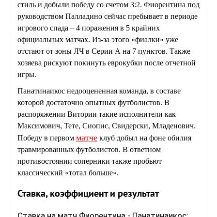
стиль и добыли победу со счетом 3:2. Фиорентина под
руководством Палладино сейчас пребывает в периоде
игрового спада – 4 поражения в 5 крайних
официальных матчах. Из-за этого «фиалки» уже
отстают от зоны ЛЧ в Серии А на 7 пунктов. Также
хозяева рискуют покинуть еврокубки после отчетной
игры.
Панатинаикос недооцененная команда, в составе
которой достаточно опытных футболистов. В
распоряжении Витории такие исполнители как
Максимович, Тете, Сиопис, Свидерски, Младенович.
матче
Победу в первом
клуб добыл на фоне обилия
травмированных футболистов. В ответном
противостоянии соперники также пробьют
классический «тотал больше».
Ставка, коэффициент и результат
Ставка на матч Фиорентина - Панатинаикос: