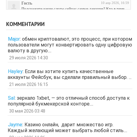
Гость
10 апр 2026, 16:59
Подскажите какие слоты сейчас самые дающие? Кто в теме
поделитесь инфой
отв.
цит.
КОММЕНТАРИИ
Гость
3 апр 2026, 04:27
ЩНУь
Major
:
обмен криптовалют, это процесс, при котором
отв.
цит.
пользователи могут конвертировать одну цифровую
Гость
26 мар 2026, 01:35
валюту в другую....
мЛЙК
29 июля 2026 14:30
отв.
цит.
Гость
21 мар 2026, 04:07
Hayley
:
Если вы хотите купить качественные
ащрд
аккаунты Фейсбук, вы сделали правильный выбор. ...
отв.
цит.
21 июля 2026 16:15
Гость
17 мар 2026, 15:15
ыЩЧЭ
отв.
цит.
Sal
:
зеркало 1xbet, — это отличный способ доступа к
популярной букмекерской конторе....
Гость
11 мар 2026, 04:34
ЗОл
30 мая 2026 03:48
отв.
цит.
Гость
5 мар 2026, 12:20
Jayme
:
Казино онлайн, дарит множество игр.
оЭЬЧ
Каждый желающий может выбрать любой стиль....
отв.
цит.