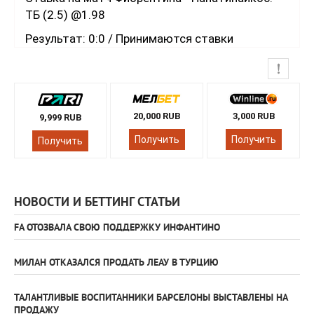
ТБ (2.5) @1.98
Результат: 0:0 / Принимаются ставки
20,000 RUB
3,000 RUB
9,999 RUB
Получить
Получить
Получить
НОВОСТИ И БЕТТИНГ СТАТЬИ
FA ОТОЗВАЛА СВОЮ ПОДДЕРЖКУ ИНФАНТИНО
МИЛАН ОТКАЗАЛСЯ ПРОДАТЬ ЛЕАУ В ТУРЦИЮ
ТАЛАНТЛИВЫЕ ВОСПИТАННИКИ БАРСЕЛОНЫ ВЫСТАВЛЕНЫ НА
ПРОДАЖУ