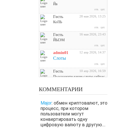
Йв
отв.
цит.
Гость
28 мая 2026, 13:25
КоПЬ
отв.
цит.
Гость
16 мая 2026, 23:43
ЙЫЭМ
отв.
цит.
admin01
12 апр 2026, 14:37
Слоты
отв.
цит.
Гость
10 апр 2026, 16:59
Подскажите какие слоты сейчас
самые дающие? Кто в теме
поделитесь инфой
КОММЕНТАРИИ
отв.
цит.
Гость
3 апр 2026, 04:27
Major
:
обмен криптовалют, это
ЩНУь
процесс, при котором
отв.
цит.
пользователи могут
Гость
26 мар 2026, 01:35
конвертировать одну
мЛЙК
цифровую валюту в другую....
отв.
цит.