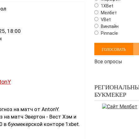
1XBet
бол
Мелбет
VBet
Винлайн
25, 18:00
Pinnacle
н
ГОЛОСОВАТЬ
Все опросы
tonY
РЕГИОНАЛЬН
БУКМЕКЕР
огноз на матч от AntonY.
з на матч Эвертон - Вест Хэм и
0 в букмекерской конторе 1xbet.