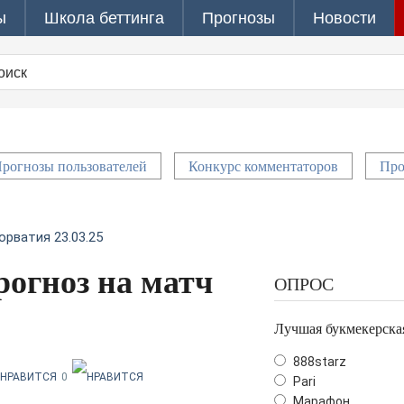
ы
Школа беттинга
Прогнозы
Новости
рогнозы пользователей
Конкурс комментаторов
Про
орватия 23.03.25
рогноз на матч
ОПРОС
Лучшая букмекерска
888starz
0
Pari
Марафон