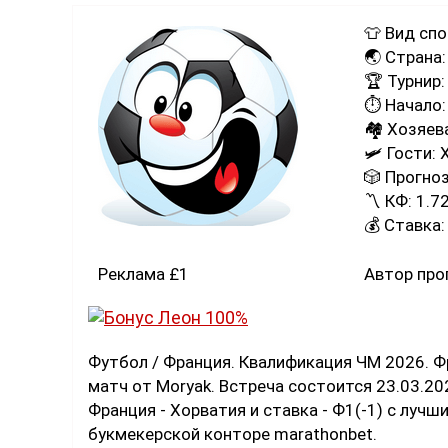
👕
Вид спо
🌏
Страна:
🏆
Турнир:
⏱️
Начало: 
🏘️
Хозяева
🛩️
Гости: 
🎲
Прогноз
〽️
КФ: 1.7
💰
Ставка: 
Реклама £1
Автор про
Футбол / Франция. Квалификация ЧМ 2026. Ф
матч от Moryak. Встреча состоится 23.03.202
Франция - Хорватия и ставка - Ф1(-1) с луч
букмекерской конторе marathonbet.