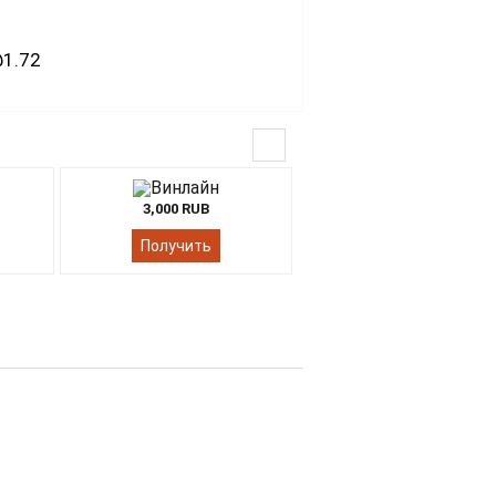
@1.72
3,000 RUB
Получить