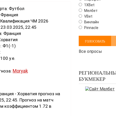
1XBet
рта: Футбол
Мелбет
 Франция
VBet
 Квалификация ЧМ 2026
Винлайн
23.03.2025, 22:45
Pinnacle
: Франция
Хорватия
ГОЛОСОВАТЬ
: Ф1(-1)
Все опросы
2
100 у.е.
Moryak
гноза:
РЕГИОНАЛЬН
БУКМЕКЕР
ранция - Хорватия прогноз на
5, 22:45. Прогноз на матч
шим коэффициентом 1.72 в