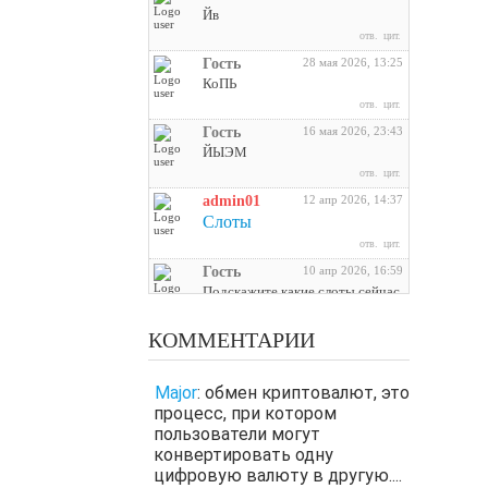
Йв
отв.
цит.
Гость
28 мая 2026, 13:25
КоПЬ
отв.
цит.
Гость
16 мая 2026, 23:43
ЙЫЭМ
отв.
цит.
admin01
12 апр 2026, 14:37
Слоты
отв.
цит.
Гость
10 апр 2026, 16:59
Подскажите какие слоты сейчас
самые дающие? Кто в теме
поделитесь инфой
КОММЕНТАРИИ
отв.
цит.
Гость
3 апр 2026, 04:27
Major
:
обмен криптовалют, это
ЩНУь
процесс, при котором
отв.
цит.
пользователи могут
Гость
26 мар 2026, 01:35
конвертировать одну
мЛЙК
цифровую валюту в другую....
отв.
цит.