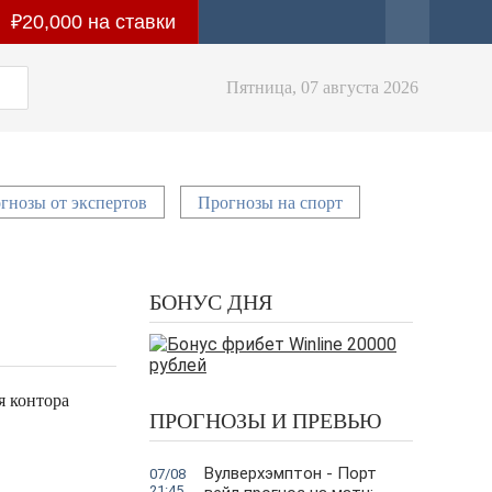
₽20,000 на ставки
Пятница, 07 августа 2026
гнозы от экспертов
Прогнозы на спорт
БОНУС ДНЯ
я контора
ПРОГНОЗЫ И ПРЕВЬЮ
Вулверхэмптон - Порт
07/08
21:45