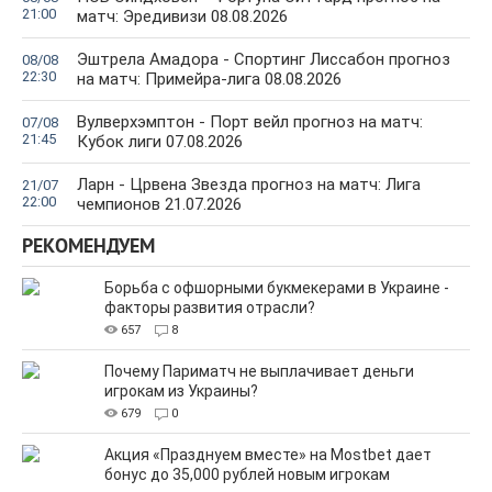
21:00
матч: Эредивизи 08.08.2026
Эштрела Амадора - Спортинг Лиссабон прогноз
08/08
22:30
на матч: Примейра-лига 08.08.2026
Вулверхэмптон - Порт вейл прогноз на матч:
07/08
21:45
Кубок лиги 07.08.2026
Ларн - Црвена Звезда прогноз на матч: Лига
21/07
22:00
чемпионов 21.07.2026
РЕКОМЕНДУЕМ
Борьба с офшорными букмекерами в Украине -
факторы развития отрасли?
657
8
Почему Париматч не выплачивает деньги
игрокам из Украины?
679
0
Акция «Празднуем вместе» на Mostbet дает
бонус до 35,000 рублей новым игрокам