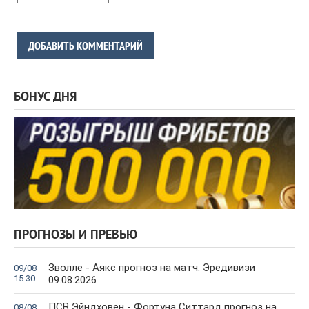
ДОБАВИТЬ КОММЕНТАРИЙ
БОНУС ДНЯ
ПРОГНОЗЫ И ПРЕВЬЮ
Зволле - Аякс прогноз на матч: Эредивизи
09/08
15:30
09.08.2026
ПСВ Эйндховен - Фортуна Ситтард прогноз на
08/08