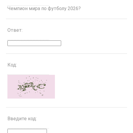
Чемпион мира по футболу 2026?
Ответ:
Код:
Введите код: