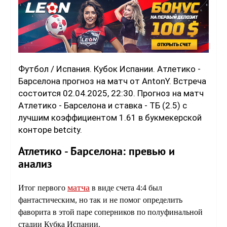
Футбол / Испания. Кубок Испании. Атлетико -
Барселона прогноз на матч от AntonY. Встреча
состоится 02.04.2025, 22:30. Прогноз на матч
Атлетико - Барселона и ставка - ТБ (2.5) с
лучшим коэффициентом 1.61 в букмекерской
конторе betcity.
Атлетико - Барселона: превью и
анализ
матча
Итог первого
в виде счета 4:4 был
фантастическим, но так и не помог определить
фаворита в этой паре соперников по полуфинальной
стадии Кубка Испании.