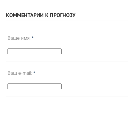
КОММЕНТАРИИ К ПРОГНОЗУ
Ваше имя:
*
Ваш e-mail:
*