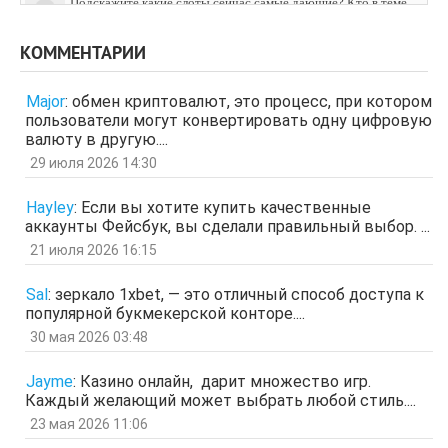
Подскажите какие слоты сейчас самые дающие? Кто в теме
поделитесь инфой
отв.
цит.
КОММЕНТАРИИ
Гость
3 апр 2026, 04:27
ЩНУь
Major
:
обмен криптовалют, это процесс, при котором
отв.
цит.
пользователи могут конвертировать одну цифровую
Гость
26 мар 2026, 01:35
валюту в другую....
мЛЙК
29 июля 2026 14:30
отв.
цит.
Гость
21 мар 2026, 04:07
Hayley
:
Если вы хотите купить качественные
ащрд
аккаунты Фейсбук, вы сделали правильный выбор. ...
отв.
цит.
21 июля 2026 16:15
Гость
17 мар 2026, 15:15
ыЩЧЭ
отв.
цит.
Sal
:
зеркало 1xbet, — это отличный способ доступа к
популярной букмекерской конторе....
Гость
11 мар 2026, 04:34
ЗОл
30 мая 2026 03:48
отв.
цит.
Гость
5 мар 2026, 12:20
Jayme
:
Казино онлайн, дарит множество игр.
оЭЬЧ
Каждый желающий может выбрать любой стиль....
отв.
цит.
23 мая 2026 11:06
SPPS
2 мар 2026, 16:19