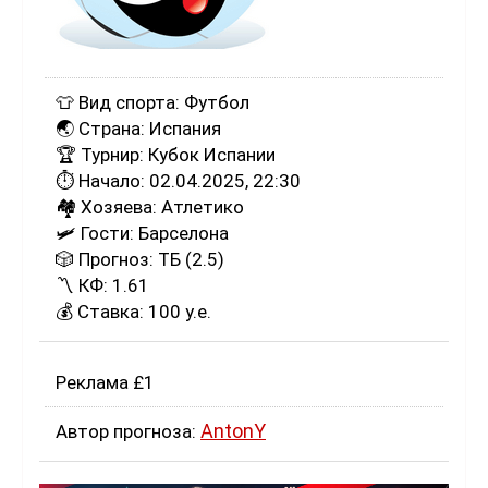
👕
Вид спорта: Футбол
🌏
Страна: Испания
🏆
Турнир: Кубок Испании
⏱️
Начало: 02.04.2025, 22:30
🏘️
Хозяева: Атлетико
🛩️
Гости: Барселона
🎲
Прогноз: ТБ (2.5)
〽️
КФ: 1.61
💰
Ставка: 100 у.е.
Реклама £1
AntonY
Автор прогноза: