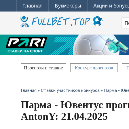
Главная
Букмекеры
Акции и бонус
Прогнозы и ставки:
Конкурс прогнозов
П
Главная
»
Ставки участников конкурса
» Парма - Юве
Парма - Ювентус прогн
AntonY: 21.04.2025