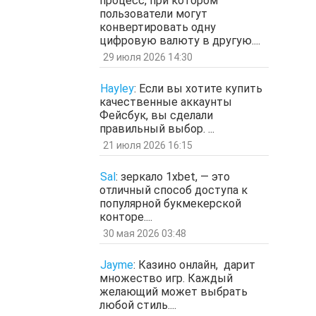
процесс, при котором
отв.
цит.
пользователи могут
Гость
26 мар 2026, 01:35
конвертировать одну
мЛЙК
цифровую валюту в другую....
отв.
цит.
29 июля 2026 14:30
Гость
21 мар 2026, 04:07
ащрд
Hayley
:
Если вы хотите купить
отв.
цит.
качественные аккаунты
Гость
17 мар 2026, 15:15
Фейсбук, вы сделали
ыЩЧЭ
правильный выбор. ...
отв.
цит.
21 июля 2026 16:15
Гость
11 мар 2026, 04:34
ЗОл
Sal
:
зеркало 1xbet, — это
отв.
цит.
отличный способ доступа к
Гость
5 мар 2026, 12:20
популярной букмекерской
оЭЬЧ
конторе....
отв.
цит.
30 мая 2026 03:48
SPPS
2 мар 2026, 16:19
ау, есть кто живой здесь?)
Jayme
:
Казино онлайн, дарит
отв.
цит.
множество игр. Каждый
Гость
24 фев 2026, 00:32
желающий может выбрать
знЗТ
любой стиль....
отв.
цит.