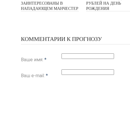
ЗАИНТЕРЕСОВАНЫ В
РУБЛЕЙ НА ДЕНЬ
НАПАДАЮЩЕМ МАНЧЕСТЕР
РОЖДЕНИЯ
ЮНАЙТЕД
КОММЕНТАРИИ К ПРОГНОЗУ
Ваше имя:
*
Ваш e-mail:
*