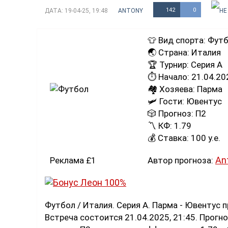
142
0
ДАТА:
19-04-25, 19:48
ANTONY
👕
Вид спорта: Фут
🌏
Страна: Италия
🏆
Турнир: Серия А
⏱️
Начало: 21.04.20
🏘️
Хозяева: Парма
🛩️
Гости: Ювентус
🎲
Прогноз: П2
〽️
КФ: 1.79
💰
Ставка: 100 у.е.
An
Реклама £1
Автор прогноза:
Футбол / Италия. Серия А. Парма - Ювентус п
Встреча состоится 21.04.2025, 21:45. Прогно