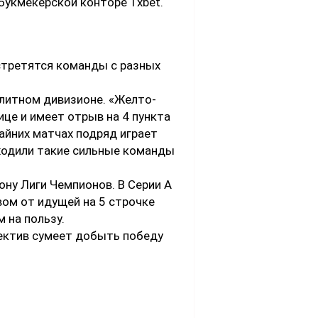
букмекерской конторе 1xbet.
стретятся команды с разных
элитном дивизионе. «Желто-
це и имеет отрыв на 4 пункта
айних матчах подряд играет
входили такие сильные команды
ну Лиги Чемпионов. В Серии А
вом от идущей на 5 строчке
 на пользу.
ектив сумеет добыть победу