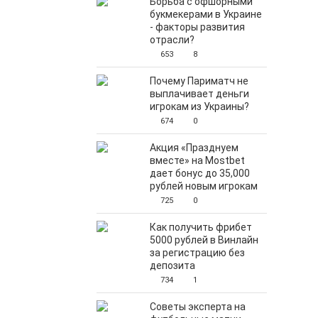
Борьба с офшорными
букмекерами в Украине
- факторы развития
отрасли?
653
8
Почему Париматч не
выплачивает деньги
игрокам из Украины?
674
0
Акция «Празднуем
вместе» на Mostbet
дает бонус до 35,000
рублей новым игрокам
725
0
Как получить фрибет
5000 рублей в Винлайн
за регистрацию без
депозита
734
1
Советы эксперта на