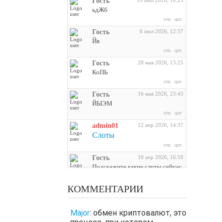
Гость
19 июл 2026, 10:25
ьдЖб
отв.
цит.
Гость
6 июл 2026, 12:37
Йв
отв.
цит.
Гость
28 мая 2026, 13:25
КоПЬ
отв.
цит.
Гость
16 мая 2026, 23:43
ЙЫЭМ
отв.
цит.
admin01
12 апр 2026, 14:37
Слоты
отв.
цит.
Гость
10 апр 2026, 16:59
Подскажите какие слоты сейчас
самые дающие? Кто в теме
поделитесь инфой
КОММЕНТАРИИ
отв.
цит.
Гость
3 апр 2026, 04:27
Major
:
обмен криптовалют, это
ЩНУь