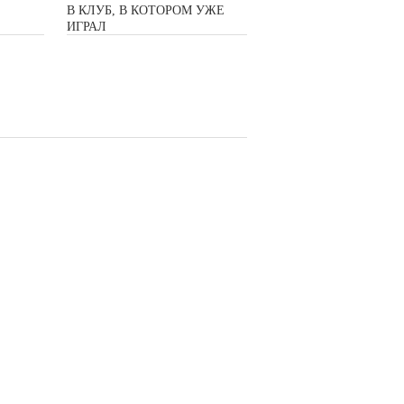
В КЛУБ, В КОТОРОМ УЖЕ
ИГРАЛ