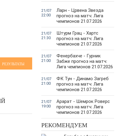
Ларн - Црвена Звезда
21/07
22:00
прогноз на матч: Лига
чемпионов 21.07.2026
Штурм Грац - Хартс
21/07
21:30
прогноз на матч: Лига
чемпионов 21.07.2026
Фенербахче - Гурник
21/07
21:00
Забже прогноз на матч:
РЕЗУЛЬТАТЫ
Лига чемпионов 21.07.2026
ФК Тун - Динамо Загреб
21/07
21:00
прогноз на матч: Лига
чемпионов 21.07.2026
ЫЙ
Арарат - Шемрок Роверс
21/07
19:00
прогноз на матч: Лига
чемпионов 21.07.2026
РЕКОМЕНДУЕМ