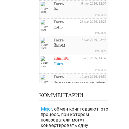
Гость
6 июл 2026, 12:37
Йв
отв.
цит.
Гость
28 мая 2026, 13:25
КоПЬ
отв.
цит.
Гость
16 мая 2026, 23:43
ЙЫЭМ
отв.
цит.
admin01
12 апр 2026, 14:37
Слоты
отв.
цит.
Гость
10 апр 2026, 16:59
Подскажите какие слоты сейчас
самые дающие? Кто в теме
поделитесь инфой
КОММЕНТАРИИ
отв.
цит.
Гость
3 апр 2026, 04:27
Major
:
обмен криптовалют, это
ЩНУь
процесс, при котором
отв.
цит.
пользователи могут
Гость
26 мар 2026, 01:35
конвертировать одну
мЛЙК