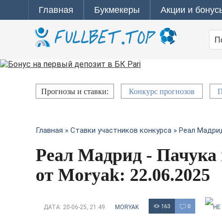
Главная
Букмекеры
Акции и бонус
Прогнозы и ставки:
Конкурс прогнозов
П
Главная
»
Ставки участников конкурса
» Реал Мадрид
Реал Мадрид - Пачука 
от Moryak: 22.06.2025
163
0
ДАТА:
20-06-25, 21:49
MORYAK