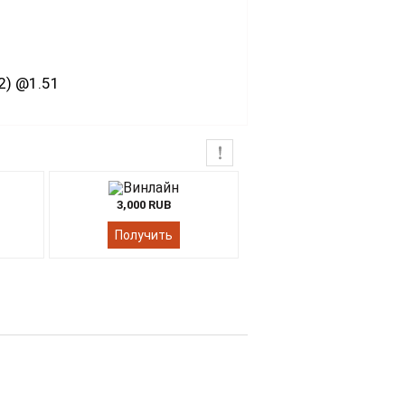
2) @1.51
3,000 RUB
Получить