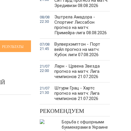
Ситтард прогноз на матч:
Эредивизи 08.08.2026
Эштрела Амадора -
08/08
22:30
Спортинг Лиссабон
прогноз на матч:
Примейра-лига 08.08.2026
Вулверхэмптон - Порт
07/08
РЕЗУЛЬТАТЫ
21:45
вейл прогноз на матч:
Кубок лиги 07.08.2026
Ларн - Црвена Звезда
21/07
22:00
прогноз на матч: Лига
чемпионов 21.07.2026
ЫЙ
Штурм Грац - Хартс
21/07
21:30
прогноз на матч: Лига
чемпионов 21.07.2026
РЕКОМЕНДУЕМ
Борьба с офшорными
букмекерами в Украине