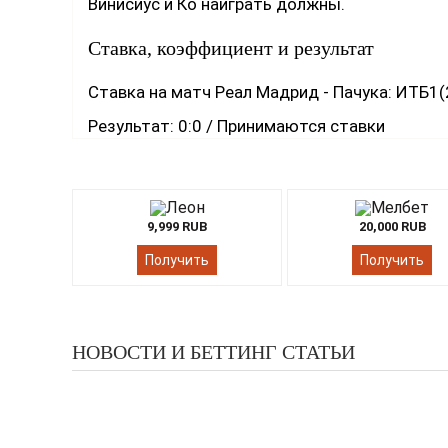
Винисиус и Ко наиграть должны.
Ставка, коэффициент и результат
Ставка на матч Реал Мадрид - Пачука: ИТБ1(
Результат: 0:0 / Принимаются ставки
9,999 RUB
20,000 RUB
Получить
Получить
НОВОСТИ И БЕТТИНГ СТАТЬИ