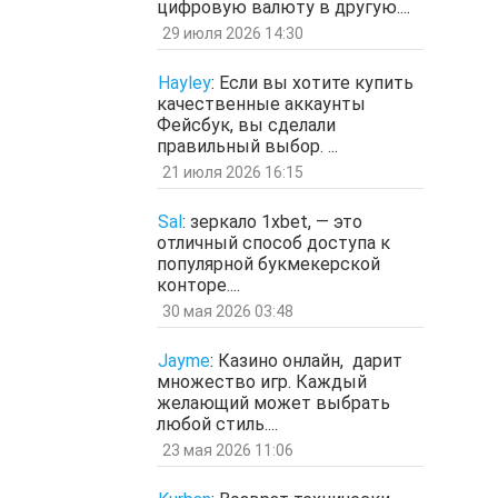
цифровую валюту в другую....
отв.
цит.
29 июля 2026 14:30
Гость
21 мар 2026, 04:07
ащрд
Hayley
:
Если вы хотите купить
отв.
цит.
качественные аккаунты
Гость
17 мар 2026, 15:15
Фейсбук, вы сделали
ыЩЧЭ
правильный выбор. ...
отв.
цит.
21 июля 2026 16:15
Гость
11 мар 2026, 04:34
ЗОл
Sal
:
зеркало 1xbet, — это
отв.
цит.
отличный способ доступа к
Гость
5 мар 2026, 12:20
популярной букмекерской
оЭЬЧ
конторе....
отв.
цит.
30 мая 2026 03:48
SPPS
2 мар 2026, 16:19
ау, есть кто живой здесь?)
Jayme
:
Казино онлайн, дарит
отв.
цит.
множество игр. Каждый
Гость
24 фев 2026, 00:32
желающий может выбрать
знЗТ
любой стиль....
отв.
цит.
23 мая 2026 11:06
Гость
14 фев 2026, 19:06
ж