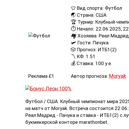
👕
Вид спорта: Футбол
🌏
Страна: США
🏆
Турнир: Клубный чемп
⏱️
Начало: 22.06.2025, 22
🏘️
Хозяева: Реал Мадрид
🛩️
Гости: Пачука
🎲
Прогноз: ИТБ1(2)
〽️
КФ: 1.51
💰
Ставка: 100 у.е.
Moryak
Реклама £1
Автор прогноза:
Футбол / США. Клубный чемпионат мира 2025
на матч от Moryak. Встреча состоится 22.06.
Реал Мадрид - Пачука и ставка - ИТБ1(2) с 
букмекерской конторе marathonbet.