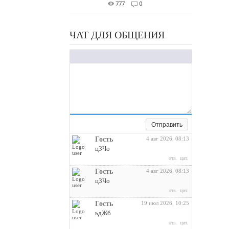
777
0
ЧАТ ДЛЯ ОБЩЕНИЯ
Отправить
Гость
4 авг 2026, 08:13
цЗЧо
отв.
цит.
Гость
4 авг 2026, 08:13
цЗЧо
отв.
цит.
Гость
19 июл 2026, 10:25
ьдЖб
отв.
цит.