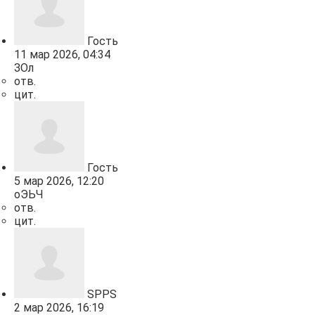
Гость
11 мар 2026, 04:34
ЗОл
отв.
цит.
Гость
5 мар 2026, 12:20
оЭЬЧ
отв.
цит.
SPPS
2 мар 2026, 16:19