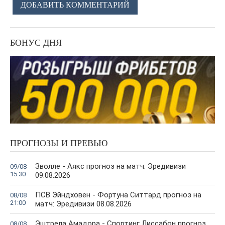
ДОБАВИТЬ КОММЕНТАРИЙ
БОНУС ДНЯ
ПРОГНОЗЫ И ПРЕВЬЮ
Зволле - Аякс прогноз на матч: Эредивизи
09/08
15:30
09.08.2026
ПСВ Эйндховен - Фортуна Ситтард прогноз на
08/08
21:00
матч: Эредивизи 08.08.2026
Эштрела Амадора - Спортинг Лиссабон прогноз
08/08