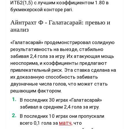
ИТБ2(1,5) с лучшим коэффициентом 1.80 в
букмекерской конторе pari.
Айнтрахт Ф - Галатасарай: превью и
анализ
«Галатасарай» продемонстрировал солидную
результативность на выезде, стабильно
забивая 2,4 гола за игру. Их атакующая мощь
неоспорима, и коэффициенты предлагают
привлекательный риск. Эта ставка сделана на
их доказанную способность забивать
двузначные числа голов, что может стать
решающим фактором.
В последних 30 играх «Галатасарай»
забивал в среднем 2,4 гола за игру.
В последних 10 играх они пропускали
матч,
всего 0,1 гола за
что