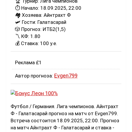
🏆
Турнир: Лига чемпионов
⏱️
Начало: 18.09.2025, 22:00
🏘️
Хозяева: Айнтрахт Ф
🛩️
Гости: Галатасарай
🎲
Прогноз: ИТБ2(1,5)
〽️
КФ: 1.80
💰
Ставка: 100 у.е.
Реклама £1
Evgen799
Автор прогноза:
Футбол / Германия. Лига чемпионов. Айнтрахт
Ф - Галатасарай прогноз на матч от Evgen799.
Встреча состоится 18.09.2025, 22:00. Прогноз
на матч Айнтрахт Ф - Галатасарай и ставка -