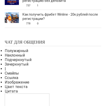
регистрацию без депозита
737
1
Как получить фрибет Winline - 20к рублей после
регистрации?
778
0
ЧАТ ДЛЯ ОБЩЕНИЯ
Полужирный
Наклонный
Подчеркнутый
Зачеркнутый
|
Смайлы
Ссылка
Изображение
Цвет текста
Цитата