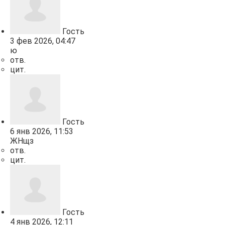
Гость
3 фев 2026, 04:47
ю
отв.
цит.
Гость
6 янв 2026, 11:53
ЖНщз
отв.
цит.
Гость
4 янв 2026, 12:11