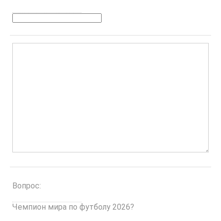
Вопрос:
Чемпион мира по футболу 2026?