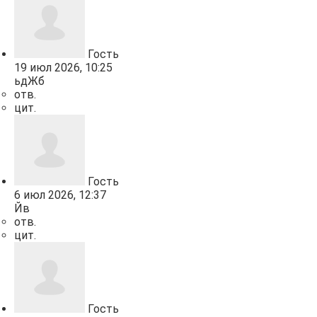
Гость
19 июл 2026, 10:25
ьдЖб
отв.
цит.
Гость
6 июл 2026, 12:37
Йв
отв.
цит.
Гость