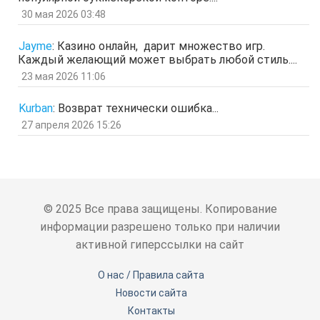
30 мая 2026 03:48
Jayme
:
Казино онлайн, дарит множество игр.
Каждый желающий может выбрать любой стиль....
23 мая 2026 11:06
Kurban
:
Возврат технически ошибка...
27 апреля 2026 15:26
© 2025 Все права защищены. Копирование
информации разрешено только при наличии
активной гиперссылки на сайт
О нас / Правила сайта
Новости сайта
Контакты