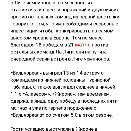
в Лиге чемпионов в этом сезоне, их
статистика из шести поражений и двух ничьих
против остальных команд из первой шестерки
говорит о том, что им необходимы серьезные
инвестиции, чтобы конкурировать на самом
высоком уровне в Европе. Тем не менее,
матче
благодаря 18 победам в 21
против
остальных команд Ла Лиги, они на пути к
очередной серии встреч в Лиге чемпионов.
«Вильярреал» выиграл 13 из 14 встреч с
командами из нижней половины турнирной
таблицы, а также выглядел сильнее в ничьей
1:1 с «Алавесом». «Жирона», тем временем,
одержала лишь одну победу в последних пяти
матчах и уже потерпела поражение от
«Вильярреала» со счетом 5:0 в этом сезоне.
Гости успешно выступали в Жироне в