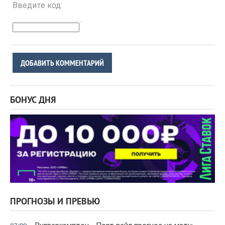
Введите код:
ДОБАВИТЬ КОММЕНТАРИЙ
БОНУС ДНЯ
ПРОГНОЗЫ И ПРЕВЬЮ