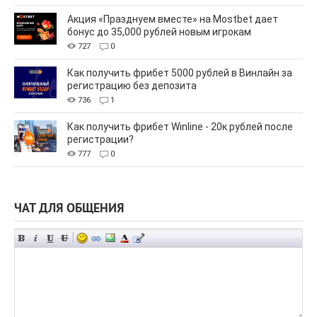
Акция «Празднуем вместе» на Mostbet дает
бонус до 35,000 рублей новым игрокам
727
0
Как получить фрибет 5000 рублей в Винлайн за
регистрацию без депозита
736
1
Как получить фрибет Winline - 20к рублей после
регистрации?
777
0
ЧАТ ДЛЯ ОБЩЕНИЯ