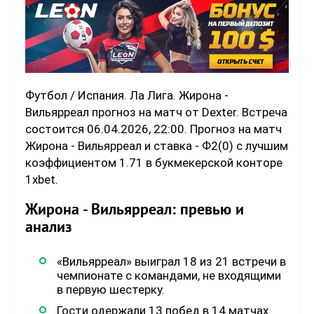
Футбол / Испания. Ла Лига. Жирона -
Вильярреал прогноз на матч от Dexter. Встреча
состоится 06.04.2026, 22:00. Прогноз на матч
Жирона - Вильярреал и ставка - Ф2(0) с лучшим
коэффициентом 1.71 в букмекерской конторе
1xbet.
Жирона - Вильярреал: превью и
анализ
«Вильярреал» выиграл 18 из 21 встречи в
чемпионате с командами, не входящими
в первую шестерку.
Гости одержали 13 побед в 14 матчах