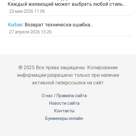
оЭЬЧ
Каждый желающий может выбрать любой стиль....
отв.
цит.
23 мая 2026 11:06
SPPS
2 мар 2026, 16:19
ау, есть кто живой здесь?)
Kurban
:
Возврат технически ошибка...
отв.
цит.
27 апреля 2026 15:26
Гость
24 фев 2026, 00:32
знЗТ
отв.
цит.
Гость
14 фев 2026, 19:06
ж
отв.
цит.
© 2025 Все права защищены. Копирование
Гость
3 фев 2026, 04:47
информации разрешено только при наличии
ю
активной гиперссылки на сайт
отв.
цит.
Гость
6 янв 2026, 11:53
О нас / Правила сайта
ЖНщз
Новости сайта
отв.
цит.
Контакты
Гость
4 янв 2026, 12:11
сТ
Букмекеры онлайн
отв.
цит.