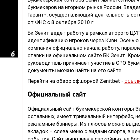
букмекеров на игорном рынке России. Владе
Гарант», осуществляющий деятельность сог
от ФНС с 8 октября 2010 г.
Бк Зенит ведет работу в рамках второго ЦУ
идентификацию игроков через Киви. Осенью 
компания официально начала работу, парал
ставки на официальном сайте БК Зенит. Кром
руководитель принимает участие в СРО бук
документы можно найти на его сайте.
ссыл
Перейти на обзор офшорной Zenitbet -
Официальный сайт
Официальный сайт букмекерской конторы Зе
остальных, имеет тривиальный интерфейс, н
рекламные баннеры. Из плюсов можно выде
вкладок – слева меню с видами спорта, в це
события. Сайт выполнен в спокойных, не бро