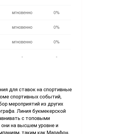
ия для ставок на спортивные
роме спортивных событий,
ор мероприятий из других
ографа. Линия букмекерской
равнивать с топовыми
 они на высшем уровне и
мпаниям, таким как Марафон,