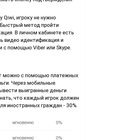
Qiwi, игроку не нужно
 Быстрый метод пройти
ация. В личном кабинете есть
ать видео идентификация и
 с помощью Viber или Skype.
нит можно с помощью платежных
еньги. Через мобильные
Вывести выигранные деньги
знать, что каждый игрок должен
для иностранных граждан - 30%.