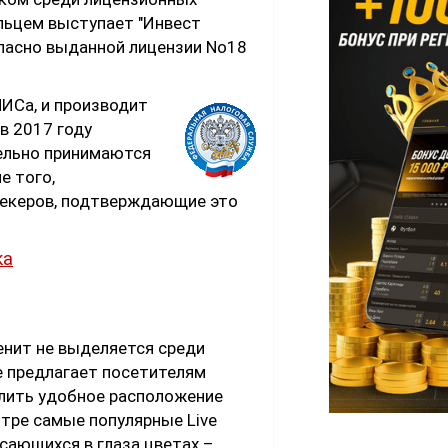
льцем выступает "Инвест
ласно выданной лицензии No18
ПИСа, и производит
в 2017 году
лельно принимаются
е того,
мекеров, подтверждающие это
ка
нит не выделяется среди
е предлагает посетителям
лить удобное расположение
нтре самые популярные Live
сающихся в глаза цветах –