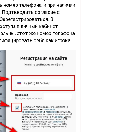
 номер телефона, и при наличии
. Подтвердить согласие с
Зарегистрироваться. В
оступа в личный кабинет
ельны, этот же номер телефона
тифицировать себя как игрока.