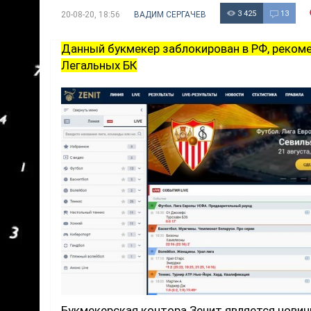
3 425
13
20-08-20, 18:56
ВАДИМ СЕРГАЧЕВ
Данный букмекер заблокирован в РФ, рекоме
Легальных БК
Букмекерская контора Зенит является нови