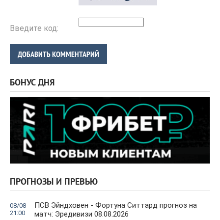
Введите код:
ДОБАВИТЬ КОММЕНТАРИЙ
БОНУС ДНЯ
ПРОГНОЗЫ И ПРЕВЬЮ
ПСВ Эйндховен - Фортуна Ситтард прогноз на
08/08
21:00
матч: Эредивизи 08.08.2026