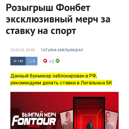
Розыгрыш Фонбет
эксклюзивный мерч за
ставку на спорт
22-02-25, 00:00
ТАТЬЯНА ХМЕЛЬНИЦКАЯ
+3
148
0
Данный букмекер заблокирован в РФ,
рекомендуем делать ставки в Легальных БК