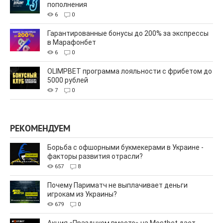
пополнения
6
0
Гарантированные бонусы до 200% за экспрессы
в Марафонбет
6
0
OLIMPBET программа лояльности с фрибетом до
5000 рублей
7
0
РЕКОМЕНДУЕМ
Борьба с офшорными букмекерами в Украине -
факторы развития отрасли?
657
8
Почему Париматч не выплачивает деньги
игрокам из Украины?
679
0
Акция «Празднуем вместе» на Mostbet дает