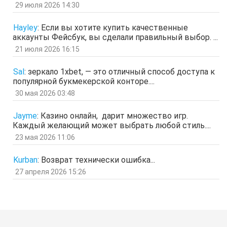
29 июля 2026 14:30
отв.
цит.
Гость
21 мар 2026, 04:07
Hayley
:
Если вы хотите купить качественные
ащрд
аккаунты Фейсбук, вы сделали правильный выбор. ...
отв.
цит.
21 июля 2026 16:15
Гость
17 мар 2026, 15:15
ыЩЧЭ
отв.
цит.
Sal
:
зеркало 1xbet, — это отличный способ доступа к
популярной букмекерской конторе....
Гость
11 мар 2026, 04:34
ЗОл
30 мая 2026 03:48
отв.
цит.
Гость
5 мар 2026, 12:20
Jayme
:
Казино онлайн, дарит множество игр.
оЭЬЧ
Каждый желающий может выбрать любой стиль....
отв.
цит.
23 мая 2026 11:06
SPPS
2 мар 2026, 16:19
ау, есть кто живой здесь?)
Kurban
:
Возврат технически ошибка...
отв.
цит.
27 апреля 2026 15:26
Гость
24 фев 2026, 00:32
знЗТ
отв.
цит.
Гость
14 фев 2026, 19:06
ж