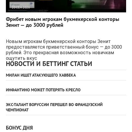
20 СЕН 2020
2 637
0
Фрибет новым игрокам букмекерской конторы
Зенит — до 3000 рублей
Новым игрокам букмекерской конторы Зенит
предоставляется приветственный бонус — до 3000
рублей. Это прекрасная возможность новичкам
ощутить вкус
НОВОСТИ И БЕТТИНГ СТАТЬИ
МИЛАН ИЩЕТ АТАКУЮЩЕГО ХАВБЕКА
ИНФАНТИНО МОЖЕТ ПОТЕРЯТЬ КРЕСЛО
ЭКС-ТАЛАНТ БОРУССИИ ПЕРЕШЕЛ ВО ФРАНЦУЗСКИЙ
ЧЕМПИОНАТ
БОНУС ДНЯ