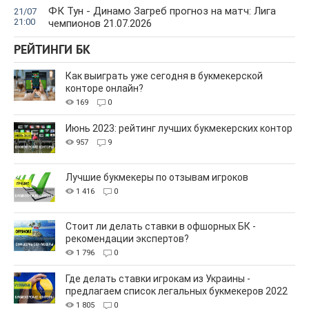
ФК Тун - Динамо Загреб прогноз на матч: Лига
21/07
21:00
чемпионов 21.07.2026
РЕЙТИНГИ БК
Как выиграть уже сегодня в букмекерской
конторе онлайн?
169
0
Июнь 2023: рейтинг лучших букмекерских контор
957
9
Лучшие букмекеры по отзывам игроков
1 416
0
Стоит ли делать ставки в офшорных БК -
рекомендации экспертов?
1 796
0
Где делать ставки игрокам из Украины -
предлагаем список легальных букмекеров 2022
1 805
0