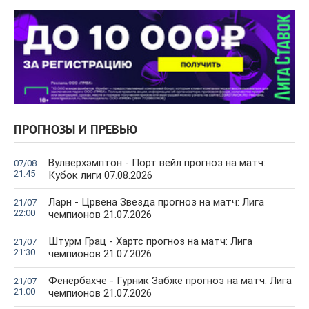
ПРОГНОЗЫ И ПРЕВЬЮ
Вулверхэмптон - Порт вейл прогноз на матч:
07/08
21:45
Кубок лиги 07.08.2026
Ларн - Црвена Звезда прогноз на матч: Лига
21/07
22:00
чемпионов 21.07.2026
Штурм Грац - Хартс прогноз на матч: Лига
21/07
21:30
чемпионов 21.07.2026
Фенербахче - Гурник Забже прогноз на матч: Лига
21/07
21:00
чемпионов 21.07.2026