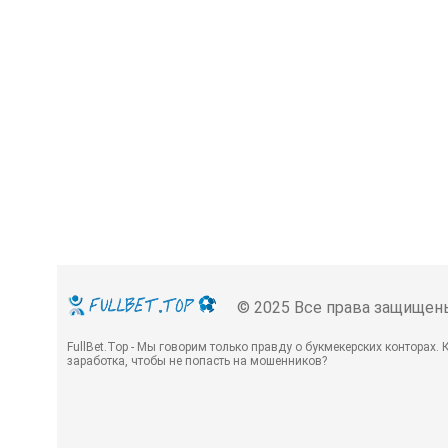
© 2025 Все права защищен
FullBet.Top - Мы говорим только правду о букмекерских конторах.
заработка, чтобы не попасть на мошенников?