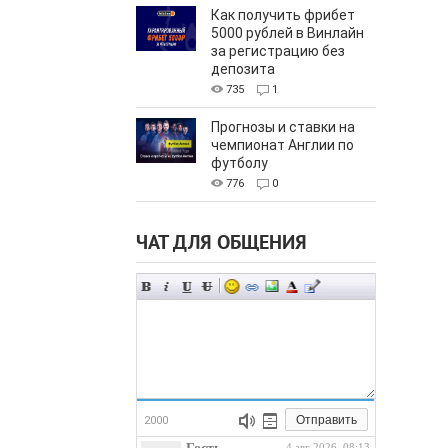
Как получить фрибет
5000 рублей в Винлайн
за регистрацию без
депозита
735
1
Прогнозы и ставки на
чемпионат Англии по
футболу
776
0
ЧАТ ДЛЯ ОБЩЕНИЯ
Отправить
2000
4 авг 2026, 08:13