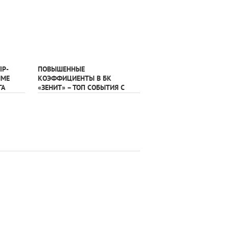
IP-
ПОВЫШЕННЫЕ
ММЕ
КОЭФФИЦИЕНТЫ В БК
ГА
«ЗЕНИТ» – ТОП СОБЫТИЯ С
МАРЖОЙ ОТ 1.40%