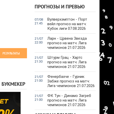
ПРОГНОЗЫ И ПРЕВЬЮ
Вулверхэмптон - Порт
07/08
21:45
вейл прогноз на матч:
Кубок лиги 07.08.2026
Ларн - Црвена Звезда
21/07
22:00
прогноз на матч: Лига
чемпионов 21.07.2026
РЕЗУЛЬТАТЫ
Штурм Грац - Хартс
21/07
21:30
прогноз на матч: Лига
чемпионов 21.07.2026
Фенербахче - Гурник
21/07
21:00
Забже прогноз на матч:
 БУКМЕКЕР
Лига чемпионов 21.07.2026
ФК Тун - Динамо Загреб
21/07
21:00
прогноз на матч: Лига
чемпионов 21.07.2026