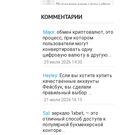
Подскажите какие слоты сейчас
самые дающие? Кто в теме
поделитесь инфой
КОММЕНТАРИИ
отв.
цит.
Гость
3 апр 2026, 04:27
Major
:
обмен криптовалют, это
ЩНУь
процесс, при котором
отв.
цит.
пользователи могут
Гость
26 мар 2026, 01:35
конвертировать одну
мЛЙК
цифровую валюту в другую....
отв.
цит.
29 июля 2026 14:30
Гость
21 мар 2026, 04:07
ащрд
Hayley
:
Если вы хотите купить
отв.
цит.
качественные аккаунты
Гость
17 мар 2026, 15:15
Фейсбук, вы сделали
ыЩЧЭ
правильный выбор. ...
отв.
цит.
21 июля 2026 16:15
Гость
11 мар 2026, 04:34
ЗОл
Sal
:
зеркало 1xbet, — это
отв.
цит.
отличный способ доступа к
Гость
5 мар 2026, 12:20
популярной букмекерской
оЭЬЧ
конторе....
отв.
цит.