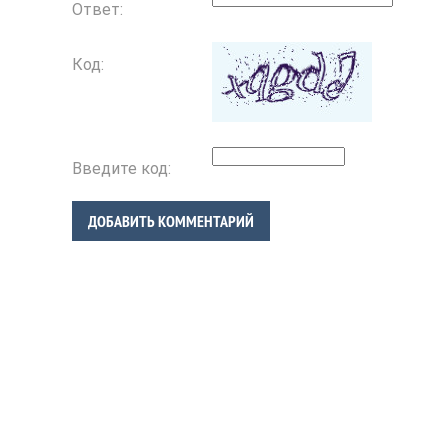
Ответ:
Код:
Введите код:
ДОБАВИТЬ КОММЕНТАРИЙ