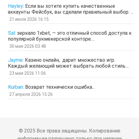
Гость
21 мар 2026, 04:07
Hayley
:
Если вы хотите купить качественные
ащрд
аккаунты Фейсбук, вы сделали правильный выбор. ...
отв.
цит.
21 июля 2026 16:15
Гость
17 мар 2026, 15:15
ыЩЧЭ
отв.
цит.
Sal
:
зеркало 1xbet, — это отличный способ доступа к
популярной букмекерской конторе....
Гость
11 мар 2026, 04:34
ЗОл
30 мая 2026 03:48
отв.
цит.
Гость
5 мар 2026, 12:20
Jayme
:
Казино онлайн, дарит множество игр.
оЭЬЧ
Каждый желающий может выбрать любой стиль....
отв.
цит.
23 мая 2026 11:06
SPPS
2 мар 2026, 16:19
ау, есть кто живой здесь?)
Kurban
:
Возврат технически ошибка...
отв.
цит.
27 апреля 2026 15:26
Гость
24 фев 2026, 00:32
знЗТ
отв.
цит.
Гость
14 фев 2026, 19:06
ж
отв.
цит.
© 2025 Все права защищены. Копирование
Гость
3 фев 2026, 04:47
информации разрешено только при наличии