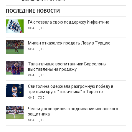
ПОСЛЕДНИЕ НОВОСТИ
FA отозвала свою поддержку Инфантино
4
0
Милан отказался продать Леау в Турцию
4
0
Талантливые воспитанники Барселоны
выставлены на продажу
4
0
Свитолина одержала разгромную победу в
третьем круге "тысячника" в Торонто
5
0
Челси договорился о подписании испанского
защитника
4
0