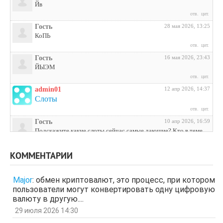
Йв
отв.
цит.
Гость
28 мая 2026, 13:25
КоПЬ
отв.
цит.
Гость
16 мая 2026, 23:43
ЙЫЭМ
отв.
цит.
admin01
12 апр 2026, 14:37
Слоты
отв.
цит.
Гость
10 апр 2026, 16:59
Подскажите какие слоты сейчас самые дающие? Кто в теме
поделитесь инфой
отв.
цит.
КОММЕНТАРИИ
Гость
3 апр 2026, 04:27
ЩНУь
Major
:
обмен криптовалют, это процесс, при котором
отв.
цит.
пользователи могут конвертировать одну цифровую
Гость
26 мар 2026, 01:35
валюту в другую....
мЛЙК
29 июля 2026 14:30
отв.
цит.