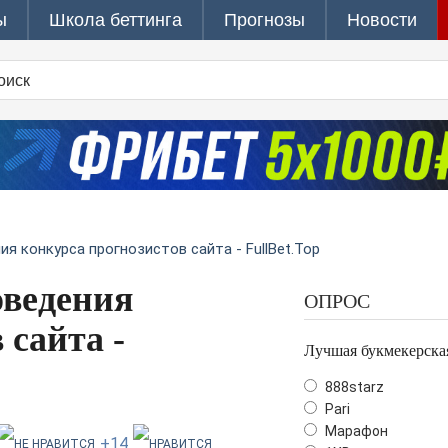
ы
Школа беттинга
Прогнозы
Новости
я конкурса прогнозистов сайта - FullBet.Top
оведения
ОПРОС
 сайта -
Лучшая букмекерска
888starz
Pari
Марафон
+14