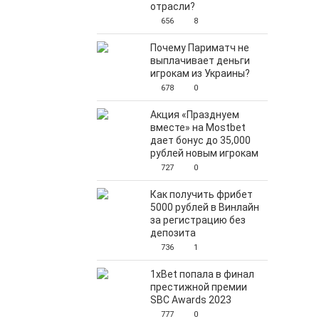
отрасли?
656
8
Почему Париматч не
выплачивает деньги
игрокам из Украины?
678
0
Акция «Празднуем
вместе» на Mostbet
дает бонус до 35,000
рублей новым игрокам
727
0
Как получить фрибет
5000 рублей в Винлайн
за регистрацию без
депозита
736
1
1xBet попала в финал
престижной премии
SBC Awards 2023
777
0