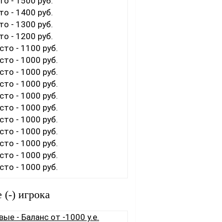
то - 1500 руб.
то - 1400 руб.
то - 1300 руб.
то - 1200 руб.
сто - 1100 руб.
сто - 1000 руб.
сто - 1000 руб.
сто - 1000 руб.
сто - 1000 руб.
сто - 1000 руб.
сто - 1000 руб.
сто - 1000 руб.
сто - 1000 руб.
сто - 1000 руб.
сто - 1000 руб.
(-) игрока
ые - Баланс от -1000 у.е.