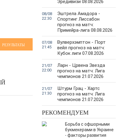
Эредивизи 08.08.2026
Эштрела Амадора -
08/08
22:30
Спортинг Лиссабон
прогноз на матч:
Примейра-лига 08.08.2026
Вулверхэмптон - Порт
07/08
РЕЗУЛЬТАТЫ
21:45
вейл прогноз на матч:
Кубок лиги 07.08.2026
Ларн - Црвена Звезда
21/07
22:00
прогноз на матч: Лига
чемпионов 21.07.2026
ЫЙ
Штурм Грац - Хартс
21/07
21:30
прогноз на матч: Лига
чемпионов 21.07.2026
РЕКОМЕНДУЕМ
Борьба с офшорными
букмекерами в Украине
- факторы развития