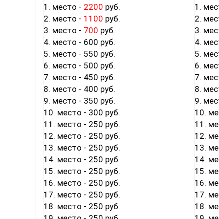
1. место -
2200
руб.
1. мес
2. место -
1100
руб.
2. мес
3. место -
700
руб.
3. мес
4. место - 600 руб.
4. мес
5. место - 550 руб.
5. мес
6. место - 500 руб.
6. мес
7. место - 450 руб.
7. мес
8. место - 400 руб.
8. мес
9. место - 350 руб.
9. мес
10. место - 300 руб.
10. ме
11. место - 250 руб.
11. ме
12. место - 250 руб.
12. ме
13. место - 250 руб.
13. ме
14. место - 250 руб.
14. ме
15. место - 250 руб.
15. ме
16. место - 250 руб.
16. ме
17. место - 250 руб.
17. ме
18. место - 250 руб.
18. ме
19. место - 250 руб.
19. ме