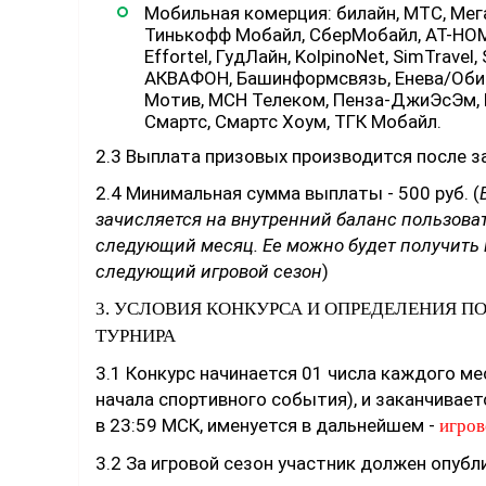
Мобильная комерция: билайн, МТС, Мега
Тинькофф Мобайл, СберМобайл, AT-HO
Effortel, ГудЛайн, KolpinoNet, SimTravel,
АКВАФОН, Башинформсвязь, Енева/Обит
Мотив, МСН Телеком, Пенза-ДжиЭсЭм, 
Смартс, Смартс Хоум, ТГК Мобайл.
2.3 Выплата призовых производится после з
2.4
Минимальная сумма выплаты - 500 руб. (
зачисляется на внутренний баланс пользоват
следующий месяц. Ее можно будет получить 
следующий игровой сезон
)
3. УСЛОВИЯ КОНКУРСА И ОПРЕДЕЛЕНИЯ П
ТУРНИРА
3.1 Конкурс начинается 01 числа каждого ме
начала спортивного события), и заканчивает
в 23:59 МСК, именуется в дальнейшем -
игров
3.2 За игровой сезон участник должен опуб