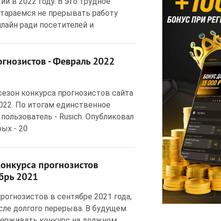
етий в 2022 году. В это трудное
тараемся не прерывать работу
нлайн ради посетителей и
огнозистов - Февраль 2022
езон конкурса прогнозистов сайта
 2022. По итогам единственное
пользователь - Rusich. Опубликовал
рых - 20
конкурса прогнозистов
ябрь 2021
рогнозистов в сентябре 2021 года,
сле долгого перерыва. В будущем
держивать конкурс на должном