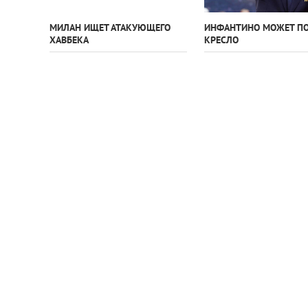
МИЛАН ИЩЕТ АТАКУЮЩЕГО
ИНФАНТИНО МОЖЕТ ПО
ХАВБЕКА
КРЕСЛО