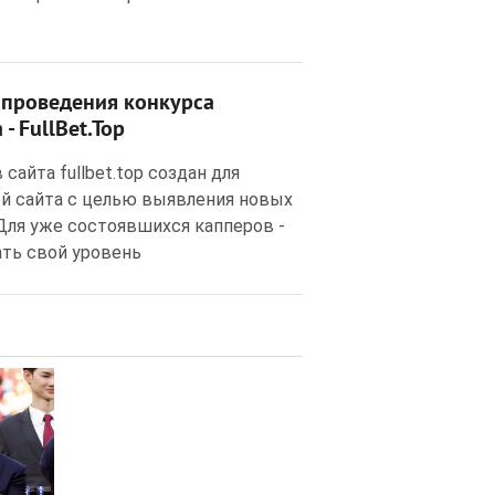
 проведения конкурса
- FullBet.Top
сайта fullbet.top создан для
ей сайта с целью выявления новых
 Для уже состоявшихся капперов -
ть свой уровень