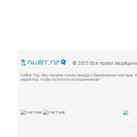
© 2025 Все права защищен
FullBet.Top - Мы говорим только правду о букмекерских конторах.
заработка, чтобы не попасть на мошенников?