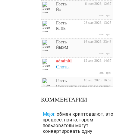
Гость
6 июл 2026, 12:37
Йв
отв.
цит.
Гость
28 мая 2026, 13:25
КоПЬ
отв.
цит.
Гость
16 мая 2026, 23:43
ЙЫЭМ
отв.
цит.
admin01
12 апр 2026, 14:37
Слоты
отв.
цит.
Гость
10 апр 2026, 16:59
Подскажите какие слоты сейчас
самые дающие? Кто в теме
поделитесь инфой
КОММЕНТАРИИ
отв.
цит.
Гость
3 апр 2026, 04:27
Major
:
обмен криптовалют, это
ЩНУь
процесс, при котором
отв.
цит.
пользователи могут
Гость
26 мар 2026, 01:35
конвертировать одну
мЛЙК