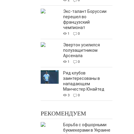
2
0
Экс-талант Боруссии
перешел во
французский
чемпионат
1
0
Эвертон усилился
полузащитником
Арсенала
1
0
Ряд клубов
заинтересованы в
нападающем
Манчестер Юнайтед
3
0
РЕКОМЕНДУЕМ
Борьба с офшорными
букмекерами в Украине