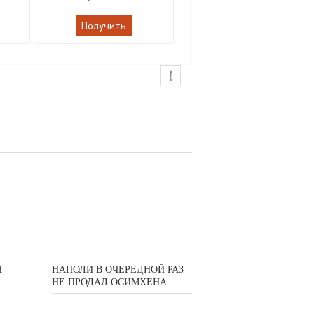
Получить
Н
НАПОЛИ В ОЧЕРЕДНОЙ РАЗ
НЕ ПРОДАЛ ОСИМХЕНА