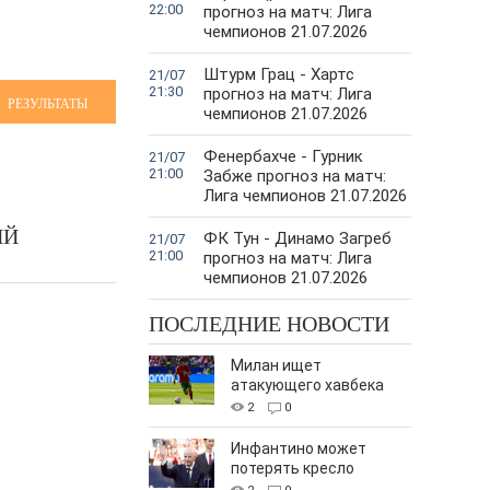
22:00
прогноз на матч: Лига
чемпионов 21.07.2026
Штурм Грац - Хартс
21/07
21:30
прогноз на матч: Лига
РЕЗУЛЬТАТЫ
чемпионов 21.07.2026
Фенербахче - Гурник
21/07
21:00
Забже прогноз на матч:
Лига чемпионов 21.07.2026
ЫЙ
ФК Тун - Динамо Загреб
21/07
21:00
прогноз на матч: Лига
чемпионов 21.07.2026
ПОСЛЕДНИЕ НОВОСТИ
Милан ищет
атакующего хавбека
2
0
Инфантино может
потерять кресло