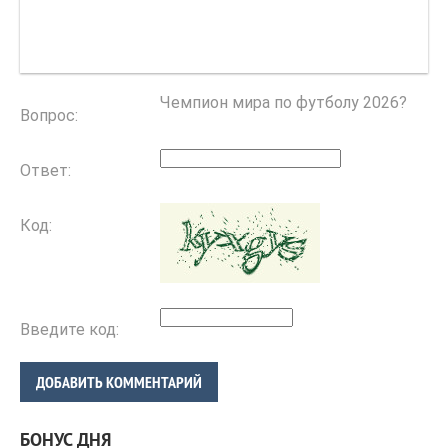
Чемпион мира по футболу 2026?
Вопрос:
Ответ:
Код:
Введите код:
ДОБАВИТЬ КОММЕНТАРИЙ
БОНУС ДНЯ