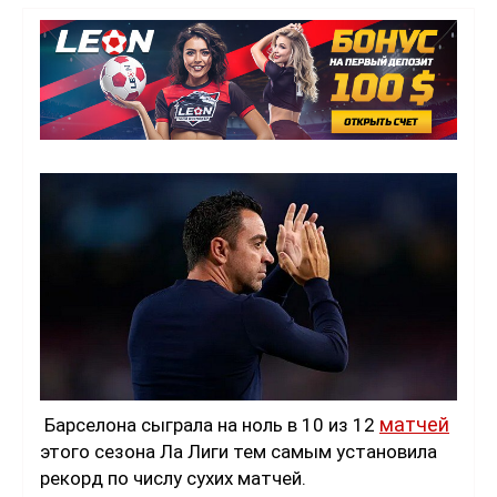
матчей
Барселона сыграла на ноль в 10 из 12
этого сезона Ла Лиги тем самым установила
рекорд по числу сухих матчей.