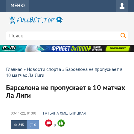
МЕНЮ
Главная
»
Новости спорта
» Барселона не пропускает в
10 матчах Ла Лиги
Барселона не пропускает в 10 матчах
Ла Лиги
03-11-22, 01:00
ТАТЬЯНА ХМЕЛЬНИЦКАЯ
345
0
0