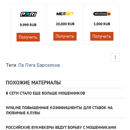
20,000 RUB
3,000 RUB
9,999 RUB
Получить
Получить
Получить
Теги:
Ла Лига
Барселона
ПОХОЖИЕ МАТЕРИАЛЫ
В СЕТИ СТАЛО ЕЩЕ БОЛЬШЕ МОШЕННИКОВ
WINLINE ПОВЫШЕННЫЕ КОЭФФИЦИЕНТЫ ДЛЯ СТАВОК НА
ЛЮБИМЫЕ КЛУБЫ
РОССИЙСКИЕ БУКМЕКЕРЫ ВЕДУТ БОРЬБУ С МОШЕННИКАМИ