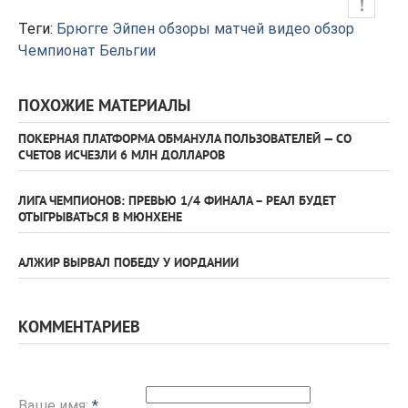
Теги:
Брюгге
Эйпен
обзоры матчей
видео обзор
Чемпионат Бельгии
ПОХОЖИЕ МАТЕРИАЛЫ
ПОКЕРНАЯ ПЛАТФОРМА ОБМАНУЛА ПОЛЬЗОВАТЕЛЕЙ — СО
СЧЕТОВ ИСЧЕЗЛИ 6 МЛН ДОЛЛАРОВ
ЛИГА ЧЕМПИОНОВ: ПРЕВЬЮ 1/4 ФИНАЛА – РЕАЛ БУДЕТ
ОТЫГРЫВАТЬСЯ В МЮНХЕНЕ
АЛЖИР ВЫРВАЛ ПОБЕДУ У ИОРДАНИИ
КОММЕНТАРИЕВ
Ваше имя:
*