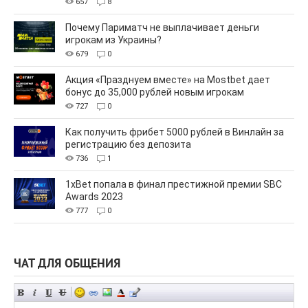
657
8
Почему Париматч не выплачивает деньги
игрокам из Украины?
679
0
Акция «Празднуем вместе» на Mostbet дает
бонус до 35,000 рублей новым игрокам
727
0
Как получить фрибет 5000 рублей в Винлайн за
регистрацию без депозита
736
1
1xBet попала в финал престижной премии SBC
Awards 2023
777
0
ЧАТ ДЛЯ ОБЩЕНИЯ