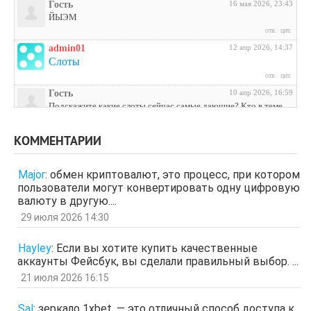
Гость
16 мая 2026, 23:43
ЙЫЭМ
отв.
цит.
admin01
12 апр 2026, 14:37
Слоты
отв.
цит.
Гость
10 апр 2026, 16:59
Подскажите какие слоты сейчас самые дающие? Кто в теме
поделитесь инфой
отв.
цит.
КОММЕНТАРИИ
Гость
3 апр 2026, 04:27
ЩНУь
Major
:
обмен криптовалют, это процесс, при котором
отв.
цит.
пользователи могут конвертировать одну цифровую
Гость
26 мар 2026, 01:35
валюту в другую....
мЛЙК
29 июля 2026 14:30
отв.
цит.
Гость
21 мар 2026, 04:07
Hayley
:
Если вы хотите купить качественные
ащрд
аккаунты Фейсбук, вы сделали правильный выбор. ...
отв.
цит.
21 июля 2026 16:15
Гость
17 мар 2026, 15:15
ыЩЧЭ
отв.
цит.
Sal
:
зеркало 1xbet, — это отличный способ доступа к