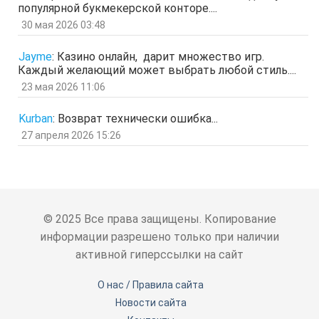
популярной букмекерской конторе....
Гость
11 мар 2026, 04:34
ЗОл
30 мая 2026 03:48
отв.
цит.
Гость
5 мар 2026, 12:20
Jayme
:
Казино онлайн, дарит множество игр.
оЭЬЧ
Каждый желающий может выбрать любой стиль....
отв.
цит.
23 мая 2026 11:06
SPPS
2 мар 2026, 16:19
ау, есть кто живой здесь?)
Kurban
:
Возврат технически ошибка...
отв.
цит.
27 апреля 2026 15:26
Гость
24 фев 2026, 00:32
знЗТ
отв.
цит.
Гость
14 фев 2026, 19:06
ж
отв.
цит.
© 2025 Все права защищены. Копирование
Гость
3 фев 2026, 04:47
информации разрешено только при наличии
ю
активной гиперссылки на сайт
отв.
цит.
Гость
6 янв 2026, 11:53
О нас / Правила сайта
ЖНщз
Новости сайта
отв.
цит.