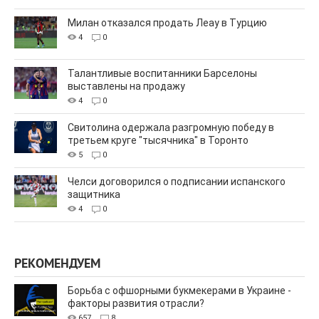
Милан отказался продать Леау в Турцию
4
0
Талантливые воспитанники Барселоны
выставлены на продажу
4
0
Свитолина одержала разгромную победу в
третьем круге "тысячника" в Торонто
5
0
Челси договорился о подписании испанского
защитника
4
0
РЕКОМЕНДУЕМ
Борьба с офшорными букмекерами в Украине -
факторы развития отрасли?
657
8