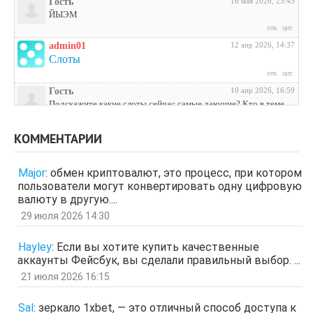
Гость
16 мая 2026, 23:43
ЙЫЭМ
отв.
цит.
admin01
12 апр 2026, 14:37
Слоты
отв.
цит.
Гость
10 апр 2026, 16:59
Подскажите какие слоты сейчас самые дающие? Кто в теме
поделитесь инфой
отв.
цит.
КОММЕНТАРИИ
Гость
3 апр 2026, 04:27
ЩНУь
Major
:
обмен криптовалют, это процесс, при котором
отв.
цит.
пользователи могут конвертировать одну цифровую
Гость
26 мар 2026, 01:35
валюту в другую....
мЛЙК
29 июля 2026 14:30
отв.
цит.
Гость
21 мар 2026, 04:07
Hayley
:
Если вы хотите купить качественные
ащрд
аккаунты Фейсбук, вы сделали правильный выбор. ...
отв.
цит.
21 июля 2026 16:15
Гость
17 мар 2026, 15:15
ыЩЧЭ
отв.
цит.
Sal
:
зеркало 1xbet, — это отличный способ доступа к