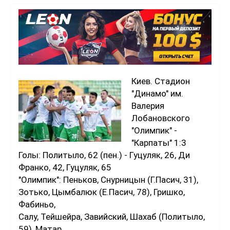
Киев. Стадион
"Динамо" им.
Валерия
Лобановского
"Олимпик" -
"Карпаты" 1:3
Голы: Политыло, 62 (пен.) - Гуцуляк, 26, Ди
Франко, 42, Гуцуляк, 65
"Олимпик": Пеньков, Снурницын (Г.Пасич, 31),
Зотько, Цымбалюк (Е.Пасич, 78), Гришко,
Фабиньо,
Салу, Тейшейра, Завийский, Шахаб (Политыло,
59), Матар