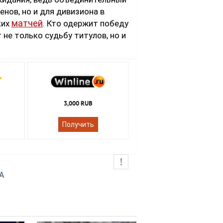
енов, но и для дивизиона в
матчей
ких
. Кто одержит победу
не только судьбу титулов, но и
3,000 RUB
Получить
A