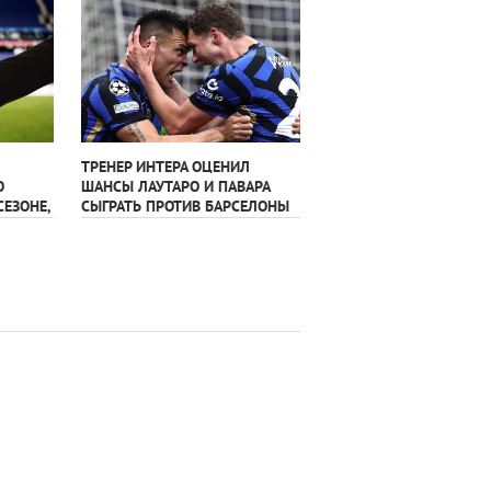
ТРЕНЕР ИНТЕРА ОЦЕНИЛ
О
ШАНСЫ ЛАУТАРО И ПАВАРА
ЕЗОНЕ,
СЫГРАТЬ ПРОТИВ БАРСЕЛОНЫ
Х?