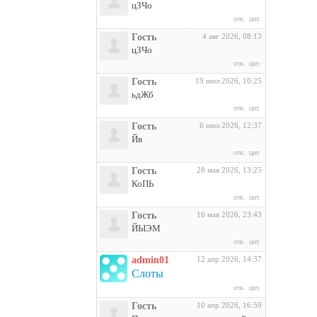
цЗЧо
отв.
цит.
Гость
4 авг 2026, 08:13
цЗЧо
отв.
цит.
Гость
19 июл 2026, 10:25
ьдЖб
отв.
цит.
Гость
6 июл 2026, 12:37
Йв
отв.
цит.
Гость
28 мая 2026, 13:25
КоПЬ
отв.
цит.
Гость
16 мая 2026, 23:43
ЙЫЭМ
отв.
цит.
admin01
12 апр 2026, 14:37
Слоты
отв.
цит.
Гость
10 апр 2026, 16:59