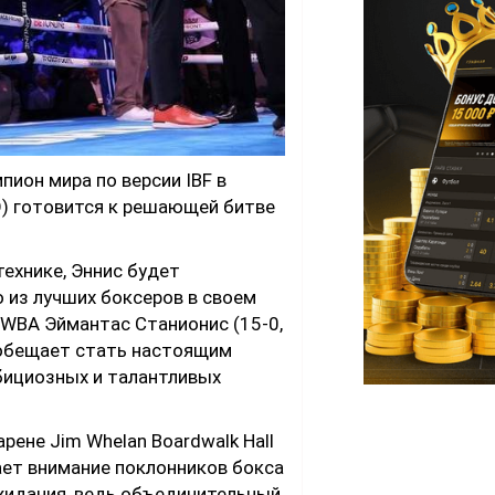
ион мира по версии IBF в
О) готовится к решающей битве
технике, Эннис будет
 из лучших боксеров в своем
 WBA Эймантас Станионис (15-0,
й обещает стать настоящим
бициозных и талантливых
рене Jim Whelan Boardwalk Hall
ает внимание поклонников бокса
жидания, ведь объединительный