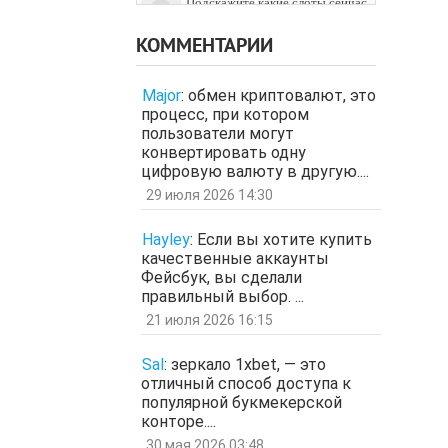
Подскажите какие слоты сейчас
самые дающие? Кто в теме
поделитесь инфой
КОММЕНТАРИИ
отв.
цит.
Гость
3 апр 2026, 04:27
Major
:
обмен криптовалют, это
ЩНУь
процесс, при котором
отв.
цит.
пользователи могут
Гость
26 мар 2026, 01:35
конвертировать одну
мЛЙК
цифровую валюту в другую....
отв.
цит.
29 июля 2026 14:30
Гость
21 мар 2026, 04:07
ащрд
Hayley
:
Если вы хотите купить
отв.
цит.
качественные аккаунты
Гость
17 мар 2026, 15:15
Фейсбук, вы сделали
ыЩЧЭ
правильный выбор. ...
отв.
цит.
21 июля 2026 16:15
Гость
11 мар 2026, 04:34
ЗОл
Sal
:
зеркало 1xbet, — это
отв.
цит.
отличный способ доступа к
Гость
5 мар 2026, 12:20
популярной букмекерской
оЭЬЧ
конторе....
отв.
цит.
30 мая 2026 03:48