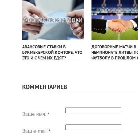
АВАНСОВЫЕ СТАВКИ В
ДОГОВОРНЫЕ МАТЧИ В
БУКМЕКЕРСКОЙ КОНТОРЕ, ЧТО
ЧЕМПИОНАТЕ ЛИТВЫ П
ЭТО И С ЧЕМ ИХ ЕДЯТ?
ФУТБОЛУ В ПРОШЛОМ С
НАКАЖУТ ЛИ ВИНОВНЫ
КОММЕНТАРИЕВ
Ваше имя:
*
Ваш e-mail:
*