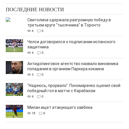
ПОСЛЕДНИЕ НОВОСТИ
Свитолина одержала разгромную победу в
третьем круге "тысячника" в Торонто
4
0
Челси договорился о подписании испанского
защитника
4
0
Антидопинговое агентство назвало виновника
попадания в организм Паркера кокаина
5
0
"Надеюсь, прорвало": Пономаренко оценил свой
победный гол в матче с Карабахом
4
0
Милан ищет атакующего хавбека
18
0