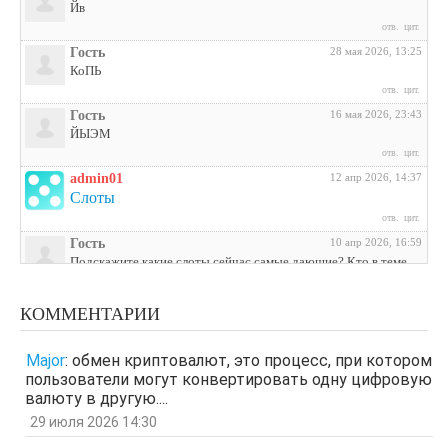
Йв
отв.
цит.
Гость
28 мая 2026, 13:25
КоПЬ
отв.
цит.
Гость
16 мая 2026, 23:43
ЙЫЭМ
отв.
цит.
admin01
12 апр 2026, 14:37
Слоты
отв.
цит.
Гость
10 апр 2026, 16:59
Подскажите какие слоты сейчас самые дающие? Кто в теме
поделитесь инфой
отв.
цит.
КОММЕНТАРИИ
Гость
3 апр 2026, 04:27
ЩНУь
Major
:
обмен криптовалют, это процесс, при котором
отв.
цит.
пользователи могут конвертировать одну цифровую
Гость
26 мар 2026, 01:35
валюту в другую....
мЛЙК
29 июля 2026 14:30
отв.
цит.
21 мар 2026, 04:07