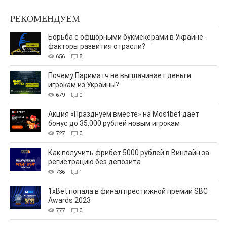
РЕКОМЕНДУЕМ
Борьба с офшорными букмекерами в Украине -
факторы развития отрасли?
656
8
Почему Париматч не выплачивает деньги
игрокам из Украины?
679
0
Акция «Празднуем вместе» на Mostbet дает
бонус до 35,000 рублей новым игрокам
727
0
Как получить фрибет 5000 рублей в Винлайн за
регистрацию без депозита
736
1
1xBet попала в финал престижной премии SBC
Awards 2023
777
0