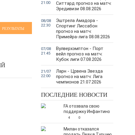
21:00
Ситтард прогноз на матч:
Эредивизи 08.08.2026
Эштрела Амадора -
08/08
22:30
Спортинг Лиссабон
РЕЗУЛЬТАТЫ
прогноз на матч:
Примейра-лига 08.08.2026
Вулверхэмптон - Порт
07/08
21:45
вейл прогноз на матч:
Кубок лиги 07.08.2026
ЫЙ
Ларн - Црвена Звезда
21/07
22:00
прогноз на матч: Лига
чемпионов 21.07.2026
ПОСЛЕДНИЕ НОВОСТИ
FA отозвала свою
поддержку Инфантино
4
0
Милан отказался
продать Леау в Турцию