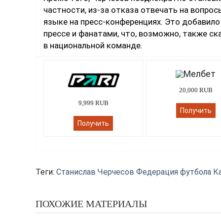
частности, из-за отказа отвечать на вопро
языке на пресс-конференциях. Это добавило
прессе и фанатами, что, возможно, также ск
в национальной команде.
20,000 RUB
9,999 RUB
Получить
Получить
Теги:
Станислав Черчесов
Федерация футбола К
ПОХОЖИЕ МАТЕРИАЛЫ