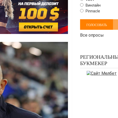
Винлайн
Pinnacle
ГОЛОСОВАТЬ
Все опросы
РЕГИОНАЛЬН
БУКМЕКЕР