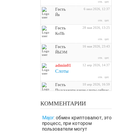
отв.
цит.
Гость
6 июл 2026, 12:37
Йв
отв.
цит.
Гость
28 мая 2026, 13:25
КоПЬ
отв.
цит.
Гость
16 мая 2026, 23:43
ЙЫЭМ
отв.
цит.
admin01
12 апр 2026, 14:37
Слоты
отв.
цит.
Гость
10 апр 2026, 16:59
Подскажите какие слоты сейчас
самые дающие? Кто в теме
поделитесь инфой
КОММЕНТАРИИ
отв.
цит.
Гость
3 апр 2026, 04:27
Major
:
обмен криптовалют, это
ЩНУь
процесс, при котором
отв.
цит.
пользователи могут
Гость
26 мар 2026, 00:35