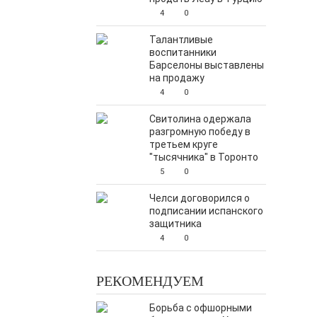
4
0
Талантливые
воспитанники
Барселоны выставлены
на продажу
4
0
Свитолина одержала
разгромную победу в
третьем круге
"тысячника" в Торонто
5
0
Челси договорился о
подписании испанского
защитника
4
0
РЕКОМЕНДУЕМ
Борьба с офшорными