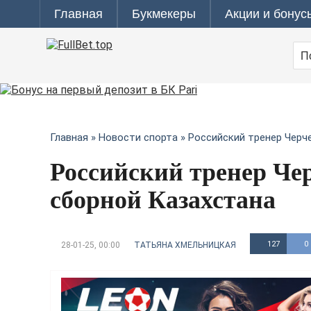
Главная
Букмекеры
Акции и бонус
Главная
»
Новости спорта
» Российский тренер Черч
Российский тренер Чер
сборной Казахстана
127
0
28-01-25, 00:00
ТАТЬЯНА ХМЕЛЬНИЦКАЯ