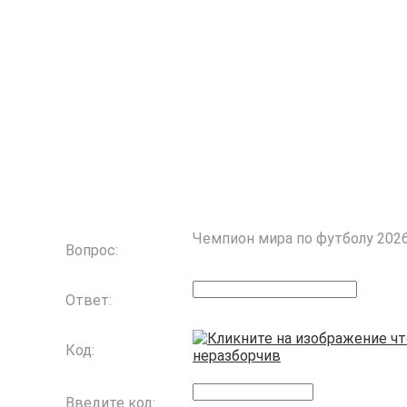
Чемпион мира по футболу 202
Вопрос:
Ответ:
Код:
Введите код: