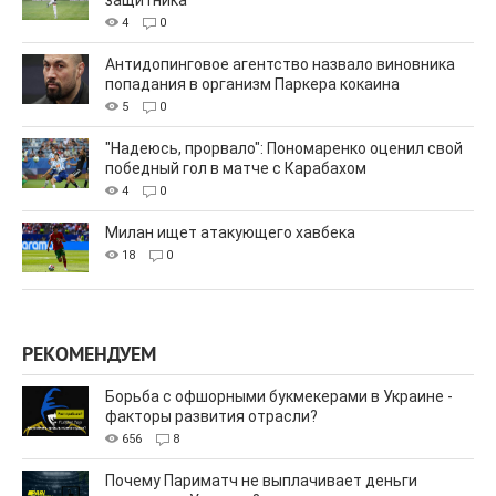
защитника
4
0
Антидопинговое агентство назвало виновника
попадания в организм Паркера кокаина
5
0
"Надеюсь, прорвало": Пономаренко оценил свой
победный гол в матче с Карабахом
4
0
Милан ищет атакующего хавбека
18
0
РЕКОМЕНДУЕМ
Борьба с офшорными букмекерами в Украине -
факторы развития отрасли?
656
8
Почему Париматч не выплачивает деньги