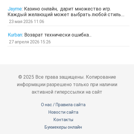
отв.
цит.
Гость
5 мар 2026, 12:20
Jayme
:
Казино онлайн, дарит множество игр.
оЭЬЧ
Каждый желающий может выбрать любой стиль....
отв.
цит.
23 мая 2026 11:06
SPPS
2 мар 2026, 16:19
ау, есть кто живой здесь?)
Kurban
:
Возврат технически ошибка...
отв.
цит.
27 апреля 2026 15:26
Гость
24 фев 2026, 00:32
знЗТ
отв.
цит.
Гость
14 фев 2026, 19:06
ж
отв.
цит.
© 2025 Все права защищены. Копирование
Гость
3 фев 2026, 04:47
информации разрешено только при наличии
ю
активной гиперссылки на сайт
отв.
цит.
Гость
6 янв 2026, 11:53
О нас / Правила сайта
ЖНщз
Новости сайта
отв.
цит.
Контакты
Гость
4 янв 2026, 12:11
сТ
Букмекеры онлайн
отв.
цит.