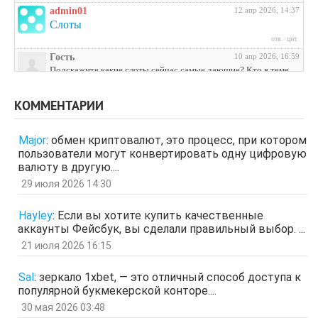
admin01
12 апр 2026, 14:37
Слоты
отв.
цит.
Гость
10 апр 2026, 16:59
Подскажите какие слоты сейчас самые дающие? Кто в теме
поделитесь инфой
отв.
цит.
КОММЕНТАРИИ
Гость
3 апр 2026, 04:27
ЩНУь
Major
:
обмен криптовалют, это процесс, при котором
отв.
цит.
пользователи могут конвертировать одну цифровую
Гость
26 мар 2026, 01:35
валюту в другую....
мЛЙК
29 июля 2026 14:30
отв.
цит.
Гость
21 мар 2026, 04:07
Hayley
:
Если вы хотите купить качественные
ащрд
аккаунты Фейсбук, вы сделали правильный выбор. ...
отв.
цит.
21 июля 2026 16:15
Гость
17 мар 2026, 15:15
ыЩЧЭ
отв.
цит.
Sal
:
зеркало 1xbet, — это отличный способ доступа к
популярной букмекерской конторе....
Гость
11 мар 2026, 04:34
ЗОл
30 мая 2026 03:48