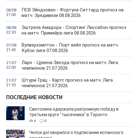
ПСВ Эйндховен - Фортуна Ситтард прогноз на
08/08
21:00
матч: Эредивизи 08.08.2026
Эштрела Амадора - Спортинг Лиссабон прогноз
08/08
22:30
на матч: Примейра-лига 08.08.2026
Вулверхэмптон - Порт вейл прогноз на матч:
07/08
21:45
Кубок лиги 07.08.2026
Ларн - Црвена Звезда прогноз на матч: Лига
21/07
22:00
чемпионов 21.07.2026
Штурм Грац - Хартс прогноз на матч: Лига
21/07
21:30
чемпионов 21.07.2026
ПОСЛЕДНИЕ НОВОСТИ
Свитолина одержала разгромную победу в
третьем круге "тысячника" в Торонто
4
0
Челси договорился о подписании испанского