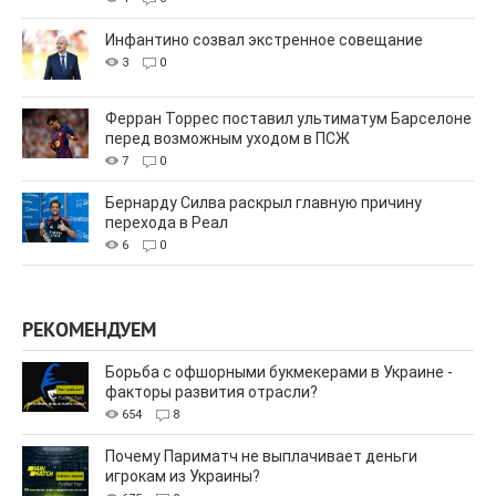
Инфантино созвал экстренное совещание
3
0
Ферран Торрес поставил ультиматум Барселоне
перед возможным уходом в ПСЖ
7
0
Бернарду Силва раскрыл главную причину
перехода в Реал
6
0
РЕКОМЕНДУЕМ
Борьба с офшорными букмекерами в Украине -
факторы развития отрасли?
654
8
Почему Париматч не выплачивает деньги
игрокам из Украины?