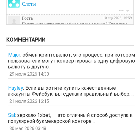
Слоты
отв.
цит.
Гость
10 апр 2026, 16:59
Подскажите какие слоты сейчас самые дающие? Кто в теме
поделитесь инфой
отв.
цит.
КОММЕНТАРИИ
Гость
3 апр 2026, 04:27
ЩНУь
Major
:
обмен криптовалют, это процесс, при котором
отв.
цит.
пользователи могут конвертировать одну цифровую
Гость
26 мар 2026, 01:35
валюту в другую....
мЛЙК
29 июля 2026 14:30
отв.
цит.
Гость
21 мар 2026, 04:07
Hayley
:
Если вы хотите купить качественные
ащрд
аккаунты Фейсбук, вы сделали правильный выбор. ...
отв.
цит.
21 июля 2026 16:15
Гость
17 мар 2026, 15:15
ыЩЧЭ
отв.
цит.
Sal
:
зеркало 1xbet, — это отличный способ доступа к
популярной букмекерской конторе....
Гость
11 мар 2026, 04:34
ЗОл
30 мая 2026 03:48
отв.
цит.