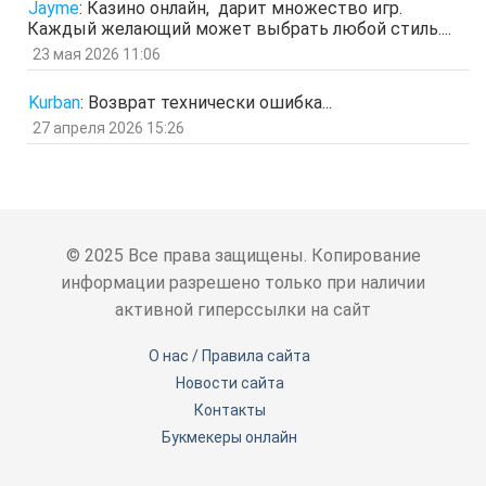
Гость
5 мар 2026, 12:20
Jayme
:
Казино онлайн, дарит множество игр.
оЭЬЧ
Каждый желающий может выбрать любой стиль....
отв.
цит.
23 мая 2026 11:06
SPPS
2 мар 2026, 16:19
ау, есть кто живой здесь?)
Kurban
:
Возврат технически ошибка...
отв.
цит.
27 апреля 2026 15:26
Гость
24 фев 2026, 00:32
знЗТ
отв.
цит.
Гость
14 фев 2026, 19:06
ж
отв.
цит.
© 2025 Все права защищены. Копирование
Гость
3 фев 2026, 04:47
информации разрешено только при наличии
ю
активной гиперссылки на сайт
отв.
цит.
Гость
6 янв 2026, 11:53
О нас / Правила сайта
ЖНщз
Новости сайта
отв.
цит.
Контакты
Гость
4 янв 2026, 12:11
сТ
Букмекеры онлайн
отв.
цит.