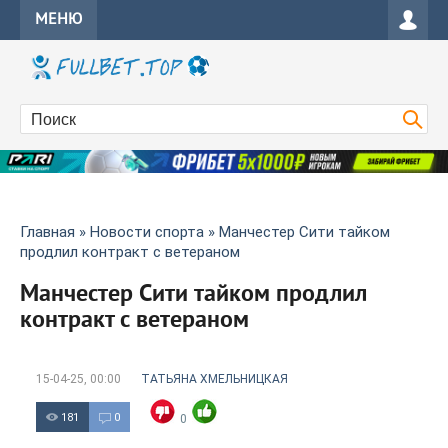
МЕНЮ
Главная
»
Новости спорта
» Манчестер Сити тайком
продлил контракт с ветераном
Манчестер Сити тайком продлил
контракт с ветераном
15-04-25, 00:00
ТАТЬЯНА ХМЕЛЬНИЦКАЯ
181
0
0