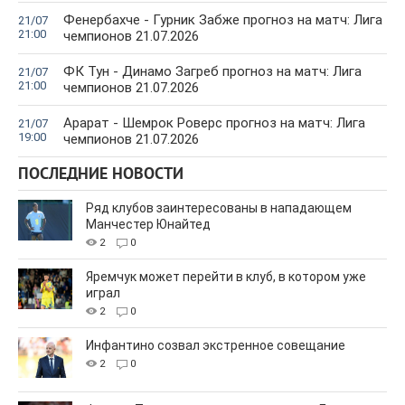
Фенербахче - Гурник Забже прогноз на матч: Лига
21/07
21:00
чемпионов 21.07.2026
ФК Тун - Динамо Загреб прогноз на матч: Лига
21/07
21:00
чемпионов 21.07.2026
Арарат - Шемрок Роверс прогноз на матч: Лига
21/07
19:00
чемпионов 21.07.2026
ПОСЛЕДНИЕ НОВОСТИ
Ряд клубов заинтересованы в нападающем
Манчестер Юнайтед
2
0
Яремчук может перейти в клуб, в котором уже
играл
2
0
Инфантино созвал экстренное совещание
2
0