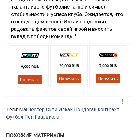
талантливого футболиста, но и символ
стабильности и успеха клуба. Ожидается, что
в следующем сезоне Илкай продолжит
радовать фанатов своей игрой и вносить
вклад в победы команды."
20,000 RUB
3,000 RUB
9,999 RUB
Получить
Получить
Получить
Теги:
Манчестер Сити
Илкай Гюндоган
контракт
футбол
Пеп Гвардиола
ПОХОЖИЕ МАТЕРИАЛЫ