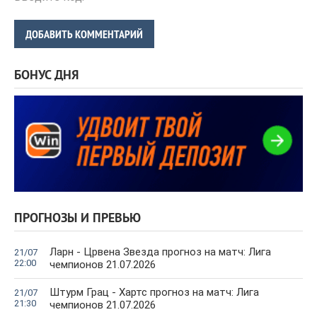
ДОБАВИТЬ КОММЕНТАРИЙ
БОНУС ДНЯ
ПРОГНОЗЫ И ПРЕВЬЮ
Ларн - Црвена Звезда прогноз на матч: Лига
21/07
22:00
чемпионов 21.07.2026
Штурм Грац - Хартс прогноз на матч: Лига
21/07
21:30
чемпионов 21.07.2026