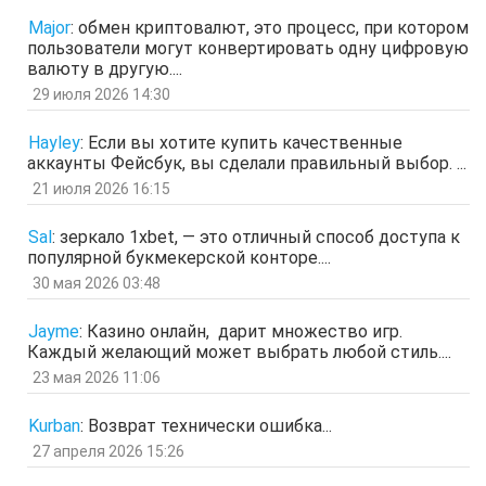
ЩНУь
Major
:
обмен криптовалют, это процесс, при котором
отв.
цит.
пользователи могут конвертировать одну цифровую
Гость
26 мар 2026, 01:35
валюту в другую....
мЛЙК
29 июля 2026 14:30
отв.
цит.
Гость
21 мар 2026, 04:07
Hayley
:
Если вы хотите купить качественные
ащрд
аккаунты Фейсбук, вы сделали правильный выбор. ...
отв.
цит.
21 июля 2026 16:15
Гость
17 мар 2026, 15:15
ыЩЧЭ
отв.
цит.
Sal
:
зеркало 1xbet, — это отличный способ доступа к
популярной букмекерской конторе....
Гость
11 мар 2026, 04:34
ЗОл
30 мая 2026 03:48
отв.
цит.
Гость
5 мар 2026, 12:20
Jayme
:
Казино онлайн, дарит множество игр.
оЭЬЧ
Каждый желающий может выбрать любой стиль....
отв.
цит.
23 мая 2026 11:06
SPPS
2 мар 2026, 16:19
ау, есть кто живой здесь?)
Kurban
:
Возврат технически ошибка...
отв.
цит.
27 апреля 2026 15:26
Гость
24 фев 2026, 00:32
знЗТ