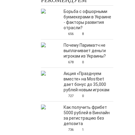
РЕКОМЕНДУЕМ
Борьба с офшорными
букмекерами в Украине
- факторы развития
отрасли?
656
8
Почему Париматч не
выплачивает деньги
игрокам из Украины?
678
0
Акция «Празднуем
вместе» на Mostbet
дает бонус до 35,000
рублей новым игрокам
727
0
Как получить фрибет
5000 рублей в Винлайн
за регистрацию без
депозита
736
1