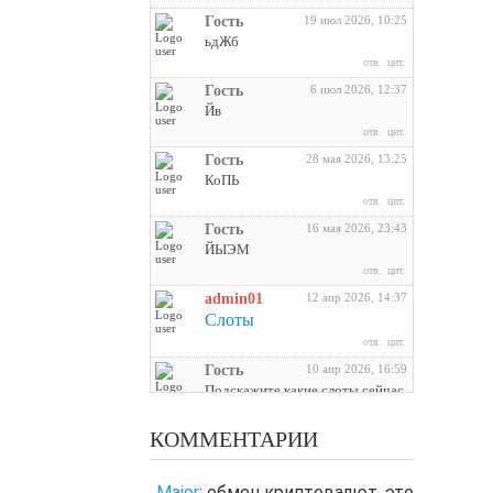
Гость
19 июл 2026, 10:25
ьдЖб
отв.
цит.
Гость
6 июл 2026, 12:37
Йв
отв.
цит.
Гость
28 мая 2026, 13:25
КоПЬ
отв.
цит.
Гость
16 мая 2026, 23:43
ЙЫЭМ
отв.
цит.
admin01
12 апр 2026, 14:37
Слоты
отв.
цит.
Гость
10 апр 2026, 16:59
Подскажите какие слоты сейчас
самые дающие? Кто в теме
поделитесь инфой
КОММЕНТАРИИ
отв.
цит.
Гость
3 апр 2026, 04:27
Major
:
обмен криптовалют, это