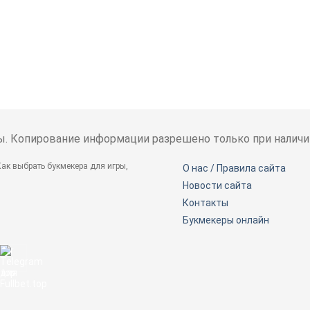
ы. Копирование информации разрешено только при наличи
 Как выбрать букмекера для игры,
О нас / Правила сайта
Новости сайта
Контакты
Букмекеры онлайн