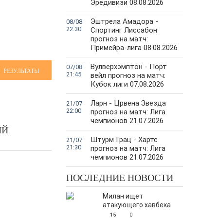
Эредивизи 08.08.2026
Эштрела Амадора -
08/08
22:30
Спортинг Лиссабон
прогноз на матч:
Примейра-лига 08.08.2026
Вулверхэмптон - Порт
07/08
РЕЗУЛЬТАТЫ
21:45
вейл прогноз на матч:
Кубок лиги 07.08.2026
Ларн - Црвена Звезда
21/07
22:00
прогноз на матч: Лига
чемпионов 21.07.2026
ЫЙ
Штурм Грац - Хартс
21/07
21:30
прогноз на матч: Лига
чемпионов 21.07.2026
ПОСЛЕДНИЕ НОВОСТИ
Милан ищет
атакующего хавбека
15
0