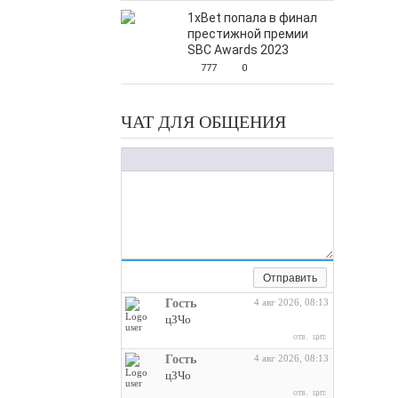
1xBet попала в финал
престижной премии
SBC Awards 2023
777
0
ЧАТ ДЛЯ ОБЩЕНИЯ
Отправить
Гость
4 авг 2026, 08:13
цЗЧо
отв.
цит.
Гость
4 авг 2026, 08:13
цЗЧо
отв.
цит.