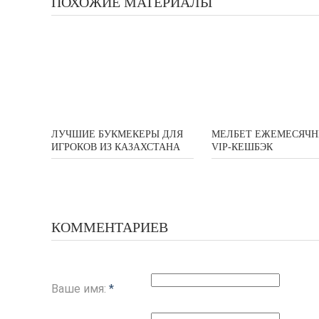
ПОХОЖИЕ МАТЕРИАЛЫ
ЛУЧШИЕ БУКМЕКЕРЫ ДЛЯ
МЕЛБЕТ ЕЖЕМЕСЯЧ
ИГРОКОВ ИЗ КАЗАХСТАНА
VIP-КЕШБЭК
КОММЕНТАРИЕВ
Ваше имя:
*