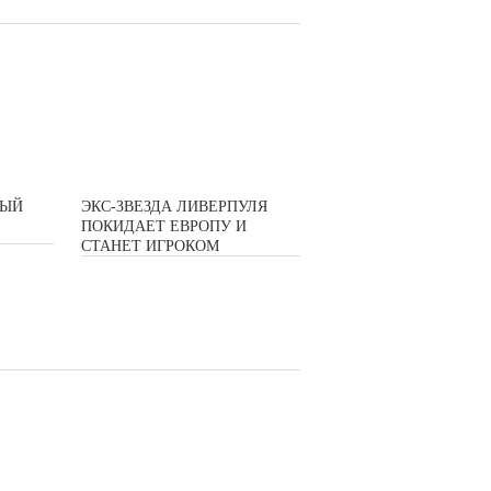
НЫЙ
ЭКС-ЗВЕЗДА ЛИВЕРПУЛЯ
ПОКИДАЕТ ЕВРОПУ И
СТАНЕТ ИГРОКОМ
БЕШИКТАША