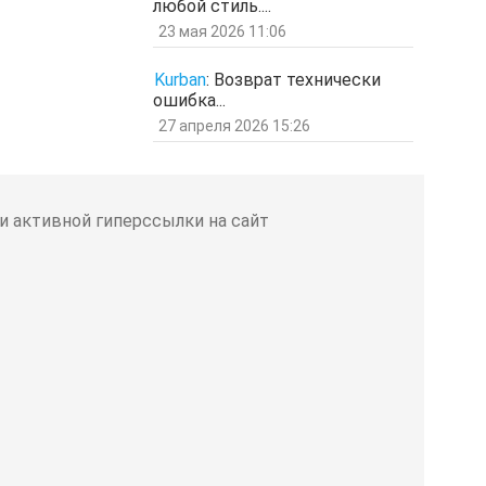
любой стиль....
отв.
цит.
23 мая 2026 11:06
Гость
14 фев 2026, 19:06
ж
Kurban
:
Возврат технически
отв.
цит.
ошибка...
Гость
3 фев 2026, 04:47
27 апреля 2026 15:26
ю
отв.
цит.
Гость
6 янв 2026, 11:53
ЖНщз
и активной гиперссылки на сайт
отв.
цит.
Гость
4 янв 2026, 12:11
сТ
отв.
цит.