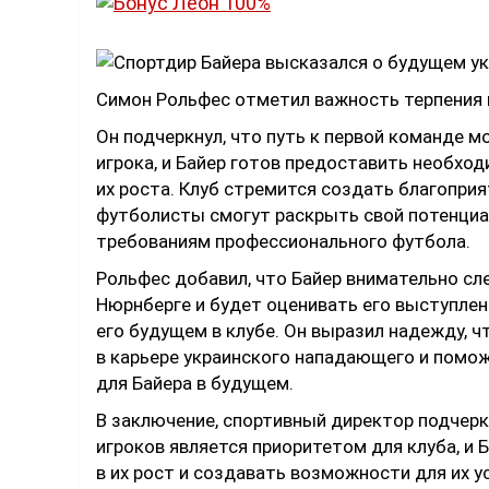
Симон Рольфес отметил важность терпения 
Он подчеркнул, что путь к первой команде 
игрока, и Байер готов предоставить необхо
их роста. Клуб стремится создать благопри
футболисты смогут раскрыть свой потенциа
требованиям профессионального футбола.
Рольфес добавил, что Байер внимательно сл
Нюрнберге и будет оценивать его выступлен
его будущем в клубе. Он выразил надежду, 
в карьере украинского нападающего и помо
для Байера в будущем.
В заключение, спортивный директор подчерк
игроков является приоритетом для клуба, и
в их рост и создавать возможности для их у