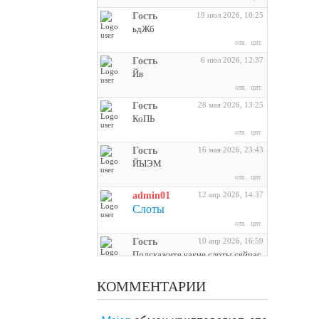
Гость
19 июл 2026, 10:25
ьдЖб
отв.
цит.
Гость
6 июл 2026, 12:37
Йв
отв.
цит.
Гость
28 мая 2026, 13:25
КоПЬ
отв.
цит.
Гость
16 мая 2026, 23:43
ЙЫЭМ
отв.
цит.
admin01
12 апр 2026, 14:37
Слоты
отв.
цит.
Гость
10 апр 2026, 16:59
Подскажите какие слоты сейчас
самые дающие? Кто в теме
поделитесь инфой
КОММЕНТАРИИ
отв.
цит.
Гость
3 апр 2026, 04:27