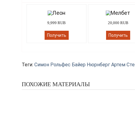
9,999 RUB
20,000 RUB
Получить
Получить
Теги:
Симон Рольфес
Байер
Нюрнберг
Артем Ст
ПОХОЖИЕ МАТЕРИАЛЫ