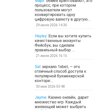
Major
:
обмен криптовалют, это
ЩНУь
процесс, при котором
отв.
цит.
пользователи могут
Гость
26 мар 2026, 01:35
конвертировать одну
мЛЙК
цифровую валюту в другую....
отв.
цит.
29 июля 2026 14:30
Гость
21 мар 2026, 04:07
ащрд
Hayley
:
Если вы хотите купить
отв.
цит.
качественные аккаунты
Гость
17 мар 2026, 15:15
Фейсбук, вы сделали
ыЩЧЭ
правильный выбор. ...
отв.
цит.
21 июля 2026 16:15
Гость
11 мар 2026, 04:34
ЗОл
Sal
:
зеркало 1xbet, — это
отв.
цит.
отличный способ доступа к
Гость
5 мар 2026, 12:20
популярной букмекерской
оЭЬЧ
конторе....
отв.
цит.
30 мая 2026 03:48
SPPS
2 мар 2026, 16:19
ау, есть кто живой здесь?)
Jayme
:
Казино онлайн, дарит
отв.
цит.
множество игр. Каждый
Гость
24 фев 2026, 00:32
желающий может выбрать
знЗТ