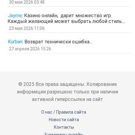
ЗОл
30 мая 2026 03:48
отв.
цит.
Гость
5 мар 2026, 12:20
Jayme
:
Казино онлайн, дарит множество игр.
оЭЬЧ
Каждый желающий может выбрать любой стиль....
отв.
цит.
23 мая 2026 11:06
SPPS
2 мар 2026, 16:19
ау, есть кто живой здесь?)
Kurban
:
Возврат технически ошибка...
отв.
цит.
27 апреля 2026 15:26
Гость
24 фев 2026, 00:32
знЗТ
отв.
цит.
Гость
14 фев 2026, 19:06
ж
отв.
цит.
© 2025 Все права защищены. Копирование
Гость
3 фев 2026, 04:47
информации разрешено только при наличии
ю
активной гиперссылки на сайт
отв.
цит.
Гость
6 янв 2026, 11:53
О нас / Правила сайта
ЖНщз
Новости сайта
отв.
цит.
Контакты
Гость
4 янв 2026, 12:11
сТ
Букмекеры онлайн