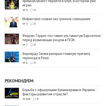
Яремчук может перейти в клуб, в котором уже
играл
4
0
Инфантино созвал экстренное совещание
3
0
Ферран Торрес поставил ультиматум Барселоне
перед возможным уходом в ПСЖ
7
0
Бернарду Силва раскрыл главную причину
перехода в Реал
6
0
РЕКОМЕНДУЕМ
Борьба с офшорными букмекерами в Украине -
факторы развития отрасли?
654
8