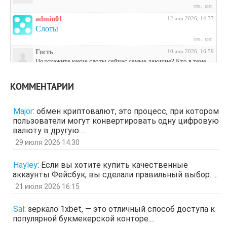
отв.
цит.
admin01
12 апр 2026, 14:37
Слоты
отв.
цит.
Гость
10 апр 2026, 16:59
Подскажите какие слоты сейчас самые дающие? Кто в теме
поделитесь инфой
отв.
цит.
КОММЕНТАРИИ
Гость
3 апр 2026, 04:27
ЩНУь
Major
:
обмен криптовалют, это процесс, при котором
отв.
цит.
пользователи могут конвертировать одну цифровую
Гость
26 мар 2026, 01:35
валюту в другую....
мЛЙК
29 июля 2026 14:30
отв.
цит.
Гость
21 мар 2026, 04:07
Hayley
:
Если вы хотите купить качественные
ащрд
аккаунты Фейсбук, вы сделали правильный выбор. ...
отв.
цит.
21 июля 2026 16:15
Гость
17 мар 2026, 15:15
ыЩЧЭ
отв.
цит.
Sal
:
зеркало 1xbet, — это отличный способ доступа к
популярной букмекерской конторе....
Гость
11 мар 2026, 04:34