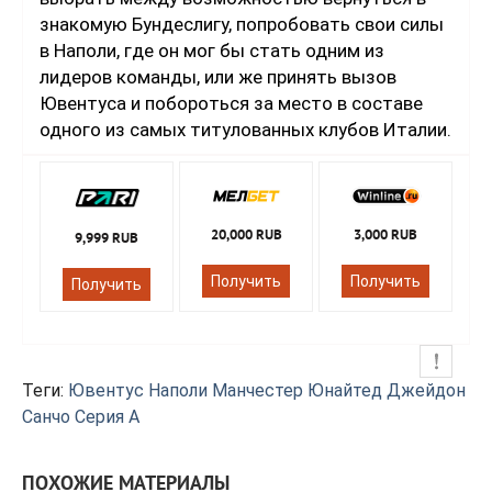
знакомую Бундеслигу, попробовать свои силы
в Наполи, где он мог бы стать одним из
лидеров команды, или же принять вызов
Ювентуса и побороться за место в составе
одного из самых титулованных клубов Италии.
20,000 RUB
3,000 RUB
9,999 RUB
Получить
Получить
Получить
Теги:
Ювентус
Наполи
Манчестер Юнайтед
Джейдон
Санчо
Серия А
ПОХОЖИЕ МАТЕРИАЛЫ