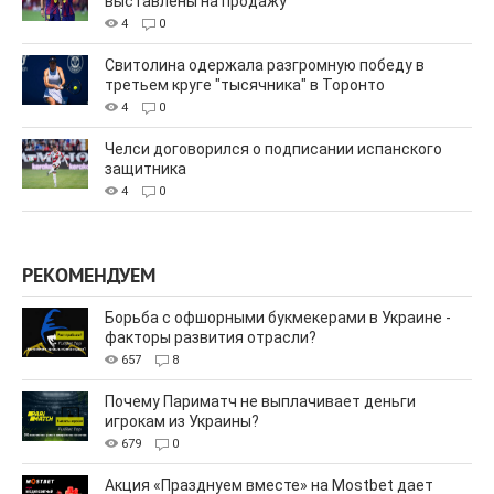
выставлены на продажу
4
0
Свитолина одержала разгромную победу в
третьем круге "тысячника" в Торонто
4
0
Челси договорился о подписании испанского
защитника
4
0
РЕКОМЕНДУЕМ
Борьба с офшорными букмекерами в Украине -
факторы развития отрасли?
657
8
Почему Париматч не выплачивает деньги
игрокам из Украины?
679
0
Акция «Празднуем вместе» на Mostbet дает