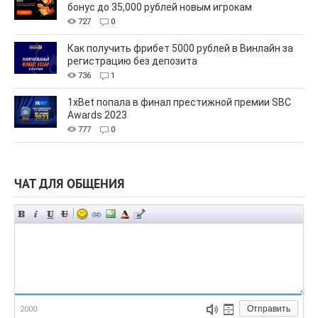
бонус до 35,000 рублей новым игрокам
727
0
Как получить фрибет 5000 рублей в Винлайн за
регистрацию без депозита
736
1
1xBet попала в финал престижной премии SBC
Awards 2023
777
0
ЧАТ ДЛЯ ОБЩЕНИЯ
Отправить
2000