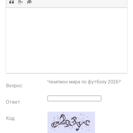
Чемпион мира по футболу 2026?
Вопрос:
Ответ:
Код: