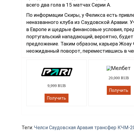
всего два гола в 15 матчах Серии А.
По информации Скиры, у Феликса есть привл
неназванного клуба из Саудовской Аравии.
в Европе и щедрые финансовые условия, пре
португальский нападающий, вероятно, будет
предложение. Таким образом, карьера Жоау
неожиданный поворот, переместившись в че
20,000 RUB
9,999 RUB
Получить
Получить
Теги:
Челси
Саудовская Аравия
трансфер
КЧМ-2