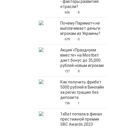
- факторы развития
отрасли?
656
8
Почему Париматч не
выплачивает деньги
игрокам из Украины?
678
0
Акция «Празднуем
вместе» на Mostbet
дает бонус до 35,000
рублей новым игрокам
727
0
Как получить фрибет
5000 рублей в Винлайн
за регистрацию без
депозита
736
1
1xBet попала в финал
престижной премии
SBC Awards 2023