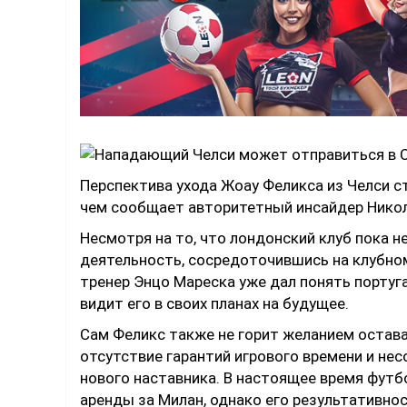
Перспектива ухода Жоау Феликса из Челси ст
чем сообщает авторитетный инсайдер Никол
Несмотря на то, что лондонский клуб пока 
деятельность, сосредоточившись на клубно
тренер Энцо Мареска уже дал понять португ
видит его в своих планах на будущее.
Сам Феликс также не горит желанием остава
отсутствие гарантий игрового времени и не
нового наставника. В настоящее время футб
аренды за Милан, однако его результативно