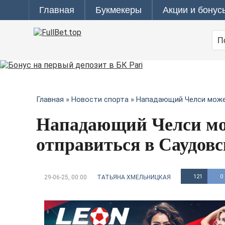
Главная
Букмекеры
Акции и бонус
Главная
»
Новости спорта
» Нападающий Челси може
Нападающий Челси м
отправиться в Саудов
121
0
29-06-25, 00:00
ТАТЬЯНА ХМЕЛЬНИЦКАЯ