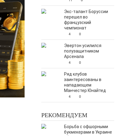
11
0
Экс-талант Боруссии
перешел во
французский
чемпионат
4
0
Эвертон усилился
полузащитником
Арсенала
4
0
Ряд клубов
заинтересованы в
нападающем
Манчестер Юнайтед
4
0
РЕКОМЕНДУЕМ
Борьба с офшорными
букмекерами в Украине