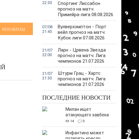
22:30
Спортинг Лиссабон
прогноз на матч:
Примейра-лига 08.08.2026
Вулверхэмптон - Порт
07/08
РЕЗУЛЬТАТЫ
21:45
вейл прогноз на матч:
Кубок лиги 07.08.2026
Ларн - Црвена Звезда
21/07
22:00
прогноз на матч: Лига
чемпионов 21.07.2026
ЫЙ
Штурм Грац - Хартс
21/07
21:30
прогноз на матч: Лига
чемпионов 21.07.2026
ПОСЛЕДНИЕ НОВОСТИ
Милан ищет
атакующего хавбека
14
0
Инфантино может
потерять кресло