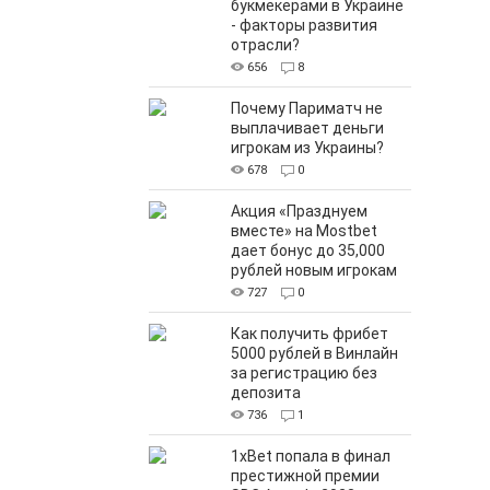
букмекерами в Украине
- факторы развития
отрасли?
656
8
Почему Париматч не
выплачивает деньги
игрокам из Украины?
678
0
Акция «Празднуем
вместе» на Mostbet
дает бонус до 35,000
рублей новым игрокам
727
0
Как получить фрибет
5000 рублей в Винлайн
за регистрацию без
депозита
736
1
1xBet попала в финал
престижной премии