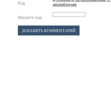
Код:
Введите код:
ДОБАВИТЬ КОММЕНТАРИЙ