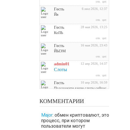
отв.
цит.
Гость
6 июл 2026, 12:37
Йв
отв.
цит.
Гость
28 мая 2026, 13:25
КоПЬ
отв.
цит.
Гость
16 мая 2026, 23:43
ЙЫЭМ
отв.
цит.
admin01
12 апр 2026, 14:37
Слоты
отв.
цит.
Гость
10 апр 2026, 16:59
Подскажите какие слоты сейчас
самые дающие? Кто в теме
поделитесь инфой
КОММЕНТАРИИ
отв.
цит.
Гость
3 апр 2026, 04:27
Major
:
обмен криптовалют, это
ЩНУь
процесс, при котором
отв.
цит.
пользователи могут
Гость
26 мар 2026, 01:35