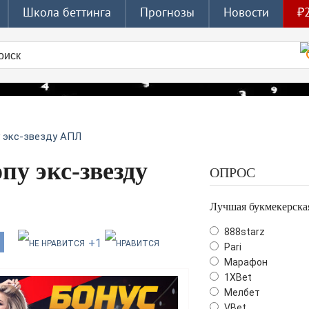
Школа беттинга
Прогнозы
Новости
₽
у экс-звезду АПЛ
пу экс-звезду
ОПРОС
Лучшая букмекерска
888starz
+1
Pari
Марафон
1XBet
Мелбет
VBet