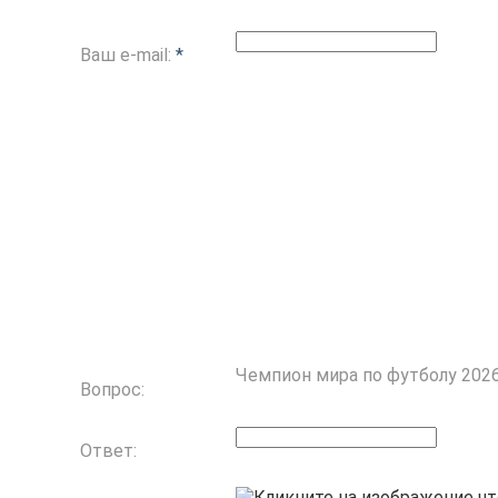
Ваш e-mail:
*
Чемпион мира по футболу 202
Вопрос:
Ответ: