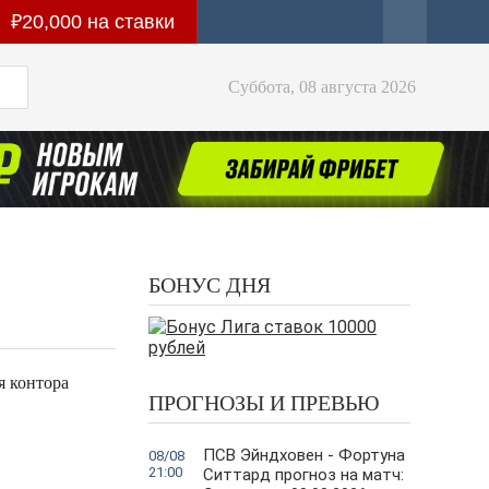
₽20,000 на ставки
Суббота, 08 августа 2026
БОНУС ДНЯ
я контора
ПРОГНОЗЫ И ПРЕВЬЮ
ПСВ Эйндховен - Фортуна
08/08
21:00
Ситтард прогноз на матч: