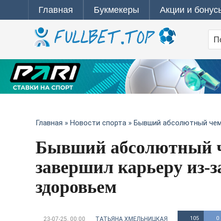
Главная
Букмекеры
Акции и бонус
Главная
»
Новости спорта
» Бывший абсолютный чемп
Бывший абсолютный 
завершил карьеру из-з
здоровьем
105
0
23-07-25, 00:00
ТАТЬЯНА ХМЕЛЬНИЦКАЯ