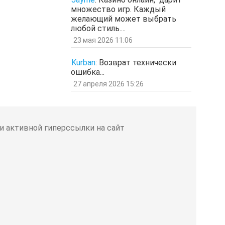
отв.
цит.
множество игр. Каждый
Гость
24 фев 2026, 00:32
желающий может выбрать
знЗТ
любой стиль....
отв.
цит.
23 мая 2026 11:06
Гость
14 фев 2026, 19:06
ж
Kurban
:
Возврат технически
отв.
цит.
ошибка...
Гость
3 фев 2026, 04:47
27 апреля 2026 15:26
ю
отв.
цит.
Гость
6 янв 2026, 11:53
ЖНщз
и активной гиперссылки на сайт
отв.
цит.
Гость
4 янв 2026, 12:11
сТ
отв.
цит.