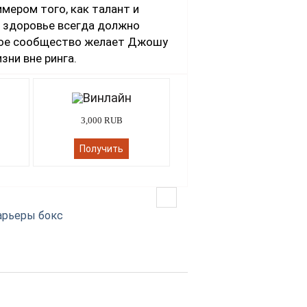
имером того, как талант и
о здоровье всегда должно
кое сообщество желает Джошу
зни вне ринга.
3,000 RUB
Получить
арьеры
бокс