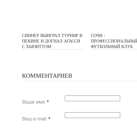
СИННЕР ВЫИГРАЛ ТУРНИР В
СОЧИ -
ПЕКИНЕ И ДОГНАЛ АГАССИ
ПРОФЕССИОНАЛЬНЫ
С ХЬЮИТТОМ
ФУТБОЛЬНЫЙ КЛУБ
КОММЕНТАРИЕВ
Ваше имя:
*
Ваш e-mail:
*