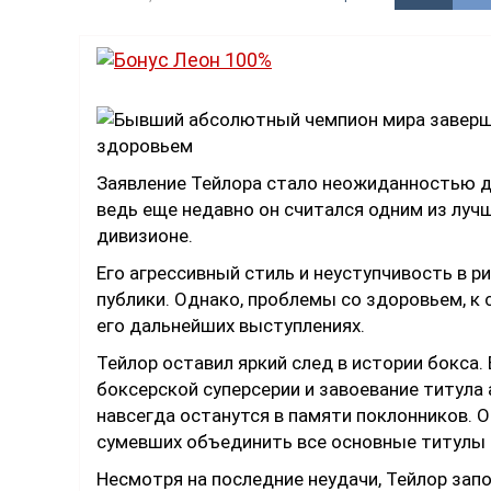
Заявление Тейлора стало неожиданностью д
ведь еще недавно он считался одним из луч
дивизионе.
Его агрессивный стиль и неуступчивость в р
публики. Однако, проблемы со здоровьем, к 
его дальнейших выступлениях.
Тейлор оставил яркий след в истории бокса.
боксерской суперсерии и завоевание титула
навсегда останутся в памяти поклонников. О
сумевших объединить все основные титулы в
Несмотря на последние неудачи, Тейлор зап