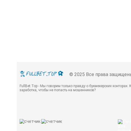
© 2025 Все права защищен
FullBet.Top - Мы говорим только правду о букмекерских конторах.
заработка, чтобы не попасть на мошенников?