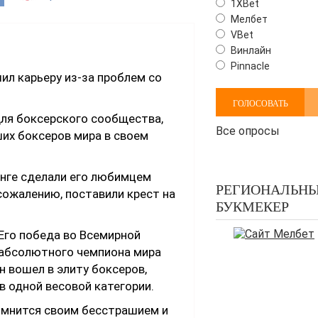
1XBet
Мелбет
VBet
Винлайн
Pinnacle
ГОЛОСОВАТЬ
ля боксерского сообщества,
Все опросы
ших боксеров мира в своем
инге сделали его любимцем
РЕГИОНАЛЬН
сожалению, поставили крест на
БУКМЕКЕР
 Его победа во Всемирной
 абсолютного чемпиона мира
н вошел в элиту боксеров,
 одной весовой категории.
омнится своим бесстрашием и