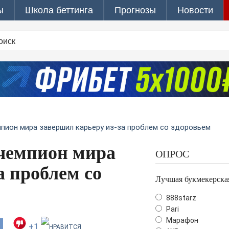
ы
Школа беттинга
Прогнозы
Новости
ион мира завершил карьеру из-за проблем со здоровьем
чемпион мира
ОПРОС
а проблем со
Лучшая букмекерска
888starz
Pari
Марафон
+1