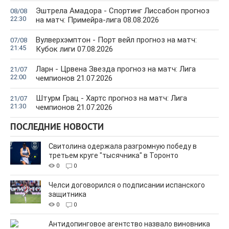
Эштрела Амадора - Спортинг Лиссабон прогноз
08/08
22:30
на матч: Примейра-лига 08.08.2026
Вулверхэмптон - Порт вейл прогноз на матч:
07/08
21:45
Кубок лиги 07.08.2026
Ларн - Црвена Звезда прогноз на матч: Лига
21/07
22:00
чемпионов 21.07.2026
Штурм Грац - Хартс прогноз на матч: Лига
21/07
21:30
чемпионов 21.07.2026
ПОСЛЕДНИЕ НОВОСТИ
Свитолина одержала разгромную победу в
третьем круге "тысячника" в Торонто
0
0
Челси договорился о подписании испанского
защитника
0
0
Антидопинговое агентство назвало виновника