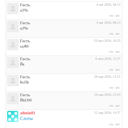
Гость
4 авг 2026, 08:13
цЗЧо
отв.
цит.
Гость
4 авг 2026, 08:13
цЗЧо
отв.
цит.
Гость
19 июл 2026, 10:25
ьдЖб
отв.
цит.
Гость
6 июл 2026, 12:37
Йв
отв.
цит.
Гость
28 мая 2026, 13:25
КоПЬ
отв.
цит.
Гость
16 мая 2026, 23:43
ЙЫЭМ
отв.
цит.
admin01
12 апр 2026, 14:37
Слоты
отв.
цит.