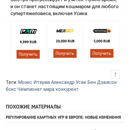
и он станет настоящим кошмаром для любого
супертяжеловеса, включая Усика.
20,000 RUB
3,000 RUB
9,999 RUB
Получить
Получить
Получить
Теги:
Мозес Итаума
Александр Усик
Бен Дэвисон
бокс
Чемпионат мира
конкурент
ПОХОЖИЕ МАТЕРИАЛЫ
РЕГУЛИРОВАНИЕ АЗАРТНЫХ ИГР В ЕВРОПЕ: НОВЫЕ ИЗМЕНЕНИЯ