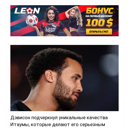
Дэвисон подчеркнул уникальные качества
Итаумы, которые делают его серьезным