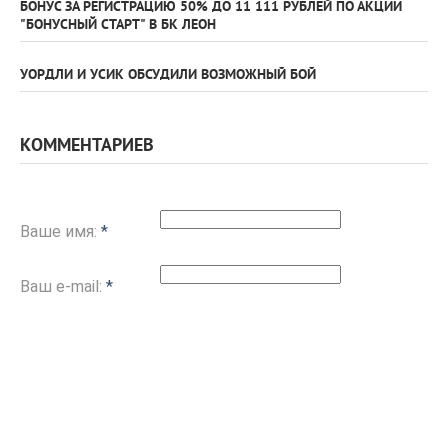
БОНУС ЗА РЕГИСТРАЦИЮ 50% ДО 11 111 РУБЛЕЙ ПО АКЦИИ
"БОНУСНЫЙ СТАРТ" В БК ЛЕОН
УОРДЛИ И УСИК ОБСУДИЛИ ВОЗМОЖНЫЙ БОЙ
КОММЕНТАРИЕВ
Ваше имя:
*
Ваш e-mail:
*