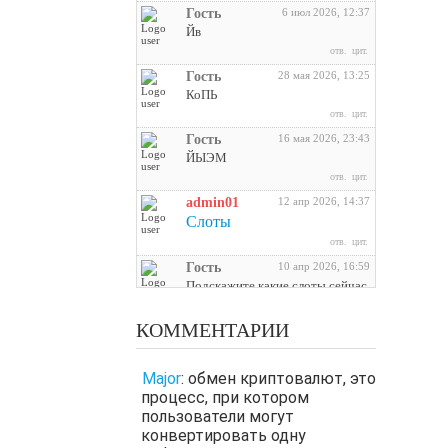
Гость
6 июл 2026, 12:37
Йв
отв.
цит.
Гость
28 мая 2026, 13:25
КоПЬ
отв.
цит.
Гость
16 мая 2026, 23:43
ЙЫЭМ
отв.
цит.
admin01
12 апр 2026, 14:37
Слоты
отв.
цит.
Гость
10 апр 2026, 16:59
Подскажите какие слоты сейчас
самые дающие? Кто в теме
поделитесь инфой
КОММЕНТАРИИ
отв.
цит.
Гость
3 апр 2026, 04:27
Major
:
обмен криптовалют, это
ЩНУь
процесс, при котором
отв.
цит.
пользователи могут
Гость
26 мар 2026, 01:35
конвертировать одну
мЛЙК