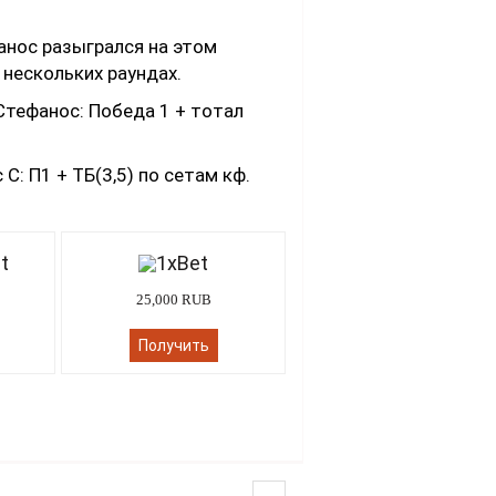
анос разыгрался на этом
 нескольких раундах.
Стефанос: Победа 1 + тотал
С: П1 + ТБ(3,5) по сетам кф.
25,000 RUB
Получить