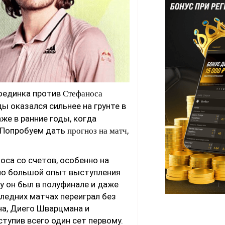
оединка против
Стефаноса
ды оказался сильнее на грунте в
же в ранние годы, когда
. Попробуем дать
,
прогноз на матч
оса со счетов, особенно на
но большой опыт выступления
у он был в полуфинале и даже
ледних матчах переиграл без
на, Диего Шварцмана и
ступив всего один сет первому.