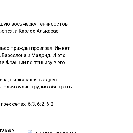
учшую восьмерку теннисостов
ются, и Карлос Алькарас
олько трижды проиграл. Имеет
, Барселона и Мадрид. И это
 Франции по теннису в его
ера, высказался в адрес
сегодня очень трудно обыграть
х сетах: 6:3, 6:2, 6:2.
 также