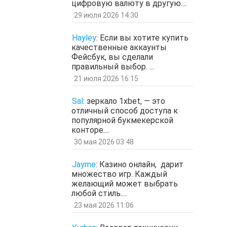
цифровую валюту в другую....
отв.
цит.
29 июля 2026 14:30
Гость
21 мар 2026, 04:07
ащрд
Hayley
:
Если вы хотите купить
отв.
цит.
качественные аккаунты
Гость
17 мар 2026, 15:15
Фейсбук, вы сделали
ыЩЧЭ
правильный выбор. ...
отв.
цит.
21 июля 2026 16:15
Гость
11 мар 2026, 04:34
ЗОл
Sal
:
зеркало 1xbet, — это
отв.
цит.
отличный способ доступа к
Гость
5 мар 2026, 12:20
популярной букмекерской
оЭЬЧ
конторе....
отв.
цит.
30 мая 2026 03:48
SPPS
2 мар 2026, 16:19
ау, есть кто живой здесь?)
Jayme
:
Казино онлайн, дарит
отв.
цит.
множество игр. Каждый
Гость
24 фев 2026, 00:32
желающий может выбрать
знЗТ
любой стиль....
отв.
цит.
23 мая 2026 11:06
Гость
14 фев 2026, 19:06
ж