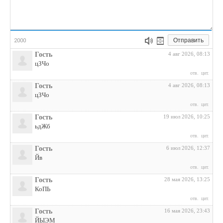
Отправить
2000
Гость
4 авг 2026, 08:13
цЗЧо
отв.
цит.
Гость
4 авг 2026, 08:13
цЗЧо
отв.
цит.
Гость
19 июл 2026, 10:25
ьдЖб
отв.
цит.
Гость
6 июл 2026, 12:37
Йв
отв.
цит.
Гость
28 мая 2026, 13:25
КоПЬ
отв.
цит.
Гость
16 мая 2026, 23:43
ЙЫЭМ