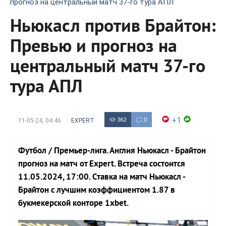
прогноз на центральный матч 37-го тура АПЛ
Ньюкасл против Брайтон:
Превью и прогноз на
центральный матч 37-го
тура АПЛ
+1
362
0
11-05-24, 04:46
EXPERT
Футбол / Премьер-лига. Англия Ньюкасл - Брайтон
прогноз на матч от Expert. Встреча состоится
11.05.2024, 17:00. Ставка на матч Ньюкасл -
Брайтон с лучшим коэффициентом 1.87 в
букмекерской конторе 1xbet.