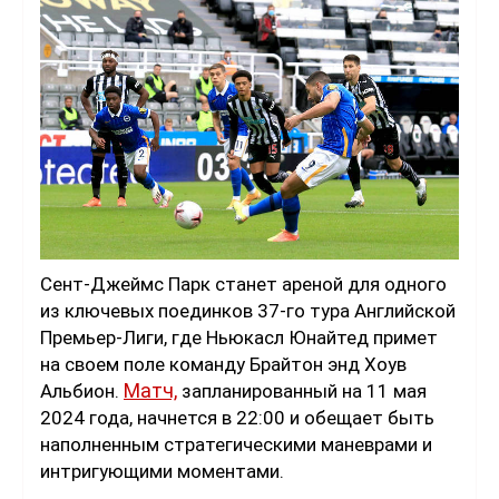
Сент-Джеймс Парк станет ареной для одного
из ключевых поединков 37-го тура Английской
Премьер-Лиги, где Ньюкасл Юнайтед примет
на своем поле команду Брайтон энд Хоув
Матч,
Альбион.
запланированный на 11 мая
2024 года, начнется в 22:00 и обещает быть
наполненным стратегическими маневрами и
интригующими моментами.