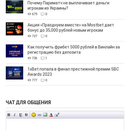
Почему Париматч не выплачивает деньги
игрокам из Украины?
679
0
Акция «Празднуем вместе» на Mostbet дает
бонус до 35,000 рублей новым игрокам
727
0
Как получить фрибет 5000 рублей в Винлайн за
регистрацию без депозита
736
1
1xBet попала в финал престижной премии SBC
Awards 2023
777
0
ЧАТ ДЛЯ ОБЩЕНИЯ