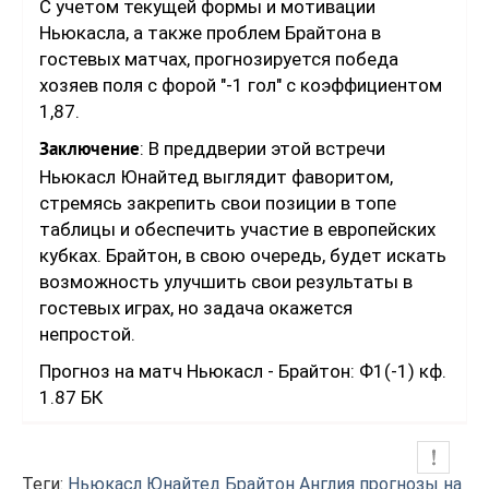
С учетом текущей формы и мотивации
Ньюкасла, а также проблем Брайтона в
гостевых матчах, прогнозируется победа
хозяев поля с форой "-1 гол" с коэффициентом
1,87.
: В преддверии этой встречи
Заключение
Ньюкасл Юнайтед выглядит фаворитом,
стремясь закрепить свои позиции в топе
таблицы и обеспечить участие в европейских
кубках. Брайтон, в свою очередь, будет искать
возможность улучшить свои результаты в
гостевых играх, но задача окажется
непростой.
Прогноз на матч Ньюкасл - Брайтон: Ф1(-1) кф.
1.87 БК
Теги:
Ньюкасл Юнайтед
Брайтон
Англия
прогнозы на