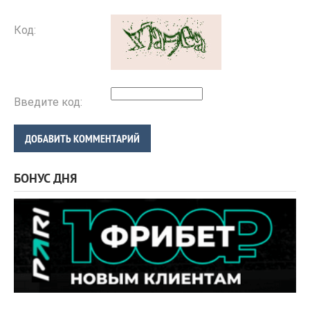
Код:
Введите код:
ДОБАВИТЬ КОММЕНТАРИЙ
БОНУС ДНЯ