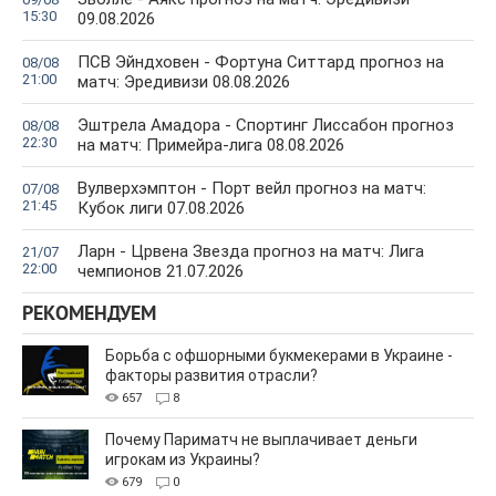
15:30
09.08.2026
ПСВ Эйндховен - Фортуна Ситтард прогноз на
08/08
21:00
матч: Эредивизи 08.08.2026
Эштрела Амадора - Спортинг Лиссабон прогноз
08/08
22:30
на матч: Примейра-лига 08.08.2026
Вулверхэмптон - Порт вейл прогноз на матч:
07/08
21:45
Кубок лиги 07.08.2026
Ларн - Црвена Звезда прогноз на матч: Лига
21/07
22:00
чемпионов 21.07.2026
РЕКОМЕНДУЕМ
Борьба с офшорными букмекерами в Украине -
факторы развития отрасли?
657
8
Почему Париматч не выплачивает деньги
игрокам из Украины?
679
0