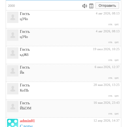
Отправить
2000
Гость
4 авг 2026, 08:13
цЗЧо
отв.
цит.
Гость
4 авг 2026, 08:13
цЗЧо
отв.
цит.
Гость
19 июл 2026, 10:25
ьдЖб
отв.
цит.
Гость
6 июл 2026, 12:37
Йв
отв.
цит.
Гость
28 мая 2026, 13:25
КоПЬ
отв.
цит.
Гость
16 мая 2026, 23:43
ЙЫЭМ
отв.
цит.
admin01
12 апр 2026, 14:37
Слоты