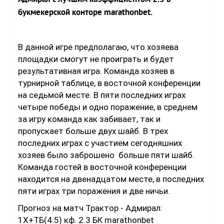
букмекерской конторе marathonbet.
В данной игре предполагаю, что хозяева
площадки смогут не проиграть и будет
результативная игра. Команда хозяев в
турнирной таблице, в восточной конференции
на седьмой месте. В пяти последних играх
четыре победы и одно поражение, в среднем
за игру команда как забивает, так и
пропускает больше двух шайб. В трех
последних играх с участием сегодняшних
хозяев было заброшено больше пяти шайб.
Команда гостей в восточной конференции
находится на двенадцатом месте, в последних
пяти играх три поражения и две ничьи.
Прогноз на матч Трактор - Адмирал:
1Х+ТБ(4.5) кф. 2.3 БК marathonbet