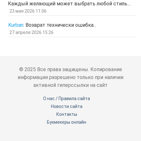
оЭЬЧ
Каждый желающий может выбрать любой стиль....
отв.
цит.
23 мая 2026 11:06
SPPS
2 мар 2026, 16:19
ау, есть кто живой здесь?)
Kurban
:
Возврат технически ошибка...
отв.
цит.
27 апреля 2026 15:26
Гость
24 фев 2026, 00:32
знЗТ
отв.
цит.
Гость
14 фев 2026, 19:06
ж
отв.
цит.
© 2025 Все права защищены. Копирование
Гость
3 фев 2026, 04:47
информации разрешено только при наличии
ю
активной гиперссылки на сайт
отв.
цит.
Гость
6 янв 2026, 11:53
О нас / Правила сайта
ЖНщз
Новости сайта
отв.
цит.
Контакты
Гость
4 янв 2026, 12:11
сТ
Букмекеры онлайн
отв.
цит.