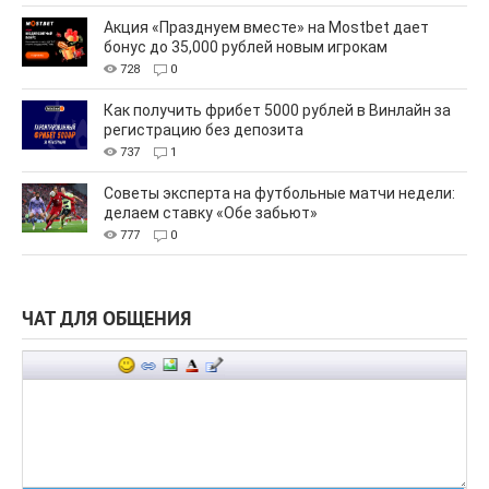
Акция «Празднуем вместе» на Mostbet дает
бонус до 35,000 рублей новым игрокам
728
0
Как получить фрибет 5000 рублей в Винлайн за
регистрацию без депозита
737
1
Советы эксперта на футбольные матчи недели:
делаем ставку «Обе забьют»
777
0
ЧАТ ДЛЯ ОБЩЕНИЯ