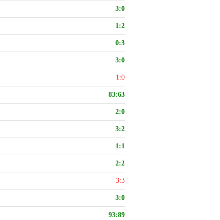
3:0
1:2
0:3
3:0
1:0
83:63
2:0
3:2
1:1
2:2
3:3
3:0
93:89