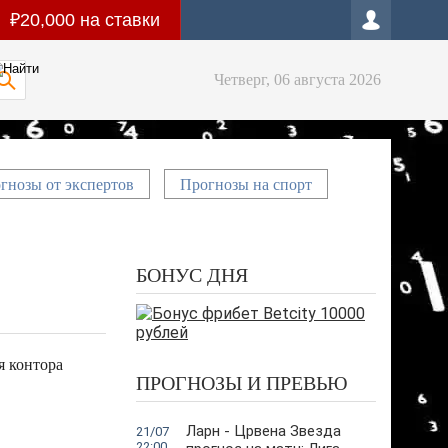
₽20,000 на ставки
Четверг, 06 августа 2026
гнозы от экспертов
Прогнозы на спорт
БОНУС ДНЯ
я контора
ПРОГНОЗЫ И ПРЕВЬЮ
Ларн - Црвена Звезда
21/07
22:00