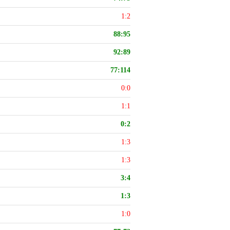
1:2
88:95
92:89
77:114
0:0
1:1
0:2
1:3
1:3
3:4
1:3
1:0