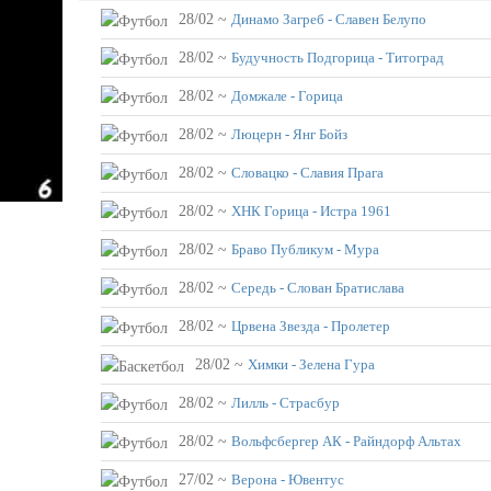
28/02 ~
Динамо Загреб - Славен Белупо
28/02 ~
Будучность Подгорица - Титоград
28/02 ~
Домжале - Горица
28/02 ~
Люцерн - Янг Бойз
28/02 ~
Словацко - Славия Прага
28/02 ~
ХНК Горица - Истра 1961
28/02 ~
Браво Публикум - Мура
28/02 ~
Середь - Слован Братислава
28/02 ~
Црвена Звезда - Пролетер
28/02 ~
Химки - Зелена Гура
28/02 ~
Лилль - Страсбур
28/02 ~
Вольфсбергер АК - Райндорф Альтах
27/02 ~
Верона - Ювентус