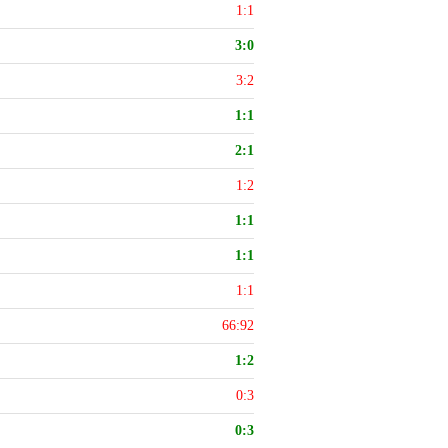
1:1
3:0
3:2
1:1
2:1
1:2
1:1
1:1
1:1
66:92
1:2
0:3
0:3