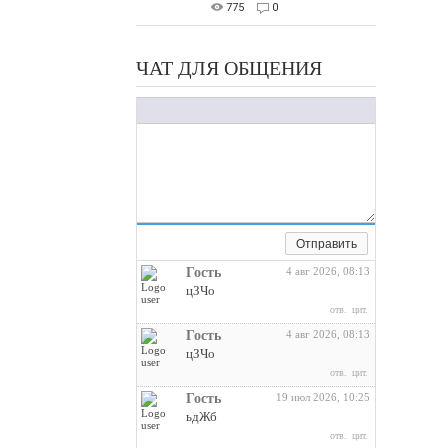
775
0
ЧАТ ДЛЯ ОБЩЕНИЯ
Отправить
Гость
4 авг 2026, 08:13
цЗЧо
отв.
цит.
Гость
4 авг 2026, 08:13
цЗЧо
отв.
цит.
Гость
19 июл 2026, 10:25
ьдЖб
отв.
цит.