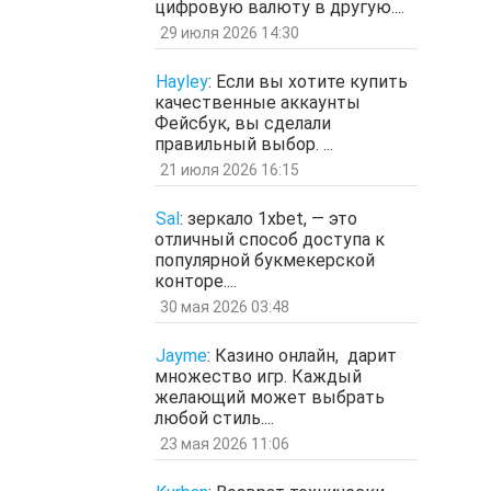
цифровую валюту в другую....
отв.
цит.
29 июля 2026 14:30
Гость
21 мар 2026, 04:07
ащрд
Hayley
:
Если вы хотите купить
отв.
цит.
качественные аккаунты
Гость
17 мар 2026, 15:15
Фейсбук, вы сделали
ыЩЧЭ
правильный выбор. ...
отв.
цит.
21 июля 2026 16:15
Гость
11 мар 2026, 04:34
ЗОл
Sal
:
зеркало 1xbet, — это
отв.
цит.
отличный способ доступа к
Гость
5 мар 2026, 12:20
популярной букмекерской
оЭЬЧ
конторе....
отв.
цит.
30 мая 2026 03:48
SPPS
2 мар 2026, 16:19
ау, есть кто живой здесь?)
Jayme
:
Казино онлайн, дарит
отв.
цит.
множество игр. Каждый
Гость
24 фев 2026, 00:32
желающий может выбрать
знЗТ
любой стиль....
отв.
цит.
23 мая 2026 11:06
Гость
14 фев 2026, 19:06
ж