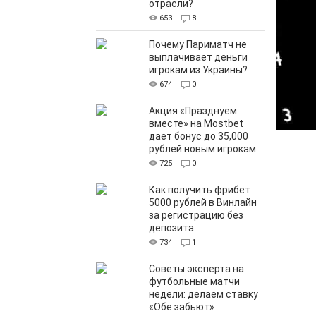
отрасли?
653
8
Почему Париматч не
выплачивает деньги
игрокам из Украины?
674
0
Акция «Празднуем
вместе» на Mostbet
дает бонус до 35,000
рублей новым игрокам
725
0
Как получить фрибет
5000 рублей в Винлайн
за регистрацию без
депозита
734
1
Советы эксперта на
футбольные матчи
недели: делаем ставку
«Обе забьют»