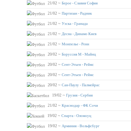
21/02 ~
Берое - Славия София
21/02 ~
Партизан - Радник
21/02 ~
Уэска - Гранада
21/02 ~
Десна - Динамо Киев
21/02 ~
Монпелье - Ренн
20/02 ~
Боруссия М - Майнц
20/02 ~
Сент-Этьен - Реймс
20/02 ~
Сент-Этьен - Реймс
20/02 ~
Сан-Паулу - Палмейрас
19/02 ~
Грузия - Сербия
21/02 ~
Краснодар - ФК Сочи
19/02 ~
Спарта - Оломоуц
19/02 ~
Арминия - Вольфсбург