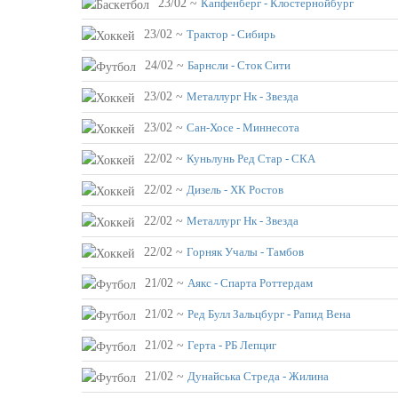
23/02 ~
Капфенберг - Клостернойбург
23/02 ~
Трактор - Сибирь
24/02 ~
Барнсли - Сток Сити
23/02 ~
Металлург Нк - Звезда
23/02 ~
Сан-Хосе - Миннесота
22/02 ~
Куньлунь Ред Стар - СКА
22/02 ~
Дизель - ХК Ростов
22/02 ~
Металлург Нк - Звезда
22/02 ~
Горняк Учалы - Тамбов
21/02 ~
Аякс - Спарта Роттердам
21/02 ~
Ред Булл Зальцбург - Рапид Вена
21/02 ~
Герта - РБ Лепциг
21/02 ~
Дунайська Стреда - Жилина