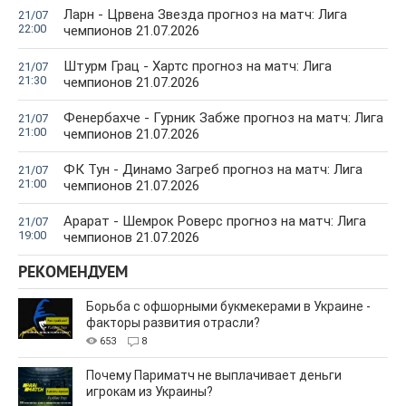
Ларн - Црвена Звезда прогноз на матч: Лига
21/07
22:00
чемпионов 21.07.2026
Штурм Грац - Хартс прогноз на матч: Лига
21/07
21:30
чемпионов 21.07.2026
Фенербахче - Гурник Забже прогноз на матч: Лига
21/07
21:00
чемпионов 21.07.2026
ФК Тун - Динамо Загреб прогноз на матч: Лига
21/07
21:00
чемпионов 21.07.2026
Арарат - Шемрок Роверс прогноз на матч: Лига
21/07
19:00
чемпионов 21.07.2026
РЕКОМЕНДУЕМ
Борьба с офшорными букмекерами в Украине -
факторы развития отрасли?
653
8
Почему Париматч не выплачивает деньги
игрокам из Украины?