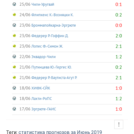
0:1
25/06
Чили-Уругвай
0:2
24/06
Флипкенс К.-Возняцки К.
0:0
23/06
Броммапойкарна-Эргрюте
2:0
23/06
Федерер Р.-Гоффин Д.
2:1
23/06
Лопес Ф.-Симон Ж.
1:2
22/06
Эквадор-Чили
0:2
21/06
Путинцева Ю.-Гергес Ю.
2:1
21/06
Федерер Р.-Баутиста-Агут Р.
1:0
18/06
ХИФК-СЙК
1:2
18/06
Лахти-РоПС
1:0
17/06
Эргрюте-ГАИС
Теги:
статистика прогнозов за Июнь 2019