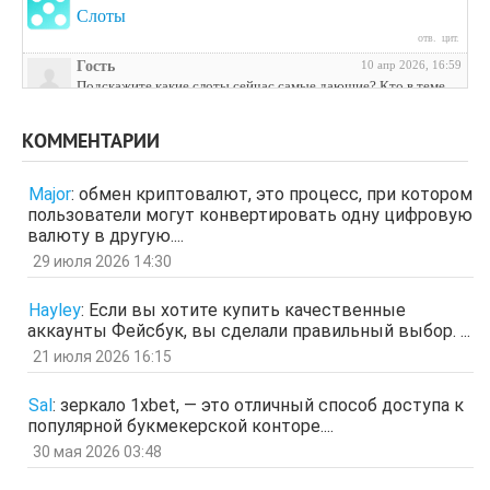
Слоты
отв.
цит.
Гость
10 апр 2026, 16:59
Подскажите какие слоты сейчас самые дающие? Кто в теме
поделитесь инфой
отв.
цит.
КОММЕНТАРИИ
Гость
3 апр 2026, 04:27
ЩНУь
Major
:
обмен криптовалют, это процесс, при котором
отв.
цит.
пользователи могут конвертировать одну цифровую
Гость
26 мар 2026, 01:35
валюту в другую....
мЛЙК
29 июля 2026 14:30
отв.
цит.
Гость
21 мар 2026, 04:07
Hayley
:
Если вы хотите купить качественные
ащрд
аккаунты Фейсбук, вы сделали правильный выбор. ...
отв.
цит.
21 июля 2026 16:15
Гость
17 мар 2026, 15:15
ыЩЧЭ
отв.
цит.
Sal
:
зеркало 1xbet, — это отличный способ доступа к
популярной букмекерской конторе....
Гость
11 мар 2026, 04:34
ЗОл
30 мая 2026 03:48
отв.
цит.