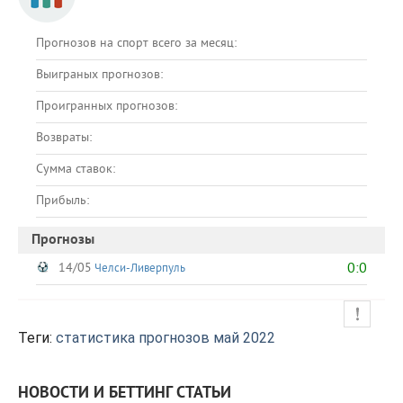
Прогнозов на спорт всего за месяц:
Выиграных прогнозов:
Проигранных прогнозов:
Возвраты:
Сумма ставок:
Прибыль:
Прогнозы
0:0
14/05
Челси-Ливерпуль
Теги:
статистика прогнозов май 2022
НОВОСТИ И БЕТТИНГ СТАТЬИ