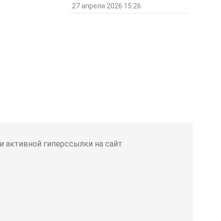
Гость
3 фев 2026, 04:47
27 апреля 2026 15:26
ю
отв.
цит.
Гость
6 янв 2026, 11:53
ЖНщз
отв.
цит.
Гость
4 янв 2026, 12:11
сТ
отв.
цит.
и активной гиперссылки на сайт