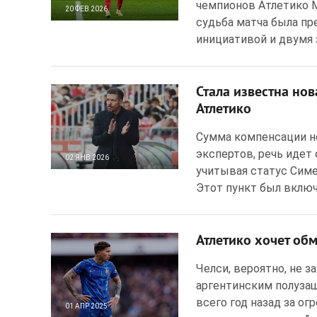
чемпионов Атлетико М
20 ФЕВ 2026
судьба матча была пр
29
0
инициативой и двумя
Стала известна нов
Атлетико
Сумма компенсации не
экспертов, речь идет
02 ЯНВ 2026
учитывая статус Симео
32
0
Этот пункт был включ
Атлетико хочет об
Челси, вероятно, не з
аргентинским полузащ
всего год назад за о
01 АПР 2025