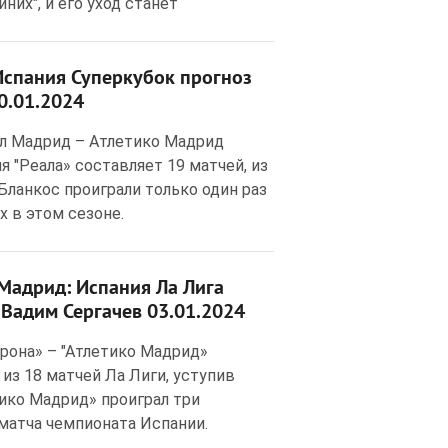
их", и его уход станет
 Испания Суперкубок прогноз
10.01.2024
ал Мадрид – Атлетико Мадрид
 "Реала» составляет 19 матчей, из
Бланкос проиграли только один раз
х в этом сезоне.
 Мадрид: Испания Ла Лига
 Вадим Сергачев 03.01.2024
рона» – "Атлетико Мадрид»
из 18 матчей Ла Лиги, уступив
тико Мадрид» проиграл три
матча чемпионата Испании.