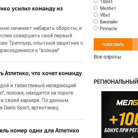
1XBet
тико усилил команду из
Мелбет
VBet
Винлайн
кно начинает набирать обороты, и
Pinnacle
 успел совершить свой первый
ран Триппьер, опытный защитник с
ГОЛОСОВАТЬ
присоединился к "волкам"
Все опросы
ь Атлетико, что хочет команду
РЕГИОНАЛЬНЫЙ
одой и талантливый нападающий
", похоже, находится на пороге
в своей карьере. По данным
 Diario Sport, аргентинец
цель номер один для Атлетико