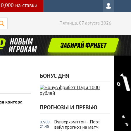
20,000 на ставки
Пятница, 07 августа 2026
БОНУС ДНЯ
ая контора
ПРОГНОЗЫ И ПРЕВЬЮ
Вулверхэмптон - Порт
07/08
21:45
вейл прогноз на матч: