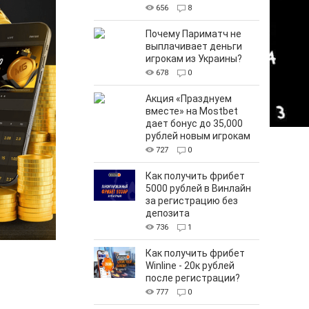
656
8
Почему Париматч не
выплачивает деньги
игрокам из Украины?
678
0
Акция «Празднуем
вместе» на Mostbet
дает бонус до 35,000
рублей новым игрокам
727
0
Как получить фрибет
5000 рублей в Винлайн
за регистрацию без
депозита
736
1
Как получить фрибет
Winline - 20к рублей
после регистрации?
777
0