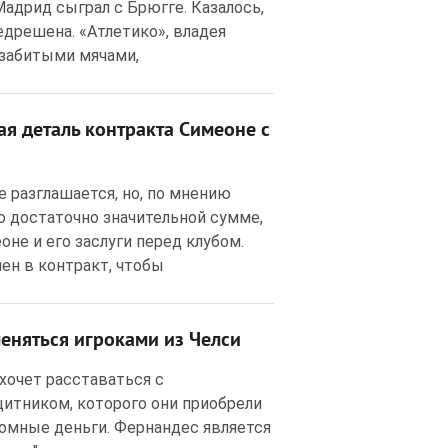
адрид сыграл с Брюгге. Казалось,
едрешена. «Атлетико», владея
 забитыми мячами,
ая деталь контракта Симеоне с
 разглашается, но, по мнению
 о достаточно значительной сумме,
не и его заслуги перед клубом.
ен в контракт, чтобы
меняться игроками из Челси
ахочет расставаться с
итником, которого они приобрели
громные деньги. Фернандес является