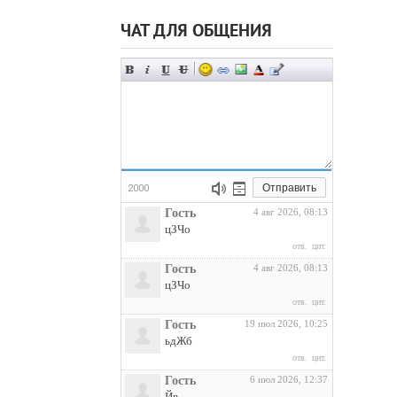
ЧАТ ДЛЯ ОБЩЕНИЯ
Отправить
2000
Гость
4 авг 2026, 08:13
цЗЧо
отв.
цит.
Гость
4 авг 2026, 08:13
цЗЧо
отв.
цит.
Гость
19 июл 2026, 10:25
ьдЖб
отв.
цит.
Гость
6 июл 2026, 12:37
Йв