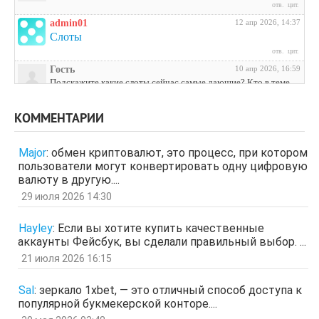
отв.
цит.
admin01
12 апр 2026, 14:37
Слоты
отв.
цит.
Гость
10 апр 2026, 16:59
Подскажите какие слоты сейчас самые дающие? Кто в теме
поделитесь инфой
отв.
цит.
КОММЕНТАРИИ
Гость
3 апр 2026, 04:27
ЩНУь
Major
:
обмен криптовалют, это процесс, при котором
отв.
цит.
пользователи могут конвертировать одну цифровую
Гость
26 мар 2026, 01:35
валюту в другую....
мЛЙК
29 июля 2026 14:30
отв.
цит.
Гость
21 мар 2026, 04:07
Hayley
:
Если вы хотите купить качественные
ащрд
аккаунты Фейсбук, вы сделали правильный выбор. ...
отв.
цит.
21 июля 2026 16:15
Гость
17 мар 2026, 15:15
ыЩЧЭ
отв.
цит.
Sal
:
зеркало 1xbet, — это отличный способ доступа к
популярной букмекерской конторе....
Гость
11 мар 2026, 04:34
ЗОл