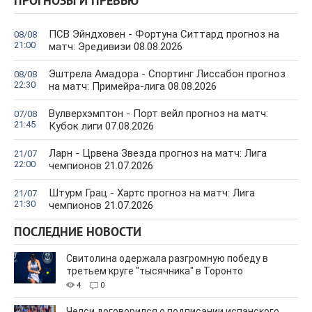
ПРОГНОЗЫ И ПРЕВЬЮ
ПСВ Эйндховен - Фортуна Ситтард прогноз на
08/08
21:00
матч: Эредивизи 08.08.2026
Эштрела Амадора - Спортинг Лиссабон прогноз
08/08
22:30
на матч: Примейра-лига 08.08.2026
Вулверхэмптон - Порт вейл прогноз на матч:
07/08
21:45
Кубок лиги 07.08.2026
Ларн - Црвена Звезда прогноз на матч: Лига
21/07
22:00
чемпионов 21.07.2026
Штурм Грац - Хартс прогноз на матч: Лига
21/07
21:30
чемпионов 21.07.2026
ПОСЛЕДНИЕ НОВОСТИ
Свитолина одержала разгромную победу в
третьем круге "тысячника" в Торонто
4
0
Челси договорился о подписании испанского