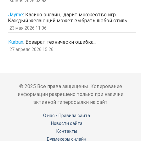
30 мая 2026 03:48
отв.
цит.
Гость
5 мар 2026, 12:20
Jayme
:
Казино онлайн, дарит множество игр.
оЭЬЧ
Каждый желающий может выбрать любой стиль....
отв.
цит.
23 мая 2026 11:06
SPPS
2 мар 2026, 16:19
ау, есть кто живой здесь?)
Kurban
:
Возврат технически ошибка...
отв.
цит.
27 апреля 2026 15:26
Гость
24 фев 2026, 00:32
знЗТ
отв.
цит.
Гость
14 фев 2026, 19:06
ж
отв.
цит.
© 2025 Все права защищены. Копирование
Гость
3 фев 2026, 04:47
информации разрешено только при наличии
ю
активной гиперссылки на сайт
отв.
цит.
Гость
6 янв 2026, 11:53
О нас / Правила сайта
ЖНщз
Новости сайта
отв.
цит.
Контакты
Гость
4 янв 2026, 12:11
сТ
Букмекеры онлайн