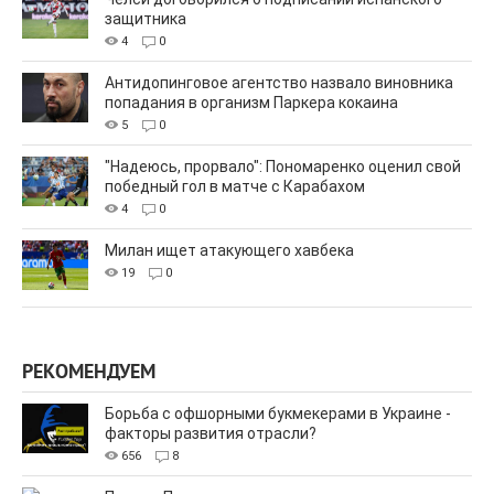
защитника
4
0
Антидопинговое агентство назвало виновника
попадания в организм Паркера кокаина
5
0
"Надеюсь, прорвало": Пономаренко оценил свой
победный гол в матче с Карабахом
4
0
Милан ищет атакующего хавбека
19
0
РЕКОМЕНДУЕМ
Борьба с офшорными букмекерами в Украине -
факторы развития отрасли?
656
8