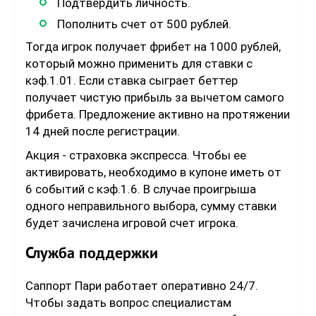
Подтвердить личность.
Пополнить счет от 500 рублей.
Тогда игрок получает фрибет на 1000 рублей,
который можно применить для ставки с
кэф.1.01. Если ставка сыграет беттер
получает чистую прибыль за вычетом самого
фрибета. Предложение активно на протяжении
14 дней после регистрации.
Акция - страховка экспресса. Чтобы ее
активировать, необходимо в купоне иметь от
6 событий с кэф.1.6. В случае проигрыша
одного неправильного выбора, сумму ставки
будет зачислена игровой счет игрока.
Служба поддержки
Саппорт Пари работает оперативно 24/7.
Чтобы задать вопрос специалистам