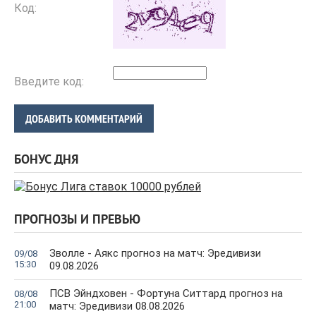
Код:
Введите код:
ДОБАВИТЬ КОММЕНТАРИЙ
БОНУС ДНЯ
ПРОГНОЗЫ И ПРЕВЬЮ
Зволле - Аякс прогноз на матч: Эредивизи
09/08
15:30
09.08.2026
ПСВ Эйндховен - Фортуна Ситтард прогноз на
08/08
21:00
матч: Эредивизи 08.08.2026