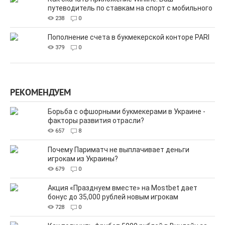
путеводитель по ставкам на спорт с мобильного
238
0
Пополнение счета в букмекерской конторе PARI
379
0
РЕКОМЕНДУЕМ
Борьба с офшорными букмекерами в Украине -
факторы развития отрасли?
657
8
Почему Париматч не выплачивает деньги
игрокам из Украины?
679
0
Акция «Празднуем вместе» на Mostbet дает
бонус до 35,000 рублей новым игрокам
728
0