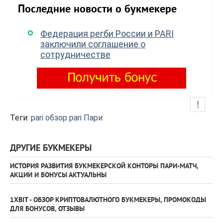
Последние новости о букмекере
Федерация регби России и PARI
заключили соглашение о
сотрудничестве
Теги:
pari обзор
pari
Пари
ДРУГИЕ БУКМЕКЕРЫ
ИСТОРИЯ РАЗВИТИЯ БУКМЕКЕРСКОЙ КОНТОРЫ ПАРИ-МАТЧ,
АКЦИИ И БОНУСЫ АКТУАЛЬНЫ
1XBIT - ОБЗОР КРИПТОВАЛЮТНОГО БУКМЕКЕРЫ, ПРОМОКОДЫ
ДЛЯ БОНУСОВ, ОТЗЫВЫ