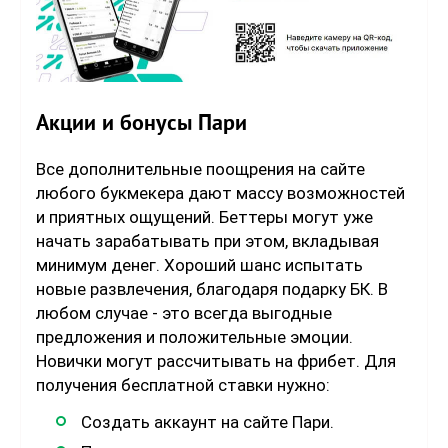
Акции и бонусы Пари
Все дополнительные поощрения на сайте
любого букмекера дают массу возможностей
и приятных ощущений. Беттеры могут уже
начать зарабатывать при этом, вкладывая
минимум денег. Хороший шанс испытать
новые развлечения, благодаря подарку БК. В
любом случае - это всегда выгодные
предложения и положительные эмоции.
Новички могут рассчитывать на фрибет. Для
получения бесплатной ставки нужно:
Создать аккаунт на сайте Пари.