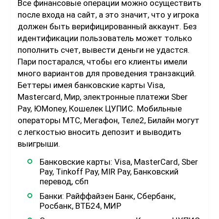
Все финансовые операции можно осуществить
после входа на сайт, а это значит, что у игрока
должен быть верифицированный аккаунт. Без
идентификации пользователь может только
пополнить счет, вывести деньги не удастся.
Пари постарался, чтобы его клиенты имели
много вариантов для проведения транзакций.
Беттеры имея банковские карты Visa,
Mastercard, Мир, электронные платежи Sber
Pay, ЮMoney, Кошелек ЦУПИС. Мобильные
операторы МТС, Мегафон, Теле2, Билайн могут
с легкостью вносить депозит и выводить
выигрыши.
Банковские карты: Visa, MasterCard, Sber
Pay, Tinkoff Pay, MIR Pay, Банковский
перевод, сбп
Банки: Райффайзен Банк, Сбербанк,
Росбанк, ВТБ24, МИР