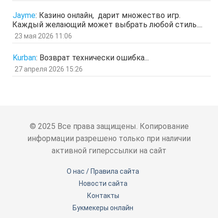
отв.
цит.
Гость
5 мар 2026, 12:20
Jayme
:
Казино онлайн, дарит множество игр.
оЭЬЧ
Каждый желающий может выбрать любой стиль....
отв.
цит.
23 мая 2026 11:06
SPPS
2 мар 2026, 16:19
ау, есть кто живой здесь?)
Kurban
:
Возврат технически ошибка...
отв.
цит.
27 апреля 2026 15:26
Гость
24 фев 2026, 00:32
знЗТ
отв.
цит.
Гость
14 фев 2026, 19:06
ж
отв.
цит.
© 2025 Все права защищены. Копирование
Гость
3 фев 2026, 04:47
информации разрешено только при наличии
ю
активной гиперссылки на сайт
отв.
цит.
Гость
6 янв 2026, 11:53
О нас / Правила сайта
ЖНщз
Новости сайта
отв.
цит.
Контакты
Гость
4 янв 2026, 12:11
сТ
Букмекеры онлайн
отв.
цит.