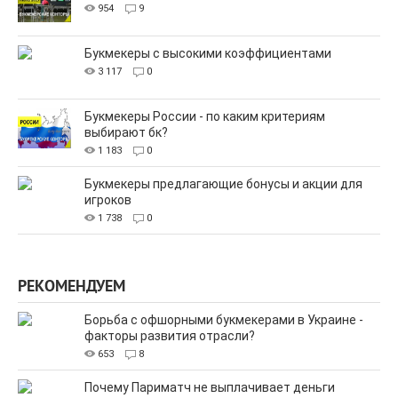
954
9
Букмекеры с высокими коэффициентами
3 117
0
Букмекеры России - по каким критериям
выбирают бк?
1 183
0
Букмекеры предлагающие бонусы и акции для
игроков
1 738
0
РЕКОМЕНДУЕМ
Борьба с офшорными букмекерами в Украине -
факторы развития отрасли?
653
8
Почему Париматч не выплачивает деньги