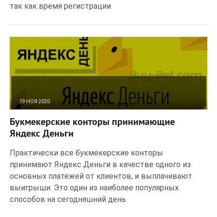
так как время регистрации
19 НОЯ 2020
1 403
0
Букмекерские конторы принимающие
Яндекс Деньги
Практически все букмекерские конторы
принимают Яндекс Деньги в качестве одного из
основных платежей от клиентов, и выплачивают
выигрыши. Это один из наиболее популярных
способов на сегодняшний день