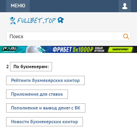
МЕНЮ
2
По букмекерам:
Рейтинги букмекерских контор
Приложения для ставок
Пополнение и вывод денег с БК
Новости букмекерских контор