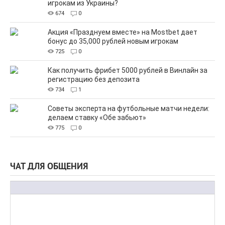
игрокам из Украины?
674
0
Акция «Празднуем вместе» на Mostbet дает
бонус до 35,000 рублей новым игрокам
725
0
Как получить фрибет 5000 рублей в Винлайн за
регистрацию без депозита
734
1
Советы эксперта на футбольные матчи недели:
делаем ставку «Обе забьют»
775
0
ЧАТ ДЛЯ ОБЩЕНИЯ