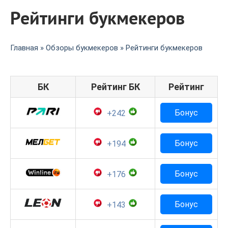
Рейтинги букмекеров
Главная
»
Обзоры букмекеров
» Рейтинги букмекеров
БК
Рейтинг БК
Рейтинг
Бонус
+242
Бонус
+194
Бонус
+176
Бонус
+143