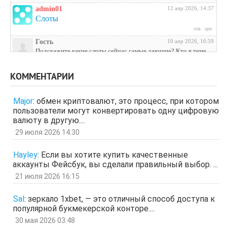
admin01
12 апр 2026, 14:37
Слоты
отв.
цит.
Гость
10 апр 2026, 16:59
Подскажите какие слоты сейчас самые дающие? Кто в теме
поделитесь инфой
отв.
цит.
КОММЕНТАРИИ
Гость
3 апр 2026, 04:27
ЩНУь
Major
:
обмен криптовалют, это процесс, при котором
отв.
цит.
пользователи могут конвертировать одну цифровую
Гость
26 мар 2026, 01:35
валюту в другую....
мЛЙК
29 июля 2026 14:30
отв.
цит.
Гость
21 мар 2026, 04:07
Hayley
:
Если вы хотите купить качественные
ащрд
аккаунты Фейсбук, вы сделали правильный выбор. ...
отв.
цит.
21 июля 2026 16:15
Гость
17 мар 2026, 15:15
ыЩЧЭ
отв.
цит.
Sal
:
зеркало 1xbet, — это отличный способ доступа к
популярной букмекерской конторе....
Гость
11 мар 2026, 04:34
ЗОл
30 мая 2026 03:48