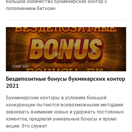
большое количество букмекерских контор с
пополнением биткоин
10 АВГ 2021
2 837
0
Бездепозитные бонусы букмекерских контор
2021
Букмекерские конторы в условиях большой
конкуренции пытаются всевозможными методами
завоевать внимание новых и удержать постоянных
клиентов, предлагая уникальные бонусы и промо
акции. Это служит