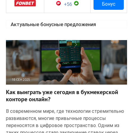
Бонус
+56
Актуальные бонусные предложения
15 СЕН 2025
167
0
Как выиграть уже сегодня в букмекерской
конторе онлайн?
В современном мире, где технологии стремительно
развиваются, многие привычные процессы
переносятся в цифровое пространство. Одним из
таких процессов стало заключение ставок через