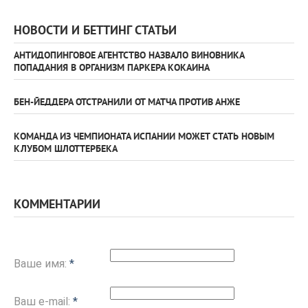
НОВОСТИ И БЕТТИНГ СТАТЬИ
АНТИДОПИНГОВОЕ АГЕНТСТВО НАЗВАЛО ВИНОВНИКА
ПОПАДАНИЯ В ОРГАНИЗМ ПАРКЕРА КОКАИНА
БЕН-ЙЕДДЕРА ОТСТРАНИЛИ ОТ МАТЧА ПРОТИВ АНЖЕ
КОМАНДА ИЗ ЧЕМПИОНАТА ИСПАНИИ МОЖЕТ СТАТЬ НОВЫМ
КЛУБОМ ШЛОТТЕРБЕКА
КОММЕНТАРИИ
Ваше имя:
*
Ваш e-mail:
*