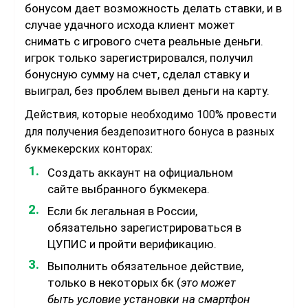
бонусом дает возможность делать ставки, и в
случае удачного исхода клиент может
снимать с игрового счета реальные деньги.
игрок только зарегистрировался, получил
бонусную сумму на счет, сделал ставку и
выиграл, без проблем вывел деньги на карту.
Действия, которые необходимо 100% провести
для получения бездепозитного бонуса в разных
букмекерских конторах:
Создать аккаунт на официальном
сайте выбранного букмекера.
Если бк легальная в России,
обязательно зарегистрироваться в
ЦУПИС и пройти верификацию.
Выполнить обязательное действие,
только в некоторых бк (
это может
быть условие установки на смартфон