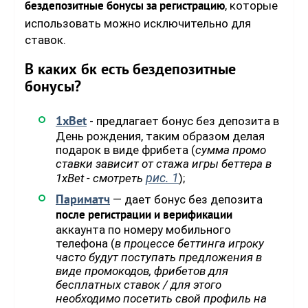
, которые
бездепозитные бонусы за регистрацию
использовать можно исключительно для
ставок.
В каких бк есть бездепозитные
бонусы?
1xBet
- предлагает бонус без депозита в
День рождения, таким образом делая
подарок в виде фрибета (
сумма промо
ставки зависит от стажа игры беттера в
рис. 1
1xBet - смотреть
);
Париматч
— дает бонус без депозита
после регистрации и верификации
аккаунта по номеру мобильного
телефона (
в процессе беттинга игроку
часто будут поступать предложения в
виде промокодов, фрибетов для
бесплатных ставок / для этого
необходимо посетить свой профиль на