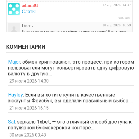
admin01
12 апр 2026, 14:37
Слоты
отв.
цит.
Гость
10 апр 2026, 16:59
Подскажите какие слоты сейчас самые дающие? Кто в теме
поделитесь инфой
отв.
цит.
КОММЕНТАРИИ
Гость
3 апр 2026, 04:27
ЩНУь
Major
:
обмен криптовалют, это процесс, при котором
отв.
цит.
пользователи могут конвертировать одну цифровую
Гость
26 мар 2026, 01:35
валюту в другую....
мЛЙК
29 июля 2026 14:30
отв.
цит.
Гость
21 мар 2026, 04:07
Hayley
:
Если вы хотите купить качественные
ащрд
аккаунты Фейсбук, вы сделали правильный выбор. ...
отв.
цит.
21 июля 2026 16:15
Гость
17 мар 2026, 15:15
ыЩЧЭ
отв.
цит.
Sal
:
зеркало 1xbet, — это отличный способ доступа к
популярной букмекерской конторе....
Гость
11 мар 2026, 04:34
ЗОл
30 мая 2026 03:48