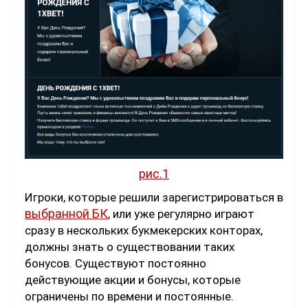
рис.1
Игроки, которые решили зарегистрироваться в
выбранной БК
, или уже регулярно играют
сразу в нескольких букмекерских конторах,
должны знать о существовании таких
бонусов. Существуют постоянно
действующие акции и бонусы, которые
ограничены по времени и постоянные.