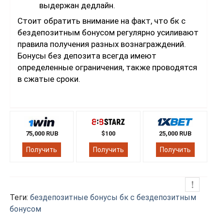
выдержан дедлайн.
Стоит обратить внимание на факт, что бк с
бездепозитным бонусом регулярно усиливают
правила получения разных вознаграждений.
Бонусы без депозита всегда имеют
определенные ограничения, также проводятся
в сжатые сроки.
75,000 RUB
$100
25,000 RUB
Получить
Получить
Получить
Теги:
бездепозитные бонусы
бк с бездепозитным
бонусом