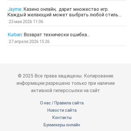
отв.
цит.
Гость
5 мар 2026, 12:20
Jayme
:
Казино онлайн, дарит множество игр.
оЭЬЧ
Каждый желающий может выбрать любой стиль....
отв.
цит.
23 мая 2026 11:06
SPPS
2 мар 2026, 16:19
ау, есть кто живой здесь?)
Kurban
:
Возврат технически ошибка...
отв.
цит.
27 апреля 2026 15:26
Гость
24 фев 2026, 00:32
знЗТ
отв.
цит.
Гость
14 фев 2026, 19:06
ж
отв.
цит.
© 2025 Все права защищены. Копирование
Гость
3 фев 2026, 04:47
информации разрешено только при наличии
ю
активной гиперссылки на сайт
отв.
цит.
Гость
6 янв 2026, 11:53
О нас / Правила сайта
ЖНщз
Новости сайта
отв.
цит.
Контакты
Гость
4 янв 2026, 12:11
сТ
Букмекеры онлайн
отв.
цит.