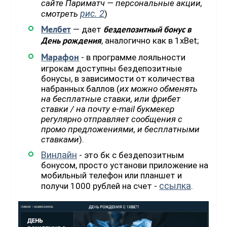
сайте Париматч — персональные акции,
рис. 2
смотреть
)
Мелбет
— дает
бездепозитный бонус в
, аналогично как в 1xBet;
День рождения
Марафон
- в программе лояльности
игрокам доступны бездепозитные
бонусы, в зависимости от количества
набранных баллов (
их можно обменять
на бесплатные ставки, или фрибет
ставки / на почту e-mail букмекер
регулярно отправляет сообщения с
промо предложениями, и бесплатными
ставками
).
Винлайн
- это бк с бездепозитным
бонусом, просто установи приложение на
мобильный телефон или планшет и
ссылка
получи 1000 рублей на счет -
.