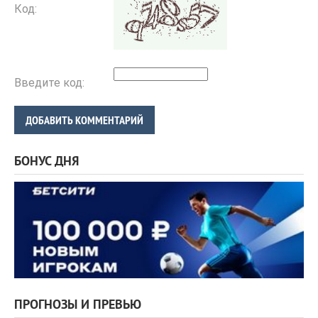
Код:
Введите код:
ДОБАВИТЬ КОММЕНТАРИЙ
БОНУС ДНЯ
ПРОГНОЗЫ И ПРЕВЬЮ