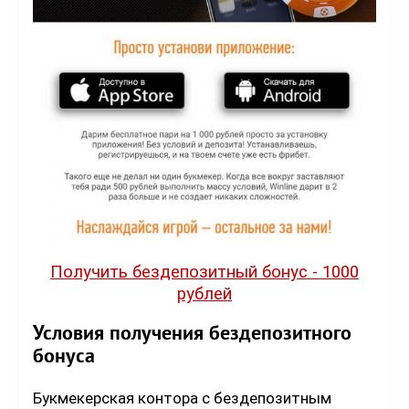
Получить бездепозитный бонус - 1000
рублей
Условия получения бездепозитного
бонуса
Букмекерская контора с бездепозитным