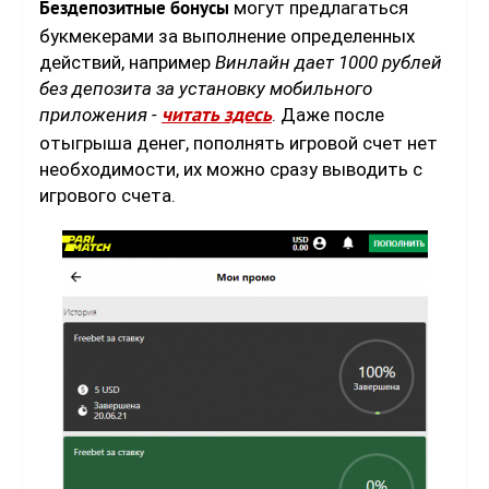
могут предлагаться
Бездепозитные бонусы
букмекерами за выполнение определенных
действий, например
Винлайн дает 1000 рублей
без депозита за установку мобильного
приложения -
читать здесь
. Даже после
отыгрыша денег, пополнять игровой счет нет
необходимости, их можно сразу выводить с
игрового счета.