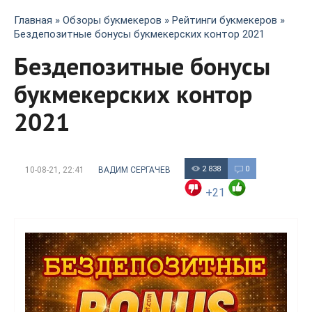
Главная
»
Обзоры букмекеров
»
Рейтинги букмекеров
»
Бездепозитные бонусы букмекерских контор 2021
Бездепозитные бонусы
букмекерских контор
2021
2 838
0
10-08-21, 22:41
ВАДИМ СЕРГАЧЕВ
+21