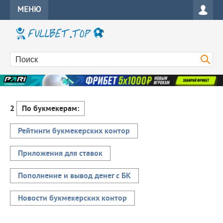
МЕНЮ
2
По букмекерам:
Рейтинги букмекерских контор
Приложения для ставок
Пополнение и вывод денег с БК
Новости букмекерских контор