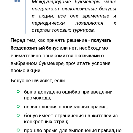
Международные букмекеры чаще
предлагают эксклюзивные бонусы
и акции, все они временные и
периодически появляются к
стартам топовых турниров.
Перед тем, как принять решение -
получать
или нет, необходимо
бездепозитный бонус
внимательно ознакомится с
о
отзывами
выбранном букмекере, прочитать условия
промо акции.
Бонус не начислят, если:
была допущена ошибка при введении
промокода;
невыполнения прописанных правил;
бонус имеет ограничения на жителей из
конкретных стран;
прошло время для выполнения правил, не