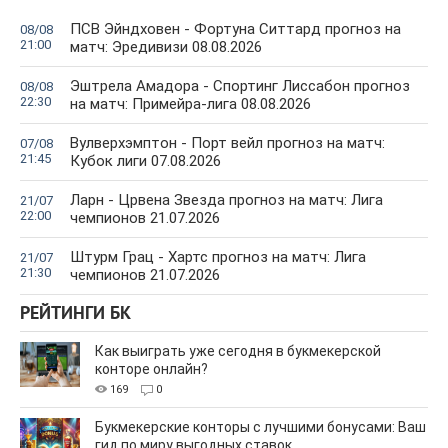
ПСВ Эйндховен - Фортуна Ситтард прогноз на
08/08
21:00
матч: Эредивизи 08.08.2026
Эштрела Амадора - Спортинг Лиссабон прогноз
08/08
22:30
на матч: Примейра-лига 08.08.2026
Вулверхэмптон - Порт вейл прогноз на матч:
07/08
21:45
Кубок лиги 07.08.2026
Ларн - Црвена Звезда прогноз на матч: Лига
21/07
22:00
чемпионов 21.07.2026
Штурм Грац - Хартс прогноз на матч: Лига
21/07
21:30
чемпионов 21.07.2026
РЕЙТИНГИ БК
Как выиграть уже сегодня в букмекерской
конторе онлайн?
169
0
Букмекерские конторы с лучшими бонусами: Ваш
гид по миру выгодных ставок