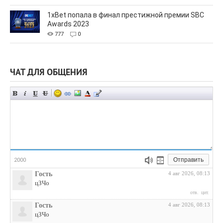
1xBet попала в финал престижной премии SBC
Awards 2023
777
0
ЧАТ ДЛЯ ОБЩЕНИЯ
Отправить
2000
Гость
4 авг 2026, 08:13
цЗЧо
отв.
цит.
Гость
4 авг 2026, 08:13
цЗЧо