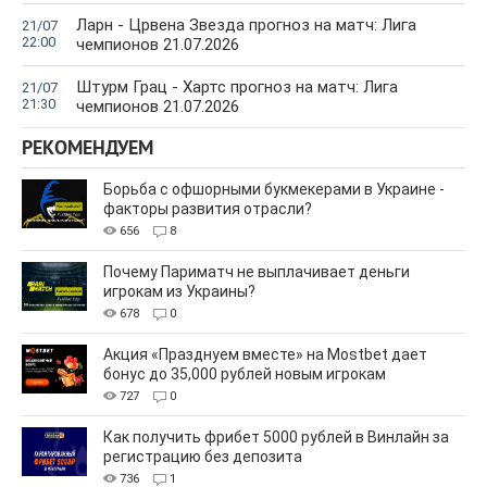
Ларн - Црвена Звезда прогноз на матч: Лига
21/07
22:00
чемпионов 21.07.2026
Штурм Грац - Хартс прогноз на матч: Лига
21/07
21:30
чемпионов 21.07.2026
РЕКОМЕНДУЕМ
Борьба с офшорными букмекерами в Украине -
факторы развития отрасли?
656
8
Почему Париматч не выплачивает деньги
игрокам из Украины?
678
0
Акция «Празднуем вместе» на Mostbet дает
бонус до 35,000 рублей новым игрокам
727
0
Как получить фрибет 5000 рублей в Винлайн за
регистрацию без депозита
736
1