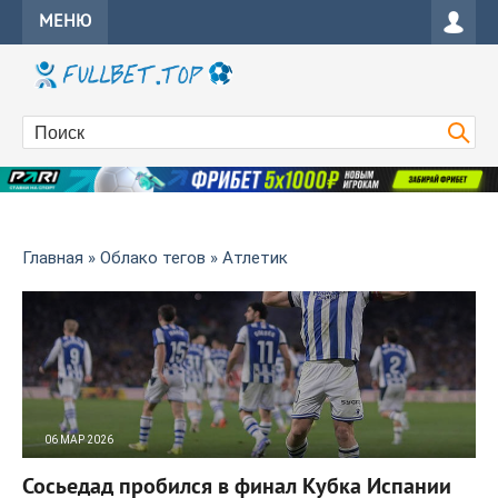
МЕНЮ
Главная
»
Облако тегов
» Атлетик
06 МАР 2026
35
0
Сосьедад пробился в финал Кубка Испании