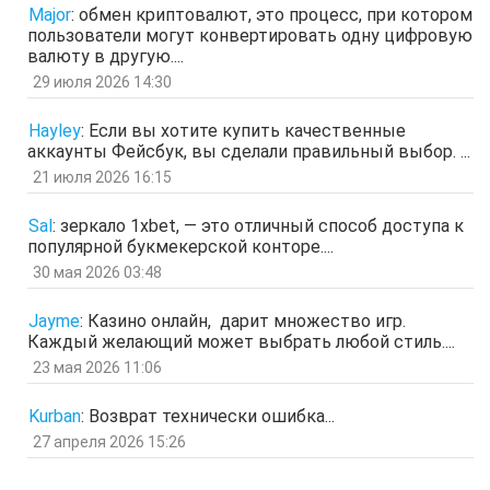
Major
:
обмен криптовалют, это процесс, при котором
отв.
цит.
пользователи могут конвертировать одну цифровую
Гость
26 мар 2026, 01:35
валюту в другую....
мЛЙК
29 июля 2026 14:30
отв.
цит.
Гость
21 мар 2026, 04:07
Hayley
:
Если вы хотите купить качественные
ащрд
аккаунты Фейсбук, вы сделали правильный выбор. ...
отв.
цит.
21 июля 2026 16:15
Гость
17 мар 2026, 15:15
ыЩЧЭ
отв.
цит.
Sal
:
зеркало 1xbet, — это отличный способ доступа к
популярной букмекерской конторе....
Гость
11 мар 2026, 04:34
ЗОл
30 мая 2026 03:48
отв.
цит.
Гость
5 мар 2026, 12:20
Jayme
:
Казино онлайн, дарит множество игр.
оЭЬЧ
Каждый желающий может выбрать любой стиль....
отв.
цит.
23 мая 2026 11:06
SPPS
2 мар 2026, 16:19
ау, есть кто живой здесь?)
Kurban
:
Возврат технически ошибка...
отв.
цит.
27 апреля 2026 15:26
Гость
24 фев 2026, 00:32
знЗТ