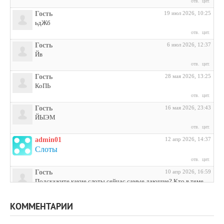
отв.
цит.
Гость
19 июл 2026, 10:25
ьдЖб
отв.
цит.
Гость
6 июл 2026, 12:37
Йв
отв.
цит.
Гость
28 мая 2026, 13:25
КоПЬ
отв.
цит.
Гость
16 мая 2026, 23:43
ЙЫЭМ
отв.
цит.
admin01
12 апр 2026, 14:37
Слоты
отв.
цит.
Гость
10 апр 2026, 16:59
Подскажите какие слоты сейчас самые дающие? Кто в теме
поделитесь инфой
отв.
цит.
КОММЕНТАРИИ
Гость
3 апр 2026, 04:27
ЩНУь