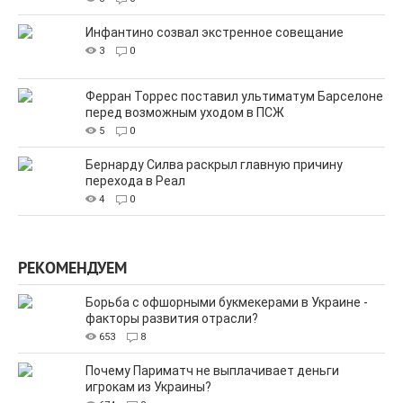
Инфантино созвал экстренное совещание
3
0
Ферран Торрес поставил ультиматум Барселоне
перед возможным уходом в ПСЖ
5
0
Бернарду Силва раскрыл главную причину
перехода в Реал
4
0
РЕКОМЕНДУЕМ
Борьба с офшорными букмекерами в Украине -
факторы развития отрасли?
653
8
Почему Париматч не выплачивает деньги
игрокам из Украины?