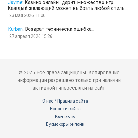
Гость
5 мар 2026, 12:20
Jayme
:
Казино онлайн, дарит множество игр.
оЭЬЧ
Каждый желающий может выбрать любой стиль....
отв.
цит.
23 мая 2026 11:06
SPPS
2 мар 2026, 16:19
ау, есть кто живой здесь?)
Kurban
:
Возврат технически ошибка...
отв.
цит.
27 апреля 2026 15:26
Гость
24 фев 2026, 00:32
знЗТ
отв.
цит.
Гость
14 фев 2026, 19:06
ж
отв.
цит.
© 2025 Все права защищены. Копирование
Гость
3 фев 2026, 04:47
информации разрешено только при наличии
ю
активной гиперссылки на сайт
отв.
цит.
Гость
6 янв 2026, 11:53
О нас / Правила сайта
ЖНщз
Новости сайта
отв.
цит.
Контакты
Гость
4 янв 2026, 12:11
сТ
Букмекеры онлайн
отв.
цит.