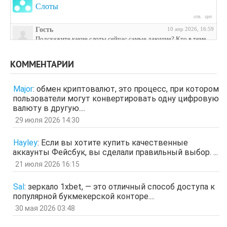
Слоты
отв.
цит.
Гость
10 апр 2026, 16:59
Подскажите какие слоты сейчас самые дающие? Кто в теме
поделитесь инфой
отв.
цит.
КОММЕНТАРИИ
Гость
3 апр 2026, 04:27
ЩНУь
Major
:
обмен криптовалют, это процесс, при котором
отв.
цит.
пользователи могут конвертировать одну цифровую
Гость
26 мар 2026, 01:35
валюту в другую....
мЛЙК
29 июля 2026 14:30
отв.
цит.
Гость
21 мар 2026, 04:07
Hayley
:
Если вы хотите купить качественные
ащрд
аккаунты Фейсбук, вы сделали правильный выбор. ...
отв.
цит.
21 июля 2026 16:15
Гость
17 мар 2026, 15:15
ыЩЧЭ
отв.
цит.
Sal
:
зеркало 1xbet, — это отличный способ доступа к
популярной букмекерской конторе....
Гость
11 мар 2026, 04:34
ЗОл
30 мая 2026 03:48
отв.
цит.