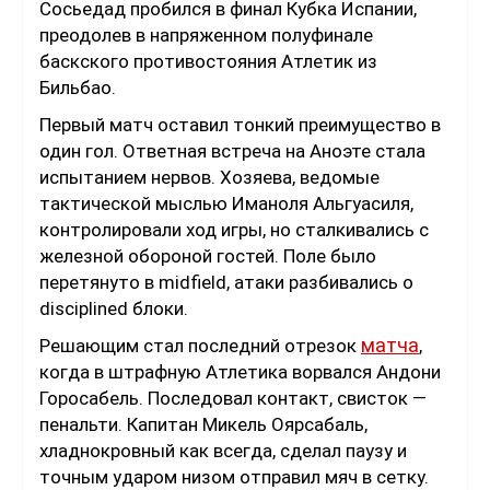
Сосьедад пробился в финал Кубка Испании,
преодолев в напряженном полуфинале
баскского противостояния Атлетик из
Бильбао.
Первый матч оставил тонкий преимущество в
один гол. Ответная встреча на Аноэте стала
испытанием нервов. Хозяева, ведомые
тактической мыслью Иманоля Альгуасиля,
контролировали ход игры, но сталкивались с
железной обороной гостей. Поле было
перетянуто в midfield, атаки разбивались о
disciplined блоки.
матча
Решающим стал последний отрезок
,
когда в штрафную Атлетика ворвался Андони
Горосабель. Последовал контакт, свисток —
пенальти. Капитан Микель Оярсабаль,
хладнокровный как всегда, сделал паузу и
точным ударом низом отправил мяч в сетку.