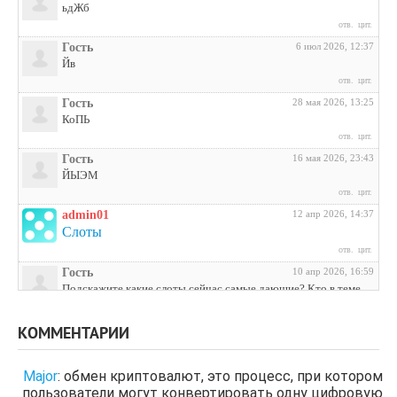
ьдЖб
отв.
цит.
Гость
6 июл 2026, 12:37
Йв
отв.
цит.
Гость
28 мая 2026, 13:25
КоПЬ
отв.
цит.
Гость
16 мая 2026, 23:43
ЙЫЭМ
отв.
цит.
admin01
12 апр 2026, 14:37
Слоты
отв.
цит.
Гость
10 апр 2026, 16:59
Подскажите какие слоты сейчас самые дающие? Кто в теме
поделитесь инфой
отв.
цит.
КОММЕНТАРИИ
Гость
3 апр 2026, 04:27
ЩНУь
Major
:
обмен криптовалют, это процесс, при котором
отв.
цит.
пользователи могут конвертировать одну цифровую