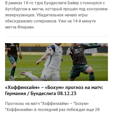
В рамках 14-го тура Бундеслиги Байер столкнулся с
Аугсбургом в матче, который прошёл под контролем
леверкузенцев. Убедительное начало игры
обескуражило соперников. Уже на 14-й минуте
матча Флориан
07 ДЕК 2023
304
0
«Хоффенхайм» – «Бохум» прогноз на матч:
Германия / Бундеслига 08.12.23
Прогнозы на матч "Хоффенхайм» – "Бохум»
"Хоффенхайм» в последний раз побеждал еще 28