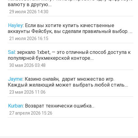
Гость
26 мар 2026, 01:35
валюту в другую....
мЛЙК
29 июля 2026 14:30
отв.
цит.
Гость
21 мар 2026, 04:07
Hayley
:
Если вы хотите купить качественные
ащрд
аккаунты Фейсбук, вы сделали правильный выбор. ...
отв.
цит.
21 июля 2026 16:15
Гость
17 мар 2026, 15:15
ыЩЧЭ
отв.
цит.
Sal
:
зеркало 1xbet, — это отличный способ доступа к
популярной букмекерской конторе....
Гость
11 мар 2026, 04:34
ЗОл
30 мая 2026 03:48
отв.
цит.
Гость
5 мар 2026, 12:20
Jayme
:
Казино онлайн, дарит множество игр.
оЭЬЧ
Каждый желающий может выбрать любой стиль....
отв.
цит.
23 мая 2026 11:06
SPPS
2 мар 2026, 16:19
ау, есть кто живой здесь?)
Kurban
:
Возврат технически ошибка...
отв.
цит.
27 апреля 2026 15:26
Гость
24 фев 2026, 00:32
знЗТ
отв.
цит.
Гость
14 фев 2026, 19:06