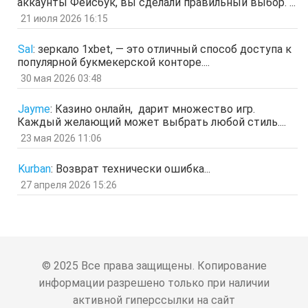
аккаунты Фейсбук, вы сделали правильный выбор. ...
отв.
цит.
21 июля 2026 16:15
Гость
17 мар 2026, 15:15
ыЩЧЭ
отв.
цит.
Sal
:
зеркало 1xbet, — это отличный способ доступа к
популярной букмекерской конторе....
Гость
11 мар 2026, 04:34
ЗОл
30 мая 2026 03:48
отв.
цит.
Гость
5 мар 2026, 12:20
Jayme
:
Казино онлайн, дарит множество игр.
оЭЬЧ
Каждый желающий может выбрать любой стиль....
отв.
цит.
23 мая 2026 11:06
SPPS
2 мар 2026, 16:19
ау, есть кто живой здесь?)
Kurban
:
Возврат технически ошибка...
отв.
цит.
27 апреля 2026 15:26
Гость
24 фев 2026, 00:32
знЗТ
отв.
цит.
Гость
14 фев 2026, 19:06
ж
отв.
цит.
© 2025 Все права защищены. Копирование
Гость
3 фев 2026, 04:47
информации разрешено только при наличии
ю
активной гиперссылки на сайт
отв.
цит.