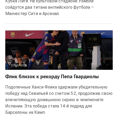
Кубка Лиги. На культовом стадионе Уэмбли
сойдутся два титана английского футбола –
Манчестер Сити и Арсенал.
17 МАР 2026
34
0
Флик близок к рекорду Пепа Гвардиолы
Подопечные Ханси Флика одержали убедительную
победу над Севильей со счетом 5:2, продолжив свою
впечатляющую домашнюю серию в чемпионате
Испании. Эта победа стала 14-й подряд для
Барселоны на Камп