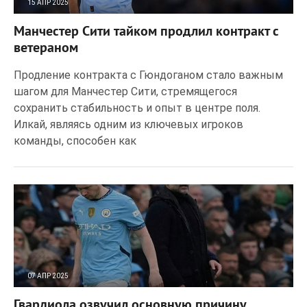
15 АПР 2025
182
0
Манчестер Сити тайком продлил контракт с
ветераном
Продление контракта с Гюндоганом стало важным
шагом для Манчестер Сити, стремящегося
сохранить стабильность и опыт в центре поля.
Илкай, являясь одним из ключевых игроков
команды, способен как
07 АПР 2025
125
0
Гвардиола озвучил основную причину,