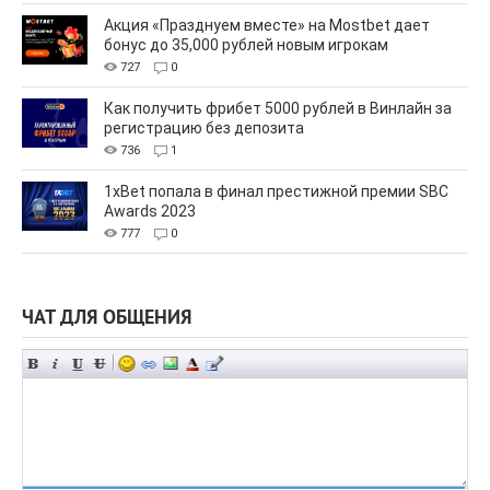
Акция «Празднуем вместе» на Mostbet дает
бонус до 35,000 рублей новым игрокам
727
0
Как получить фрибет 5000 рублей в Винлайн за
регистрацию без депозита
736
1
1xBet попала в финал престижной премии SBC
Awards 2023
777
0
ЧАТ ДЛЯ ОБЩЕНИЯ