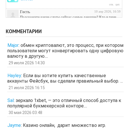
отв.
цит.
Гость
10 апр 2026, 16:59
Подскажите какие слоты сейчас самые дающие? Кто в теме
поделитесь инфой
отв.
цит.
КОММЕНТАРИИ
Гость
3 апр 2026, 04:27
ЩНУь
Major
:
обмен криптовалют, это процесс, при котором
отв.
цит.
пользователи могут конвертировать одну цифровую
Гость
26 мар 2026, 01:35
валюту в другую....
мЛЙК
29 июля 2026 14:30
отв.
цит.
Гость
21 мар 2026, 04:07
Hayley
:
Если вы хотите купить качественные
ащрд
аккаунты Фейсбук, вы сделали правильный выбор. ...
отв.
цит.
21 июля 2026 16:15
Гость
17 мар 2026, 15:15
ыЩЧЭ
отв.
цит.
Sal
:
зеркало 1xbet, — это отличный способ доступа к
популярной букмекерской конторе....
Гость
11 мар 2026, 04:34
ЗОл
30 мая 2026 03:48
отв.
цит.
Гость
5 мар 2026, 12:20
Jayme
:
Казино онлайн, дарит множество игр.