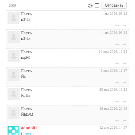
Отправить
2000
Гость
4 авг 2026, 08:13
цЗЧо
отв.
цит.
Гость
4 авг 2026, 08:13
цЗЧо
отв.
цит.
Гость
19 июл 2026, 10:25
ьдЖб
отв.
цит.
Гость
6 июл 2026, 12:37
Йв
отв.
цит.
Гость
28 мая 2026, 13:25
КоПЬ
отв.
цит.
Гость
16 мая 2026, 23:43
ЙЫЭМ
отв.
цит.
admin01
12 апр 2026, 14:37
Слоты